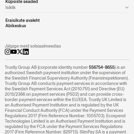
Küpsiste seaded
Isiklik
Eraisikute avaleht
Abikeskus
Jälgige meid sotsiaalmeedias
Trustly Group AB (corporate identity number
556754-8655
) is an
authorized Swedish payment institution under the supervision of
the Swedish Financial Supervisory Authority (Finansinspektionen).
Trustly Group AB conducts payment services in accordance with
the Swedish Payment Services Act (2010:751) and Directive (EU)
2015/2366 on payment services (PSD2) and can provide cross-
border payment services within the EU/EEA. Trustly UK Limited is
an Authorised Payment Institution and is regulated by the UK
Financial Conduct Authority (FCA) under the Payment Services
Regulations 2017 (Firm Reference Number: 1005703). Ecospend
Technologies Limited is an Authorised Payment Institution and is
regulated by the FCA under the Payment Services Regulations
2017 (Firm Reference Number: 829713). SlimPay SA is a payment