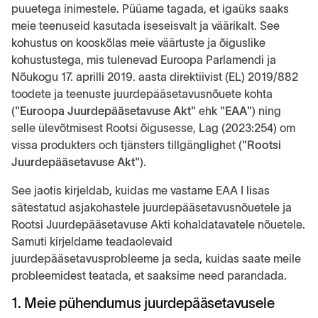
puuetega inimestele. Püüame tagada, et igaüks saaks
meie teenuseid kasutada iseseisvalt ja väärikalt. See
kohustus on kooskõlas meie väärtuste ja õiguslike
kohustustega, mis tulenevad Euroopa Parlamendi ja
Nõukogu 17. aprilli 2019. aasta direktiivist (EL) 2019/882
toodete ja teenuste juurdepääsetavusnõuete kohta
(
"Euroopa Juurdepääsetavuse Akt"
ehk
"EAA"
) ning
selle ülevõtmisest Rootsi õigusesse, Lag (2023:254) om
vissa produkters och tjänsters tillgänglighet (
"Rootsi
Juurdepääsetavuse Akt"
).
See jaotis kirjeldab, kuidas me vastame EAA I lisas
sätestatud asjakohastele juurdepääsetavusnõuetele ja
Rootsi Juurdepääsetavuse Akti kohaldatavatele nõuetele.
Samuti kirjeldame teadaolevaid
juurdepääsetavusprobleeme ja seda, kuidas saate meile
probleemidest teatada, et saaksime need parandada.
1. Meie pühendumus juurdepääsetavusele