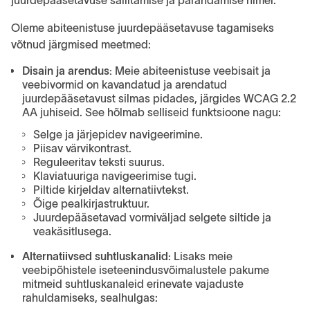
juurdepääsetavuse säilitamise ja parandamise nimel.
Oleme abiteenistuse juurdepääsetavuse tagamiseks
võtnud järgmised meetmed:
Disain ja arendus:
Meie abiteenistuse veebisait ja
veebivormid on kavandatud ja arendatud
juurdepääsetavust silmas pidades, järgides WCAG 2.2
AA juhiseid. See hõlmab selliseid funktsioone nagu:
Selge ja järjepidev navigeerimine.
Piisav värvikontrast.
Reguleeritav teksti suurus.
Klaviatuuriga navigeerimise tugi.
Piltide kirjeldav alternatiivtekst.
Õige pealkirjastruktuur.
Juurdepääsetavad vormiväljad selgete siltide ja
veakäsitlusega.
Alternatiivsed suhtluskanalid:
Lisaks meie
veebipõhistele iseteenindusvõimalustele pakume
mitmeid suhtluskanaleid erinevate vajaduste
rahuldamiseks, sealhulgas: