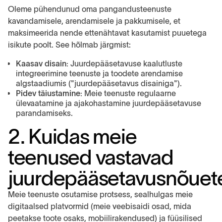
Oleme pühendunud oma pangandusteenuste
kavandamisele, arendamisele ja pakkumisele, et
maksimeerida nende ettenähtavat kasutamist puuetega
isikute poolt. See hõlmab järgmist:
Kaasav disain:
Juurdepääsetavuse kaalutluste
integreerimine teenuste ja toodete arendamise
algstaadiumis ("juurdepääsetavus disainiga").
Pidev täiustamine:
Meie teenuste regulaarne
ülevaatamine ja ajakohastamine juurdepääsetavuse
parandamiseks.
2. Kuidas meie
teenused vastavad
juurdepääsetavusnõuet
Meie teenuste osutamise protsess, sealhulgas meie
digitaalsed platvormid (meie veebisaidi osad, mida
peetakse toote osaks, mobiilirakendused) ja füüsilised