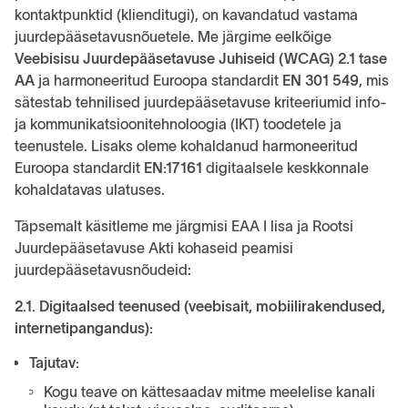
kontaktpunktid (klienditugi), on kavandatud vastama
juurdepääsetavusnõuetele. Me järgime eelkõige
Veebisisu Juurdepääsetavuse Juhiseid (WCAG) 2.1 tase
AA
ja harmoneeritud Euroopa standardit
EN 301 549
, mis
sätestab tehnilised juurdepääsetavuse kriteeriumid info-
ja kommunikatsioonitehnoloogia (IKT) toodetele ja
teenustele. Lisaks oleme kohaldanud harmoneeritud
Euroopa standardit
EN:17161
digitaalsele keskkonnale
kohaldatavas ulatuses.
Täpsemalt käsitleme me järgmisi EAA I lisa ja Rootsi
Juurdepääsetavuse Akti kohaseid peamisi
juurdepääsetavusnõudeid:
2.1. Digitaalsed teenused (veebisait, mobiilirakendused,
internetipangandus):
Tajutav:
Kogu teave on kättesaadav mitme meelelise kanali