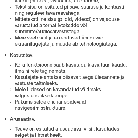
kaudu (nt tekst, visuaalne, auditoorne).
Tekstisisu on esitatud piisava suuruse ja kontrasti
ning reguleeritava reavahega.
Mittetekstiline sisu (pildid, videod) on vajadusel
varustatud alternatiivtekstide või
subtiitrite/audiosalvestistega.
Meie veebisait ja rakendused ühilduvad
ekraanilugejate ja muude abitehnoloogiatega.
Kasutatav:
Kõiki funktsioone saab kasutada klaviatuuri kaudu,
ilma hiirele tuginemata.
Kasutajatele antakse piisavalt aega ülesannete ja
vastuste täitmiseks.
Meie liidesed on kavandatud vältimaks
valgustundlikke krampe.
Pakume selgeid ja järjepidevaid
navigeerimisstruktuure.
Arusaadav:
Teave on esitatud arusaadaval viisil, kasutades
selget ja lihtsat keelt.