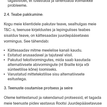
tagasisidet, et tuvastada ja lahendada võimalikke
probleeme.
2.4. Teabe pakkumine:
Kogu meie klientidele pakutav teave, sealhulgas meie
T&C-s, teenuse kirjeldustes ja lepingulises teabes
sisalduv teave, on kättesaadav juurdepääsetavas
vormingus. See tähendab:
Kättesaadav mitme meelelise kanali kaudu.
Esitatud arusaadaval ja tajutaval viisil.
Pakutud tekstivormingutes, mida saab kasutada
alternatiivsete abivormingute (nt Braille kirja või
sünteetilise kõne) loomiseks.
Varustatud mittetekstilise sisu alternatiivsete
esitustega.
3. Teenuste osutamise protsess ja seire
Oleme kehtestanud ja rakendanud protsessid, et tagada
meie teenuste pidev vastavus Rootsi Juurdepääsetavuse