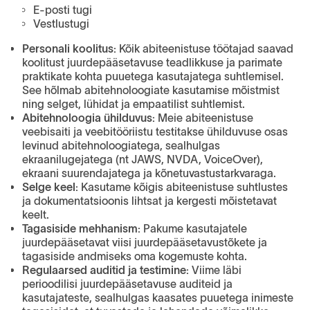
E-posti tugi
Vestlustugi
Personali koolitus:
Kõik abiteenistuse töötajad saavad
koolitust juurdepääsetavuse teadlikkuse ja parimate
praktikate kohta puuetega kasutajatega suhtlemisel.
See hõlmab abitehnoloogiate kasutamise mõistmist
ning selget, lühidat ja empaatilist suhtlemist.
Abitehnoloogia ühilduvus:
Meie abiteenistuse
veebisaiti ja veebitööriistu testitakse ühilduvuse osas
levinud abitehnoloogiatega, sealhulgas
ekraanilugejatega (nt JAWS, NVDA, VoiceOver),
ekraani suurendajatega ja kõnetuvastustarkvaraga.
Selge keel:
Kasutame kõigis abiteenistuse suhtlustes
ja dokumentatsioonis lihtsat ja kergesti mõistetavat
keelt.
Tagasiside mehhanism:
Pakume kasutajatele
juurdepääsetavat viisi juurdepääsetavustõkete ja
tagasiside andmiseks oma kogemuste kohta.
Regulaarsed auditid ja testimine:
Viime läbi
perioodilisi juurdepääsetavuse auditeid ja
kasutajateste, sealhulgas kaasates puuetega inimeste