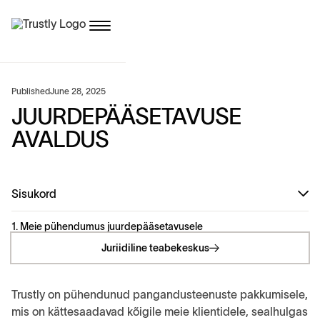
Published
June 28, 2025
JUURDEPÄÄSETAVUSE
AVALDUS
Sisukord
1. Meie pühendumus juurdepääsetavusele
Juriidiline teabekeskus
Trustly on pühendunud pangandusteenuste pakkumisele,
mis on kättesaadavad kõigile meie klientidele, sealhulgas