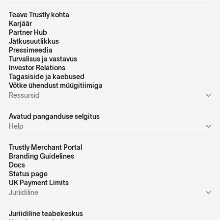
Teave Trustly kohta
Karjäär
Partner Hub
Jätkusuutlikkus
Pressimeedia
Turvalisus ja vastavus
Investor Relations
Tagasiside ja kaebused
Võtke ühendust müügitiimiga
Ressursid
Avatud panganduse selgitus
Help
Trustly Merchant Portal
Branding Guidelines
Docs
Status page
UK Payment Limits
Juriidiline
Juriidiline teabekeskus