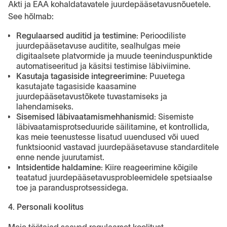
Akti ja EAA kohaldatavatele juurdepääsetavusnõuetele.
See hõlmab:
Regulaarsed auditid ja testimine:
Perioodiliste
juurdepääsetavuse auditite, sealhulgas meie
digitaalsete platvormide ja muude teeninduspunktide
automatiseeritud ja käsitsi testimise läbiviimine.
Kasutaja tagasiside integreerimine:
Puuetega
kasutajate tagasiside kaasamine
juurdepääsetavustõkete tuvastamiseks ja
lahendamiseks.
Sisemised läbivaatamismehhanismid:
Sisemiste
läbivaatamisprotseduuride säilitamine, et kontrollida,
kas meie teenustesse lisatud uuendused või uued
funktsioonid vastavad juurdepääsetavuse standarditele
enne nende juurutamist.
Intsidentide haldamine:
Kiire reageerimine kõigile
teatatud juurdepääsetavusprobleemidele spetsiaalse
toe ja parandusprotsessidega.
4. Personali koolitus