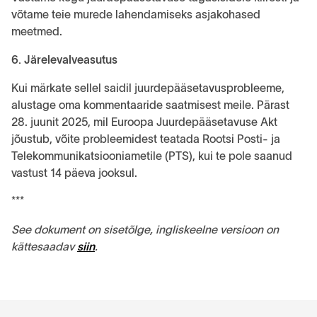
võtame teie murede lahendamiseks asjakohased
meetmed.
6. Järelevalveasutus
Kui märkate sellel saidil juurdepääsetavusprobleeme,
alustage oma kommentaaride saatmisest meile. Pärast
28. juunit 2025, mil Euroopa Juurdepääsetavuse Akt
jõustub, võite probleemidest teatada Rootsi Posti- ja
Telekommunikatsiooniametile (PTS), kui te pole saanud
vastust 14 päeva jooksul.
***
See dokument on sisetõlge, ingliskeelne versioon on
kättesaadav
siin
.