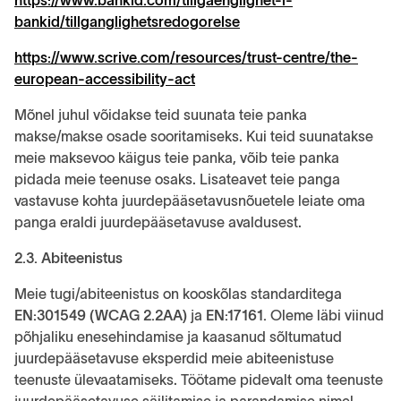
https://www.bankid.com/tillgaenglighet-i-
bankid/tillganglighetsredogorelse
https://www.scrive.com/resources/trust-centre/the-
european-accessibility-act
Mõnel juhul võidakse teid suunata teie panka
makse/makse osade sooritamiseks. Kui teid suunatakse
meie maksevoo käigus teie panka, võib teie panka
pidada meie teenuse osaks. Lisateavet teie panga
vastavuse kohta juurdepääsetavusnõuetele leiate oma
panga eraldi juurdepääsetavuse avaldusest.
2.3. Abiteenistus
Meie tugi/abiteenistus on kooskõlas standarditega
EN:301549 (WCAG 2.2AA)
ja
EN:17161.
Oleme läbi viinud
põhjaliku enesehindamise ja kaasanud sõltumatud
juurdepääsetavuse eksperdid meie abiteenistuse
teenuste ülevaatamiseks. Töötame pidevalt oma teenuste