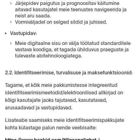
Järjepidev paigutus ja prognoositav käitumine
aitavad kasutajatel meie teenustes navigeerida ja
neist aru saada.
Vormiväljadel on selged sildid ja juhised.
Vastupidav:
Meie digitaalne sisu on välja töötatud standarditele
vastava koodiga, et tagada ühilduvus praeguste ja
tulevaste abitehnoloogiatega.
2.2. Identifitseerimise, turvalisuse ja maksefunktsioonid:
Tagame, et kõik meie pakkumistesse integreeritud
identifitseerimismeetodid/elektroonilised allkirjad on
kõigi kasutajate jaoks tajutavad, kasutatavad,
arusaadavad ja vastupidavad.
Lisateabe saamiseks meie identifitseerimispakkujate
kohta külastage palun nende veebisaite: