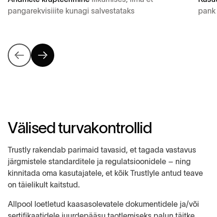
pangarekvisiiite kunagi salvestataks
pank 
V
ä
l
i
s
e
d
t
u
r
v
a
k
o
n
t
r
o
l
l
i
d
Trustly rakendab parimaid tavasid, et tagada vastavus
järgmistele standarditele ja regulatsioonidele – ning
kinnitada oma kasutajatele, et kõik Trustlyle antud teave
on täielikult kaitstud.
Allpool loetletud kaasasolevatele dokumentidele ja/või
sertifikaatidele juurdepääsu taotlemiseks palun täitke