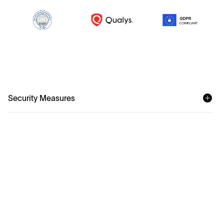
Security Measures
T
e
h
n
i
l
i
s
e
d
m
e
e
t
m
e
d
Rünnakute jälgimine ja ennetamine
Organisatsioon rakendab rünnakute jälgimise
tööriistu, nagu võrgu-põhine sissetungimise