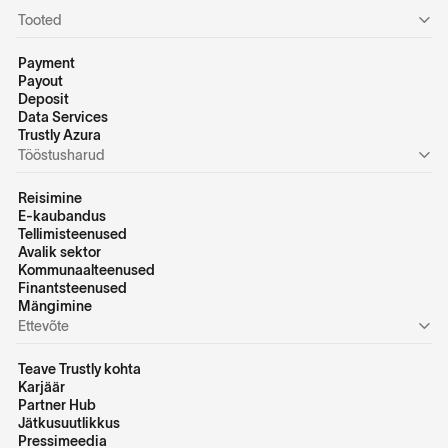
Tooted
Payment
Payout
Deposit
Data Services
Trustly Azura
Tööstusharud
Reisimine
E-kaubandus
Tellimisteenused
Avalik sektor
Kommunaalteenused
Finantsteenused
Mängimine
Ettevõte
Teave Trustly kohta
Karjäär
Partner Hub
Jätkusuutlikkus
Pressimeedia