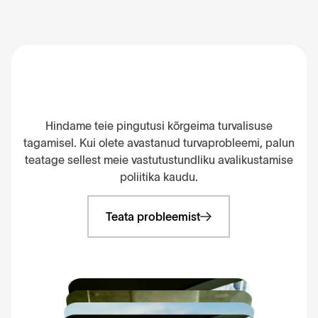
K
a
s
o
l
e
t
e
l
e
i
d
n
u
d
t
u
r
v
a
p
r
o
b
l
e
e
m
i
?
Hindame teie pingutusi kõrgeima turvalisuse
tagamisel. Kui olete avastanud turvaprobleemi, palun
teatage sellest meie vastutustundliku avalikustamise
poliitika kaudu.
Teata probleemist