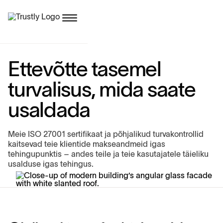
E
t
t
e
v
õ
t
t
e
t
a
s
e
m
e
l
t
u
r
v
a
l
i
s
u
s
,
m
i
d
a
s
a
a
t
e
u
s
a
l
d
a
d
a
Meie ISO 27001 sertifikaat ja põhjalikud turvakontrollid
kaitsevad teie klientide makseandmeid igas
tehingupunktis – andes teile ja teie kasutajatele täieliku
usalduse igas tehingus.