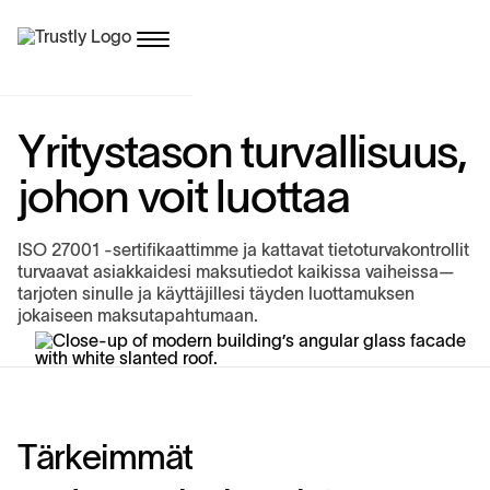
Y
r
i
t
y
s
t
a
s
o
n
t
u
r
v
a
l
l
i
s
u
u
s
,
j
o
h
o
n
v
o
i
t
l
u
o
t
t
a
a
ISO 27001 -sertifikaattimme ja kattavat tietoturvakontrollit
turvaavat asiakkaidesi maksutiedot kaikissa vaiheissa—
tarjoten sinulle ja käyttäjillesi täyden luottamuksen
jokaiseen maksutapahtumaan.
T
ä
r
k
e
i
m
m
ä
t