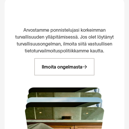
O
l
e
t
k
o
l
ö
y
t
ä
n
y
t
t
u
r
v
a
l
l
i
s
u
u
s
o
n
g
e
l
m
a
n
?
Arvostamme ponnistelujasi korkeimman
turvallisuuden ylläpitämisessä. Jos olet löytänyt
turvallisuusongelman, ilmoita siitä vastuullisen
tietoturvailmoituspolitiikkamme kautta.
Ilmoita ongelmasta