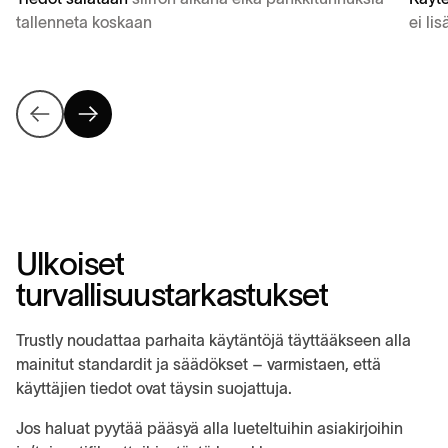
tallenneta koskaan
ei li
U
l
k
o
i
s
e
t
t
u
r
v
a
l
l
i
s
u
u
s
t
a
r
k
a
s
t
u
k
s
e
t
Trustly noudattaa parhaita käytäntöjä täyttääkseen alla
mainitut standardit ja säädökset – varmistaen, että
käyttäjien tiedot ovat täysin suojattuja.
Jos haluat pyytää pääsyä alla lueteltuihin asiakirjoihin