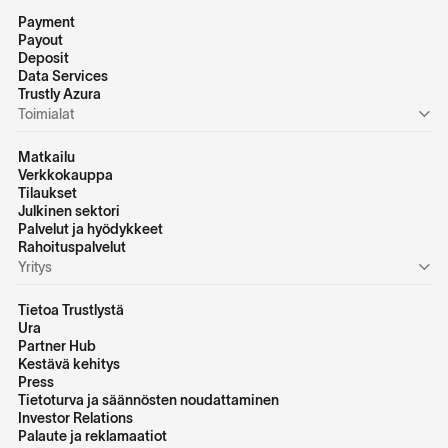
Payment
Payout
Deposit
Data Services
Trustly Azura
Toimialat
Matkailu
Verkkokauppa
Tilaukset
Julkinen sektori
Palvelut ja hyödykkeet
Rahoituspalvelut
Yritys
Tietoa Trustlystä
Ura
Partner Hub
Kestävä kehitys
Press
Tietoturva ja säännösten noudattaminen
Investor Relations
Palaute ja reklamaatiot