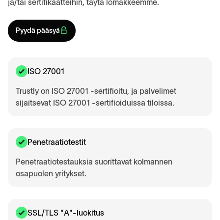
ja/tai sertifikaatteihin, täytä lomakkeemme.
Pyydä pääsyä
ISO 27001
Trustly on ISO 27001 -sertifioitu, ja palvelimet
sijaitsevat ISO 27001 -sertifioiduissa tiloissa.
Penetraatiotestit
Penetraatiotestauksia suorittavat kolmannen
osapuolen yritykset.
SSL/TLS "A"-luokitus