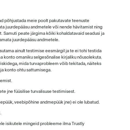
vad põhjustada meie poolt pakutavate teenuste
ata juurdepääsu andmetele või nende hävitamist ning
. Samuti peate järgima kõiki kohaldatavaid seadusi ja
itamata juurdepääsu andmetele.
tama ainult testimise eesmärgil ja te ei tohi testida
ma konto omaniku selgesõnalise kirjaliku nõusolekuta.
iskidega, mida turvaprobleem võib tekitada, näiteks
aja konto ohtu sattumisega.
emist.
e jne füüsilise turvalisuse testimisest.
epüük, veebipõhine andmepüük jne) ei ole lubatud.
.
e isikutele mingeid probleeme ilma Trustly