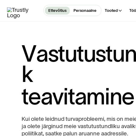
Ettevõtlus
Personaalne
Tooted
Töö
V
a
s
t
u
t
u
s
t
u
k
t
e
a
v
i
t
a
m
i
n
e
Kui olete leidnud turvaprobleemi, mis on me
ja olete järginud meie vastutustundliku avali
poliitikat, saatke palun aruanne aadressile.