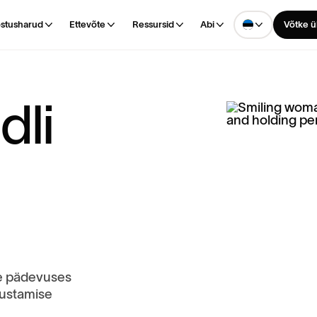
stusharud
Ettevõte
Ressursid
Abi
Võtke ü
n
d
l
i
ie pädevuses
kustamise