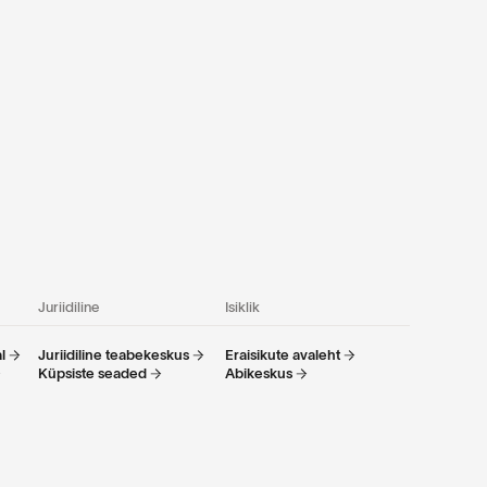
Juriidiline
Isiklik
l
Juriidiline teabekeskus
Eraisikute avaleht
Küpsiste seaded
Abikeskus