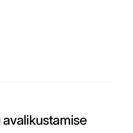
u
a
v
a
l
i
k
u
s
t
a
m
i
s
e