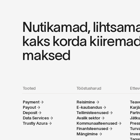
Nutikamad, lihtsama
kaks korda kiirema
maksed
Tooted
Tööstusharud
Ettev
Payment
Reisimine
Teave
Payout
E-kaubandus
Karjä
Deposit
Tellimisteenused
Part
Data Services
Avalik sektor
Jätku
Trustly Azura
Kommunaalteenused
Pres
Finantsteenused
Turva
Mängimine
Inves
Tagas