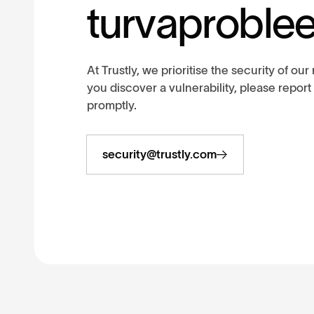
t
u
r
v
a
p
r
o
b
l
e
At Trustly, we prioritise the security of o
you discover a vulnerability, please report 
promptly.
security@trustly.com