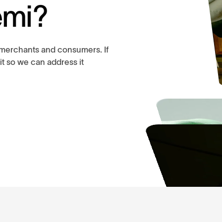
e
m
i
?
ur merchants and consumers. If
it so we can address it