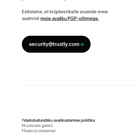
Eelistame, et krüpteeriksite aruande enne
saatmist
meie avaliku PGP-võtmega.
security@trustly.com
Vastutustundliku avalikustamise poliitika
Kuulsuste galerii
Teata probleemist