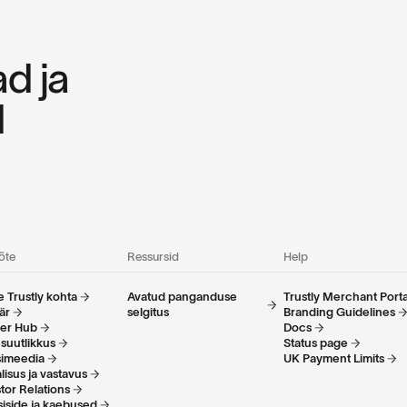
d ja
d
õte
Ressursid
Help
 Trustly kohta
Avatud panganduse
Trustly Merchant Porta
är
selgitus
Branding Guidelines
ner Hub
Docs
suutlikkus
Status page
simeedia
UK Payment Limits
lisus ja vastavus
tor Relations
iside ja kaebused