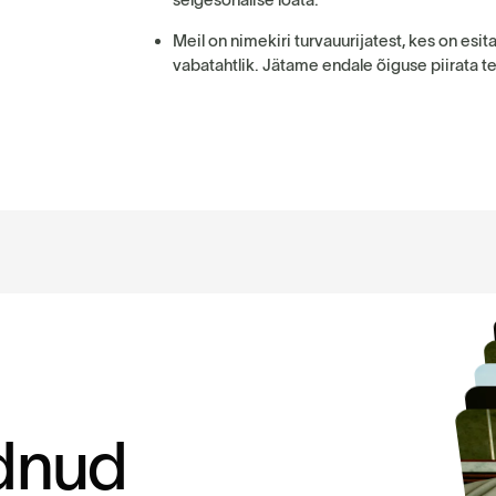
Meil on nimekiri turvauurijatest, kes on es
vabatahtlik. Jätame endale õiguse piirata t
d
n
u
d