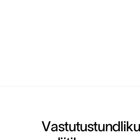
V
a
s
t
u
t
u
s
t
u
n
d
l
i
k