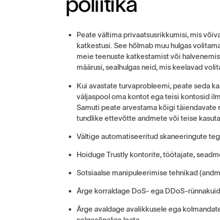
p
o
l
i
i
t
i
k
a
Peate vältima privaatsusrikkumisi, mis või
katkestusi. See hõlmab muu hulgas volitam
meie teenuste katkestamist või halvenemist
määrusi, sealhulgas neid, mis keelavad vol
Kui avastate turvaprobleemi, peate seda kasu
väljaspool oma kontot ega teisi kontosid il
Samuti peate arvestama kõigi täiendavate r
tundlike ettevõtte andmete või teise kasut
Vältige automatiseeritud skaneeringute teg
Hoiduge Trustly kontorite, töötajate, seadmet
Sotsiaalse manipuleerimise tehnikad (andm
Ärge korraldage DoS- ega DDoS-rünnakuid
Ärge avaldage avalikkusele ega kolmandatel
selgesõnalise loata.