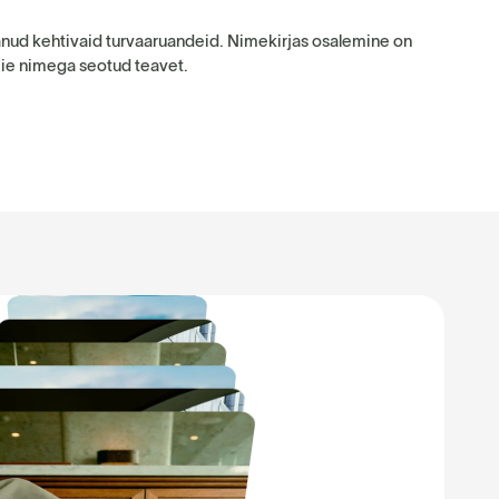
itanud kehtivaid turvaaruandeid. Nimekirjas osalemine on
eie nimega seotud teavet.