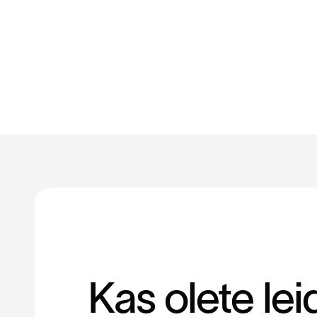
K
a
s
o
l
e
t
e
l
e
i