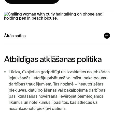
Ātrās saites
A
t
b
i
l
d
ī
g
a
s
a
t
k
l
ā
š
a
n
a
s
p
o
l
i
t
i
k
a
Lūdzu, rīkojieties godprātīgi un izvairieties no jebkādas
iejaukšanās lietotāju privātumā vai mūsu pakalpojumu
darbības traucējumiem. Tas nozīmē – neautorizētas
piekļuves, datu bojāšanas vai pakalpojuma darbības
pasliktināšanas novēršana. Ievērojiet piemērojamos
likumus un noteikumus, īpaši tos, kas attiecas uz
nesankcionētu piekļuvi datiem.