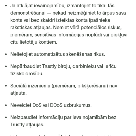
Ja atklājat ievainojamību, izmantojiet to tikai tās
demonstrēšanai — nekad neizmēģiniet to ārpus sava
konta vai bez skaidri izteiktas konta īpašnieka
rakstiskas atļaujas. Ņemiet vērā potenciālos riskus,
piemēram, sensitīvas informācijas noplūdi vai piekļuvi
citu lietotāju kontiem.
Nelietojiet automatizētus skenēšanas rīkus.
Nepārbaudiet Trustly biroju, darbinieku vai ierīču
fizisko drošību.
Sociālā inženierija (piemēram, pikšķerēšana) nav
atļauta.
Neveiciet DoS vai DDoS uzbrukumus.
Neizpaudiet informāciju par ievainojamībām bez
Trustly atļaujas.