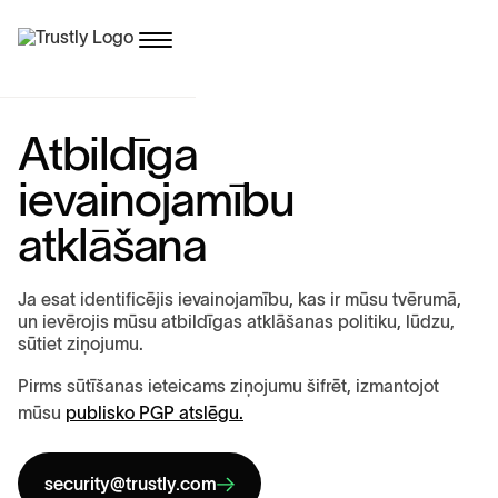
A
t
b
i
l
d
ī
g
a
i
e
v
a
i
n
o
j
a
m
ī
b
u
a
t
k
l
ā
š
a
n
a
Ja esat identificējis ievainojamību, kas ir mūsu tvērumā,
un ievērojis mūsu atbildīgas atklāšanas politiku, lūdzu,
sūtiet ziņojumu.
Pirms sūtīšanas ieteicams ziņojumu šifrēt, izmantojot
mūsu
publisko PGP atslēgu.
security@trustly.com