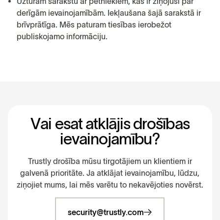
Uzturam sarakstu ar pētniekiem, kas ir ziņojuši par
derīgām ievainojamībām. Iekļaušana šajā sarakstā ir
brīvprātīga. Mēs paturam tiesības ierobežot
publiskojamo informāciju.
V
a
i
e
s
a
t
a
t
k
l
ā
j
i
s
d
r
o
š
ī
b
a
s
i
e
v
a
i
n
o
j
a
m
ī
b
u
?
Trustly drošība mūsu tirgotājiem un klientiem ir
galvenā prioritāte. Ja atklājat ievainojamību, lūdzu,
ziņojiet mums, lai mēs varētu to nekavējoties novērst.
security@trustly.com