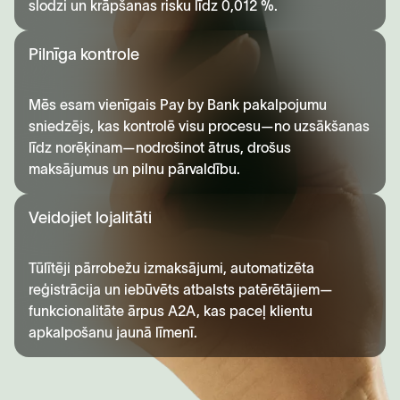
slodzi un krāpšanas risku līdz 0,012 %.
Pilnīga kontrole
Mēs esam vienīgais Pay by Bank pakalpojumu
sniedzējs, kas kontrolē visu procesu—no uzsākšanas
līdz norēķinam—nodrošinot ātrus, drošus
maksājumus un pilnu pārvaldību.
Veidojiet lojalitāti
Tūlītēji pārrobežu izmaksājumi, automatizēta
reģistrācija un iebūvēts atbalsts patērētājiem—
funkcionalitāte ārpus A2A, kas paceļ klientu
apkalpošanu jaunā līmenī.