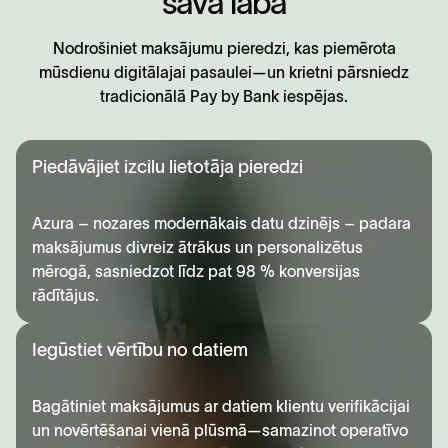
s
a
v
ā
l
a
b
ā
Nodrošiniet maksājumu pieredzi, kas piemērota
mūsdienu digitālajai pasaulei—un krietni pārsniedz
tradicionālā Pay by Bank iespējas.
Piedāvājiet izcilu lietotāja pieredzi
Azura – nozares modernākais datu dzinējs – padara
maksājumus divreiz ātrākus un personalizētus
mērogā, sasniedzot līdz pat 98 % konversijas
rādītājus.
Iegūstiet vērtību no datiem
Bagātiniet maksājumus ar datiem klientu verifikācijai
un novērtēšanai vienā plūsmā—samazinot operatīvo