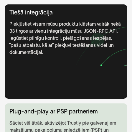
Tiešā integrācija
Piekļūstiet visam mūsu produktu klāstam vairāk nekā
33 tirgos ar vienu integrāciju mūsu JSON-RPC API.
Iegūstiet pilnīgu kontroli, pielāgošanas iespējas,
īpašu atbalstu, kā arī piekļuvi testēšanas videi un
dokumentācijai.
Plug-and-play ar PSP partneriem
Sāciet vēl ātrāk, aktivizējot Trustly pie galvenajiem
maksājumu pakalpojumu sniedzējiem (PSP) un