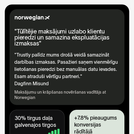
"Tūlītējie maksājumi uzlabo klientu
pieredzi un samazina ekspluatācijas
izmaksas"
"Trustly palīdz mums drošā veidā samazināt
darbības izmaksas. Pasažieri saņem vienmērīgu
lietošanas pieredzi bez manuālas datu ievades.
Esam atraduši vērtīgu partneri."
Dagfinn Misund
Maksājumu un krāpšanas novēršanas vadītājs at
Norwegian
+7.8% pieaugums
30% tirgus daļa
konversijas
galvenajos tirgos
rādītājā