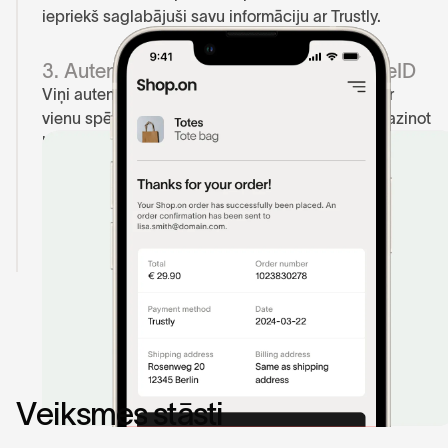
iepriekš saglabājuši savu informāciju ar Trustly.
3. Autentifikācija ar bankas lietotni vai eID
Viņi autentificējas savā bankas lietotnē vai eID ar
vienu spēcīgu klienta autentifikāciju (SCA), samazinot
krāpšanu, neatstājot jūsu norēķinu lapu.
4. Maksājuma apstiprinājums
Viņi pabeidz jūsu apstiprinājuma lapā — veicot
maksājumu divreiz ātrāk nekā parasti.
V
e
i
k
s
m
e
s
s
t
ā
s
t
i