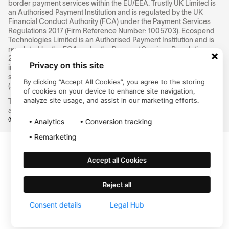
border payment services within the EU/EEA. Trustly UK Limited is
an Authorised Payment Institution and is regulated by the UK
Financial Conduct Authority (FCA) under the Payment Services
Regulations 2017 (Firm Reference Number: 1005703). Ecospend
Technologies Limited is an Authorised Payment Institution and is
regulated by the FCA under the Payment Services Regulations
2017 (Firm Reference Number: 829713). SlimPay SA is a payment
Privacy on this site
institution registered in Paris under number
518991336
under the
supervision of the Autorité de contrôle prudentiel et de résolution
By clicking “Accept All Cookies”, you agree to the storing
(ACPR)
of cookies on your device to enhance site navigation,
analyze site usage, and assist in our marketing efforts.
This is Trustly Group's global company website. Click here to
access our
Regulatory Information
©
2026
Trustly Group AB
Analytics
Conversion tracking
Remarketing
Accept all Cookies
Reject all
Consent details
Legal Hub