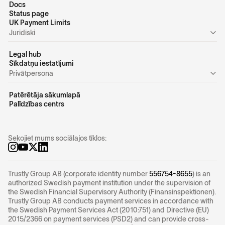
Docs
Status page
UK Payment Limits
Juridiski
Legal hub
Sīkdatņu iestatījumi
Privātpersona
Patērētāja sākumlapā
Palīdzības centrs
Sekojiet mums sociālajos tīklos:
Trustly Group AB (corporate identity number
556754-8655
) is an
authorized Swedish payment institution under the supervision of
the Swedish Financial Supervisory Authority (Finansinspektionen).
Trustly Group AB conducts payment services in accordance with
the Swedish Payment Services Act (2010:751) and Directive (EU)
2015/2366 on payment services (PSD2) and can provide cross-