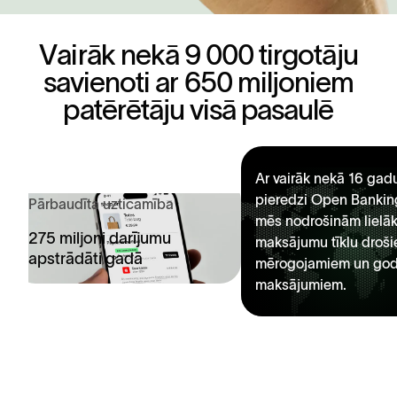
V
a
i
r
ā
k
n
e
k
ā
9
0
0
0
t
i
r
g
o
t
ā
j
u
s
a
v
i
e
n
o
t
i
a
r
6
5
0
m
i
l
j
o
n
i
e
m
p
a
t
ē
r
ē
t
ā
j
u
v
i
s
ā
p
a
s
a
u
l
ē
Ar vairāk nekā 16 gad
pieredzi Open Bankin
Pārbaudīta uzticamība
mēs nodrošinām lielāk
275 miljoni darījumu
maksājumu tīklu droši
apstrādāti gadā
mērogojamiem un god
maksājumiem.