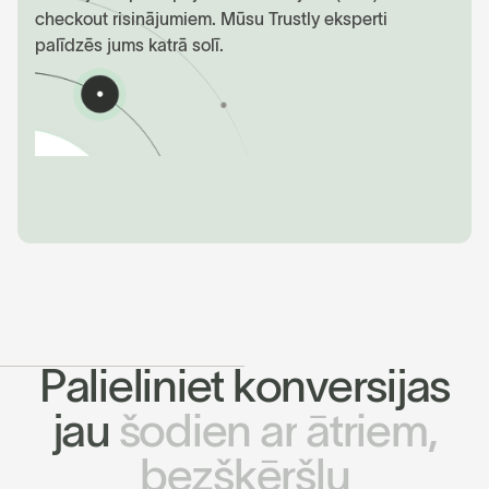
checkout risinājumiem. Mūsu Trustly eksperti
palīdzēs jums katrā solī.
P
a
l
i
e
l
i
n
i
e
t
k
o
n
v
e
r
s
i
j
a
s
j
a
u
š
o
d
i
e
n
a
r
ā
t
r
i
e
m
,
b
e
z
š
ķ
ē
r
š
ļ
u