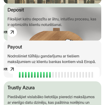
Deposit
Fiksējiet katru depozītu ar ātru, intuitīvu procesu, kas
ir optimizēts klientu noturēšanai.
zpētīt
Payout
Nodrošiniet tūlītēju gandarījumu ar tiešiem
maksājumiem uz klientu bankas kontiem visā Eiropā.
zpētīt
Trustly Azura
Piedāvājiet vislabāko lietotāja pieredzi maksājumos
ar vienīgo datu dzinēju, kas paātrina norēķinu un