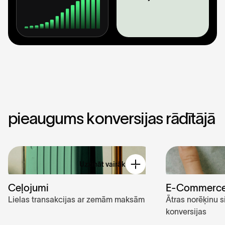
p
i
e
a
u
g
u
m
s
k
o
n
v
e
r
s
i
j
a
s
r
ā
d
ī
t
ā
j
ā
Uzzināt vairāk
Ceļojumi
E-Commerc
Lielas transakcijas ar zemām maksām
Ātras norēķinu 
konversijas