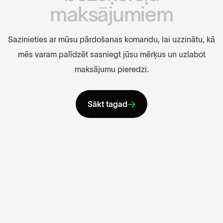
m
a
k
s
ā
j
u
m
i
e
m
S
a
z
i
n
i
e
t
i
e
s
a
r
m
ū
s
u
p
ā
r
d
o
š
a
n
a
s
k
o
m
a
n
d
u
,
l
a
i
u
z
z
i
n
ā
t
u
,
k
ā
m
ē
s
v
a
r
a
m
p
a
l
ī
d
z
ē
t
s
a
s
n
i
e
g
t
j
ū
s
u
m
ē
r
ķ
u
s
u
n
u
z
l
a
b
o
t
m
a
k
s
ā
j
u
m
u
p
i
e
r
e
d
z
i
.
Sākt tagad