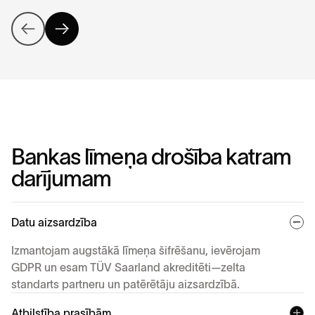
B
a
n
k
a
s
l
ī
m
e
ņ
a
d
r
o
š
ī
b
a
k
a
t
r
a
m
d
a
r
ī
j
u
m
a
m
Datu aizsardzība
Izmantojam augstākā līmeņa šifrēšanu, ievērojam
GDPR un esam TÜV Saarland akreditēti—zelta
standarts partneru un patērētāju aizsardzībā.
Atbilstība prasībām