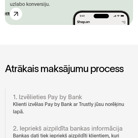
uzlabo konversiju.
zpētīt
Ā
t
r
ā
k
a
i
s
m
a
k
s
ā
j
u
m
u
p
r
o
c
e
s
s
1. Izvēlieties Pay by Bank
Klienti izvēlas Pay by Bank ar Trustly jūsu norēķinu
lapā.
2. Iepriekš aizpildīta bankas informācija
Bankas dati tiek iepriekš aizpildīti klientiem, kuri