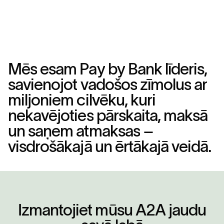
>
M
ē
s
e
s
a
m
P
a
y
b
y
B
a
n
k
l
ī
d
e
r
i
s
,
s
a
v
i
e
n
o
j
o
t
v
a
d
o
š
o
s
z
ī
m
o
l
u
s
a
r
m
i
l
j
o
n
i
e
m
c
i
l
v
ē
k
u
,
k
u
r
i
n
e
k
a
v
ē
j
o
t
i
e
s
p
ā
r
s
k
a
i
t
a
,
m
a
k
s
ā
u
n
s
a
ņ
e
m
a
t
m
a
k
s
a
s
–
v
i
s
d
r
o
š
ā
k
a
j
ā
u
n
ē
r
t
ā
k
a
j
ā
v
e
i
d
ā
.
I
z
m
a
n
t
o
j
i
e
t
m
ū
s
u
A
2
A
j
a
u
d
u