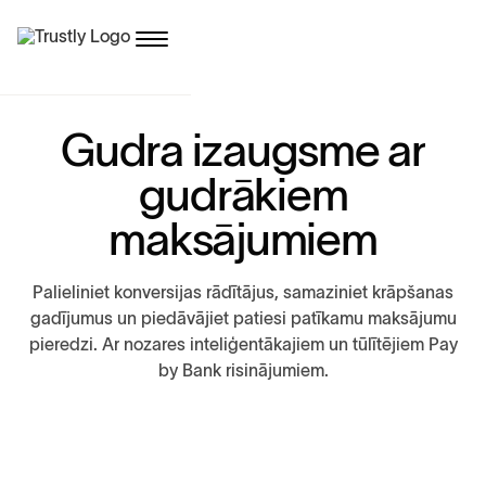
G
u
d
r
a
i
z
a
u
g
s
m
e
a
r
g
u
d
r
ā
k
i
e
m
m
a
k
s
ā
j
u
m
i
e
m
P
a
l
i
e
l
i
n
i
e
t
k
o
n
v
e
r
s
i
j
a
s
r
ā
d
ī
t
ā
j
u
s
,
s
a
m
a
z
i
n
i
e
t
k
r
ā
p
š
a
n
a
s
g
a
d
ī
j
u
m
u
s
u
n
p
i
e
d
ā
v
ā
j
i
e
t
p
a
t
i
e
s
i
p
a
t
ī
k
a
m
u
m
a
k
s
ā
j
u
m
u
p
i
e
r
e
d
z
i
.
A
r
n
o
z
a
r
e
s
i
n
t
e
l
i
ģ
e
n
t
ā
k
a
j
i
e
m
u
n
t
ū
l
ī
t
ē
j
i
e
m
P
a
y
b
y
B
a
n
k
r
i
s
i
n
ā
j
u
m
i
e
m
.