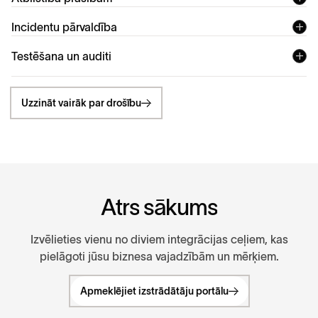
Incidentu pārvaldība
Testēšana un auditi
Uzzināt vairāk par drošību
Ā
t
r
s
s
ā
k
u
m
s
Izvēlieties vienu no diviem integrācijas ceļiem, kas
pielāgoti jūsu biznesa vajadzībām un mērķiem.
Apmeklējiet izstrādātāju portālu