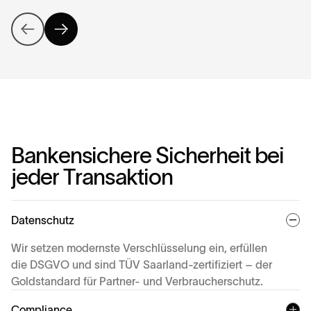
B
a
n
k
e
n
s
i
c
h
e
r
e
S
i
c
h
e
r
h
e
i
t
b
e
i
j
e
d
e
r
T
r
a
n
s
a
k
t
i
o
n
Datenschutz
Wir setzen modernste Verschlüsselung ein, erfüllen
die DSGVO und sind TÜV Saarland-zertifiziert – der
Goldstandard für Partner- und Verbraucherschutz.
Compliance