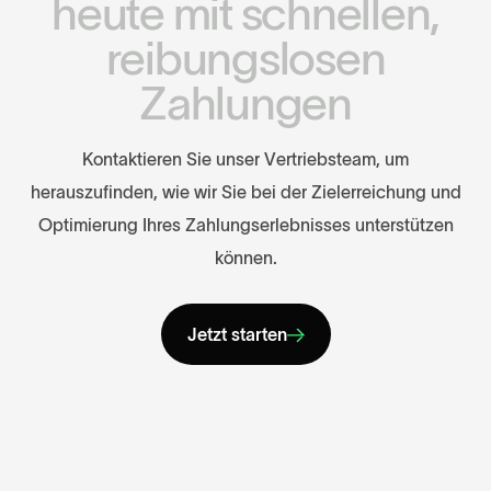
h
e
u
t
e
m
i
t
s
c
h
n
e
l
l
e
n
,
r
e
i
b
u
n
g
s
l
o
s
e
n
Z
a
h
l
u
n
g
e
n
K
o
n
t
a
k
t
i
e
r
e
n
S
i
e
u
n
s
e
r
V
e
r
t
r
i
e
b
s
t
e
a
m
,
u
m
h
e
r
a
u
s
z
u
f
i
n
d
e
n
,
w
i
e
w
i
r
S
i
e
b
e
i
d
e
r
Z
i
e
l
e
r
r
e
i
c
h
u
n
g
u
n
d
O
p
t
i
m
i
e
r
u
n
g
I
h
r
e
s
Z
a
h
l
u
n
g
s
e
r
l
e
b
n
i
s
s
e
s
u
n
t
e
r
s
t
ü
t
z
e
n
k
ö
n
n
e
n
.
Jetzt starten