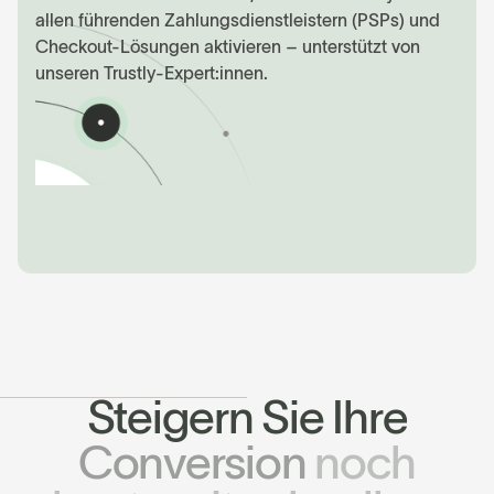
allen führenden Zahlungsdienstleistern (PSPs) und
Checkout-Lösungen aktivieren – unterstützt von
unseren Trustly-Expert:innen.
S
t
e
i
g
e
r
n
S
i
e
I
h
r
e
C
o
n
v
e
r
s
i
o
n
n
o
c
h