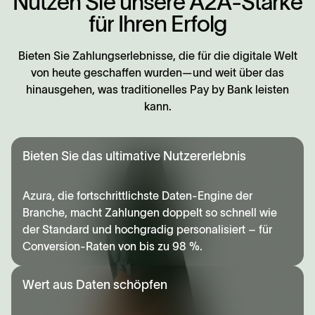
N
u
t
z
e
n
S
i
e
u
n
s
e
r
e
A
2
A
-
S
t
ä
r
k
e
f
ü
r
I
h
r
e
n
E
r
f
o
l
g
Bieten Sie Zahlungserlebnisse, die für die digitale Welt
von heute geschaffen wurden—und weit über das
hinausgehen, was traditionelles Pay by Bank leisten
kann.
Bieten Sie das ultimative Nutzererlebnis
Azura, die fortschrittlichste Daten-Engine der
Branche, macht Zahlungen doppelt so schnell wie
der Standard und hochgradig personalisiert – für
Conversion-Raten von bis zu 98 %.
Wert aus Daten schöpfen