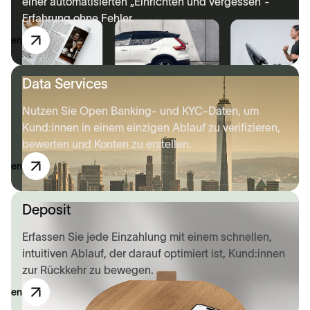
einer automatisierten „Einrichten und vergessen“-
Erfahrung ohne Fehler.
ecken
Data Services
Nutzen Sie Open Banking- und KYC-Daten, um
Kund:innen in einem einzigen Ablauf zu verifizieren,
bewerten und Konten zu erstellen.
ecken
Deposit
Erfassen Sie jede Einzahlung mit einem schnellen,
intuitiven Ablauf, der darauf optimiert ist, Kund:innen
zur Rückkehr zu bewegen.
ecken