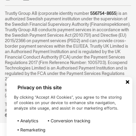
Trustly Group AB (corporate identity number
556754-8655
) is an
authorized Swedish payment institution under the supervision of
the Swedish Financial Supervisory Authority (Finansinspektionen).
Trustly Group AB conducts payment services in accordance with
the Swedish Payment Services Act (2010:751) and Directive (EU)
2015/2366 on payment services (PSD2) and can provide cross-
border payment services within the EU/EEA. Trustly UK Limited is
an Authorised Payment Institution and is regulated by the UK
Financial Conduct Authority (FCA) under the Payment Services
Regulations 2017 (Firm Reference Number: 1005703). Ecospend
Technologies Limited is an Authorised Payment Institution and is
regulated by the FCA under the Payment Services Regulations
2017 (Firm Reference Number: 829713). SlimPay SA is a payment
institution registered in Paris under number
518991336
under the
Privacy on this site
supervision of the Autorité de contrôle prudentiel et de résolution
(ACPR)
By clicking “Accept All Cookies”, you agree to the storing
of cookies on your device to enhance site navigation,
This is Trustly Group's global company website. Click here to
analyze site usage, and assist in our marketing efforts.
access our
Regulatory Information
©
2026
Trustly Group AB
Analytics
Conversion tracking
Remarketing