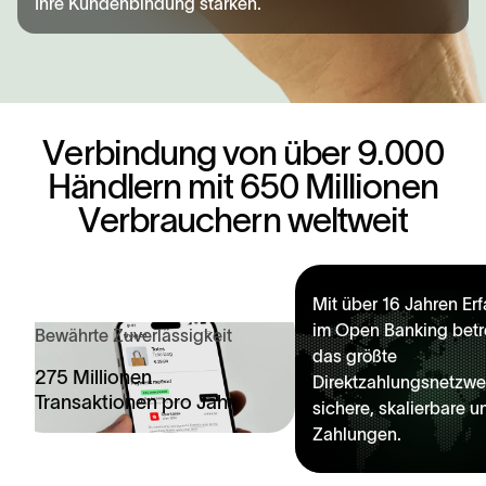
Ihre Kundenbindung stärken.
V
e
r
b
i
n
d
u
n
g
v
o
n
ü
b
e
r
9
.
0
0
0
H
ä
n
d
l
e
r
n
m
i
t
6
5
0
M
i
l
l
i
o
n
e
n
V
e
r
b
r
a
u
c
h
e
r
n
w
e
l
t
w
e
i
t
Mit über 16 Jahren Er
im Open Banking betr
Bewährte Zuverlässigkeit
das größte
275 Millionen
Direktzahlungsnetzwer
Transaktionen pro Jahr
sichere, skalierbare u
Zahlungen.