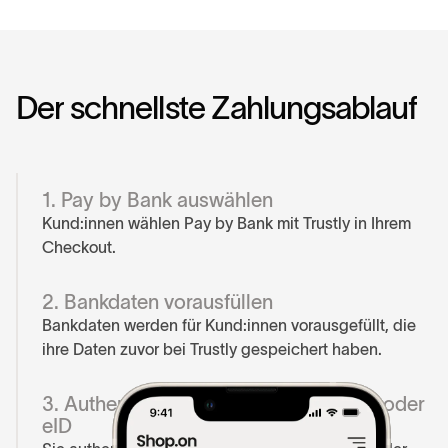
D
e
r
s
c
h
n
e
l
l
s
t
e
Z
a
h
l
u
n
g
s
a
b
l
a
u
f
1. Pay by Bank auswählen
Kund:innen wählen Pay by Bank mit Trustly in Ihrem
Checkout.
2. Bankdaten vorausfüllen
Bankdaten werden für Kund:innen vorausgefüllt, die
ihre Daten zuvor bei Trustly gespeichert haben.
3. Authentifizierung per Banking-App oder
eID