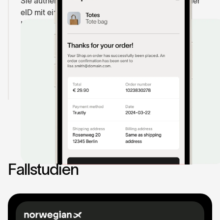
Sie authentifizieren sich in ihrer Banking-App oder
eID mit einer einzigen starken
Kundenauthentifizierung (SCA), wodurch Betrug
reduziert wird, ohne den Checkout zu verlassen.
4. Zahlungsbestätigung
Sie schließen auf Ihrer Bestätigungsseite ab — und
bezahlen doppelt so schnell wie gewöhnlich.
F
a
l
l
s
t
u
d
i
e
n