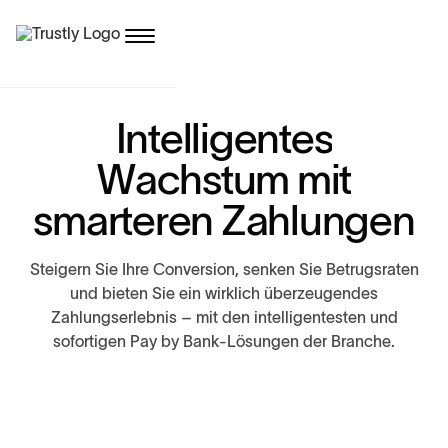
I
n
t
e
l
l
i
g
e
n
t
e
s
W
a
c
h
s
t
u
m
m
i
t
s
m
a
r
t
e
r
e
n
Z
a
h
l
u
n
g
e
n
S
t
e
i
g
e
r
n
S
i
e
I
h
r
e
C
o
n
v
e
r
s
i
o
n
,
s
e
n
k
e
n
S
i
e
B
e
t
r
u
g
s
r
a
t
e
n
u
n
d
b
i
e
t
e
n
S
i
e
e
i
n
w
i
r
k
l
i
c
h
ü
b
e
r
z
e
u
g
e
n
d
e
s
Z
a
h
l
u
n
g
s
e
r
l
e
b
n
i
s
–
m
i
t
d
e
n
i
n
t
e
l
l
i
g
e
n
t
e
s
t
e
n
u
n
d
s
o
f
o
r
t
i
g
e
n
P
a
y
b
y
B
a
n
k
-
L
ö
s
u
n
g
e
n
d
e
r
B
r
a
n
c
h
e
.