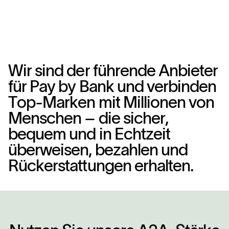
>
W
i
r
s
i
n
d
d
e
r
f
ü
h
r
e
n
d
e
A
n
b
i
e
t
e
r
f
ü
r
P
a
y
b
y
B
a
n
k
u
n
d
v
e
r
b
i
n
d
e
n
T
o
p
-
M
a
r
k
e
n
m
i
t
M
i
l
l
i
o
n
e
n
v
o
n
M
e
n
s
c
h
e
n
–
d
i
e
s
i
c
h
e
r
,
b
e
q
u
e
m
u
n
d
i
n
E
c
h
t
z
e
i
t
ü
b
e
r
w
e
i
s
e
n
,
b
e
z
a
h
l
e
n
u
n
d
R
ü
c
k
e
r
s
t
a
t
t
u
n
g
e
n
e
r
h
a
l
t
e
n
.