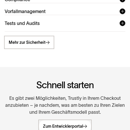
Vorfallmanagement
Tests und Audits
Mehr zur Sicherheit
S
c
h
n
e
l
l
s
t
a
r
t
e
n
Es gibt zwei Möglichkeiten, Trustly in Ihrem Checkout
anzubieten – je nachdem, was am besten zu Ihren Zielen
und Ihrem Geschäftsmodell passt.
Zum Entwicklerportal