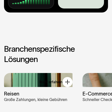
B
r
a
n
c
h
e
n
s
p
e
z
i
f
i
s
c
h
e
L
ö
s
u
n
g
e
n
Mehr erfahren
Reisen
E-Commerc
Große Zahlungen, kleine Gebühren
Schneller Check