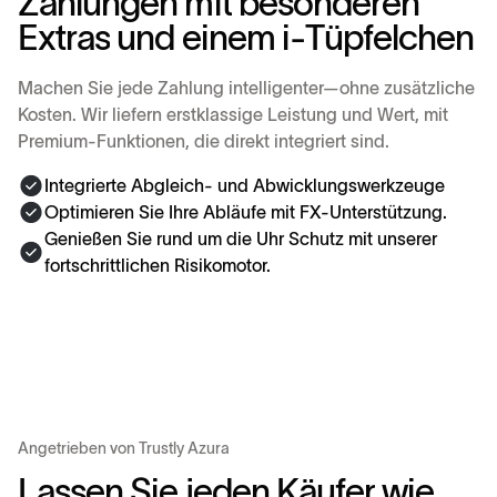
Z
a
h
l
u
n
g
e
n
m
i
t
b
e
s
o
n
d
e
r
e
n
E
x
t
r
a
s
u
n
d
e
i
n
e
m
i
-
T
ü
p
f
e
l
c
h
e
n
Machen Sie jede Zahlung intelligenter—ohne zusätzliche
Kosten. Wir liefern erstklassige Leistung und Wert, mit
Premium-Funktionen, die direkt integriert sind.
Integrierte Abgleich- und Abwicklungswerkzeuge
Optimieren Sie Ihre Abläufe mit FX-Unterstützung.
Genießen Sie rund um die Uhr Schutz mit unserer
fortschrittlichen Risikomotor.
Angetrieben von Trustly Azura
L
a
s
s
e
n
S
i
e
j
e
d
e
n
K
ä
u
f
e
r
w
i
e