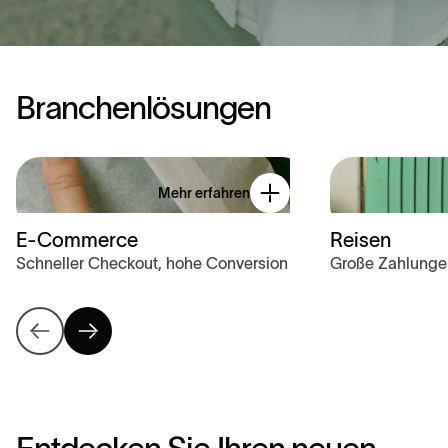
B
r
a
n
c
h
e
n
l
ö
s
u
n
g
e
n
Mehr erfahren
E-Commerce
Reisen
Schneller Checkout, hohe Conversion
Große Zahlunge