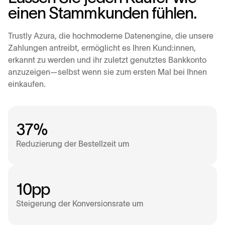
e
i
n
e
n
S
t
a
m
m
k
u
n
d
e
n
f
ü
h
l
e
n
.
Trustly Azura, die hochmoderne Datenengine, die unsere
Zahlungen antreibt, ermöglicht es Ihren Kund:innen,
erkannt zu werden und ihr zuletzt genutztes Bankkonto
anzuzeigen—selbst wenn sie zum ersten Mal bei Ihnen
einkaufen.
37%
Reduzierung der Bestellzeit um
10pp
Steigerung der Konversionsrate um