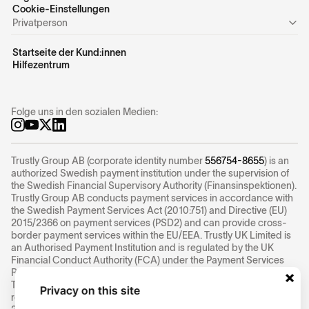
Cookie-Einstellungen
Privatperson
Startseite der Kund:innen
Hilfezentrum
Folge uns in den sozialen Medien:
Trustly Group AB (corporate identity number
556754-8655
) is an
authorized Swedish payment institution under the supervision of
the Swedish Financial Supervisory Authority (Finansinspektionen).
Trustly Group AB conducts payment services in accordance with
the Swedish Payment Services Act (2010:751) and Directive (EU)
2015/2366 on payment services (PSD2) and can provide cross-
border payment services within the EU/EEA. Trustly UK Limited is
an Authorised Payment Institution and is regulated by the UK
Financial Conduct Authority (FCA) under the Payment Services
Regulations 2017 (Firm Reference Number: 1005703). Ecospend
Technologies Limited is an Authorised Payment Institution and is
Privacy on this site
regulated by the FCA under the Payment Services Regulations