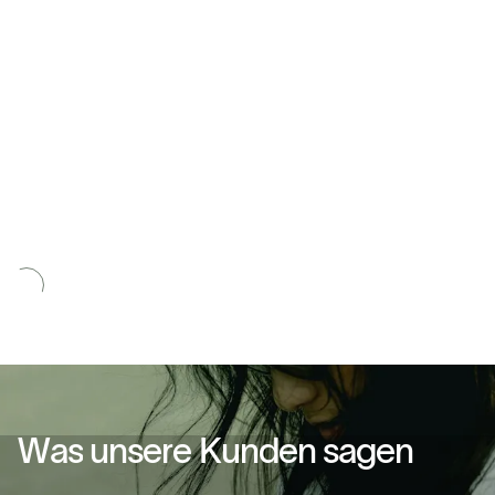
W
a
s
u
n
s
e
r
e
K
u
n
d
e
n
s
a
g
e
n