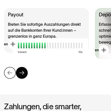
Schließen Sie sich über 9.000 Händlern an, die
noch heute die Zukunft der Zahlungen nutzen.
Payout
Depo
Jetzt starten
Bieten Sie sofortige Auszahlungen direkt
Erfass
auf die Bankkonten Ihrer Kund:innen –
schnell
grenzenlos in ganz Europa.
optimi
beweg
ehen
Ansehen
Zahlungen, die smarter,