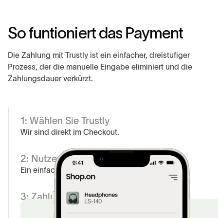
S
o
f
u
n
t
i
o
n
i
e
r
t
d
a
s
P
a
y
m
e
n
t
Die Zahlung mit Trustly ist ein einfacher, dreistufiger
Prozess, der die manuelle Eingabe eliminiert und die
Zahlungsdauer verkürzt.
1: Wählen Sie Trustly
Wir sind direkt im Checkout.
2: Nutzer finden ihre Bank
Ein einfaches Scrollen oder Suchen.
3: Zahlung autorisieren
Über die Bank-App oder mit eID.