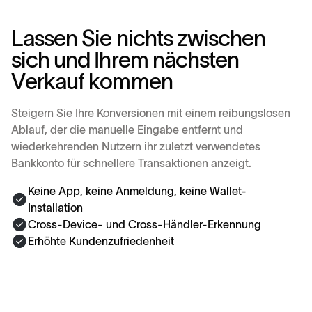
L
a
s
s
e
n
S
i
e
n
i
c
h
t
s
z
w
i
s
c
h
e
n
s
i
c
h
u
n
d
I
h
r
e
m
n
ä
c
h
s
t
e
n
V
e
r
k
a
u
f
k
o
m
m
e
n
Steigern Sie Ihre Konversionen mit einem reibungslosen
Ablauf, der die manuelle Eingabe entfernt und
wiederkehrenden Nutzern ihr zuletzt verwendetes
Bankkonto für schnellere Transaktionen anzeigt.
Keine App, keine Anmeldung, keine Wallet-
Installation
Cross-Device- und Cross-Händler-Erkennung
Erhöhte Kundenzufriedenheit