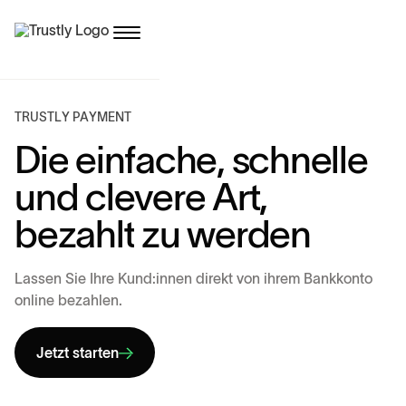
T
R
U
S
T
L
Y
P
A
Y
M
E
N
T
D
i
e
e
i
n
f
a
c
h
e
,
s
c
h
n
e
l
l
e
u
n
d
c
l
e
v
e
r
e
A
r
t
,
b
e
z
a
h
l
t
z
u
w
e
r
d
e
n
L
a
s
s
e
n
S
i
e
I
h
r
e
K
u
n
d
:
i
n
n
e
n
d
i
r
e
k
t
v
o
n
i
h
r
e
m
B
a
n
k
k
o
n
t
o
o
n
l
i
n
e
b
e
z
a
h
l
e
n
.
Jetzt starten