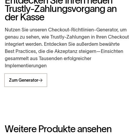
Entdecken Sie Ihren neuen
Trustly-Zahlungsvorgang an
der Kasse
Nutzen Sie unseren Checkout-Richtlinien-Generator, um
genau zu sehen, wie Trustly-Zahlungen in Ihren Checkout
integriert werden. Entdecken Sie außerdem bewährte
Best Practices, die die Akzeptanz steigern—Einsichten
gesammelt aus Tausenden erfolgreicher
Implementierungen
Zum Generator
Probieren Sie Trustly
Payment aus
W
e
i
t
e
r
e
P
r
o
d
u
k
t
e
a
n
s
e
h
e
n