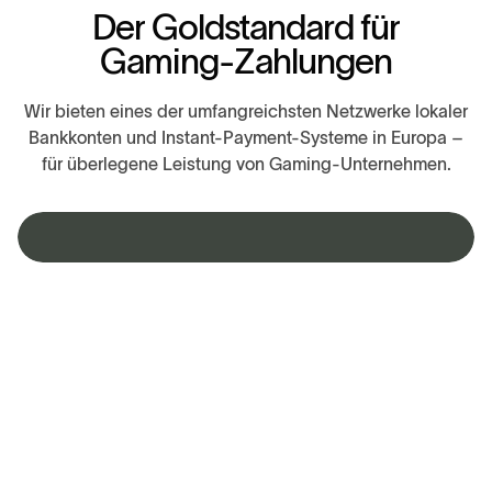
D
e
r
G
o
l
d
s
t
a
n
d
a
r
d
f
ü
r
G
a
m
i
n
g
-
Z
a
h
l
u
n
g
e
n
Wir bieten eines der umfangreichsten Netzwerke lokaler
Bankkonten und Instant-Payment-Systeme in Europa –
für überlegene Leistung von Gaming-Unternehmen.