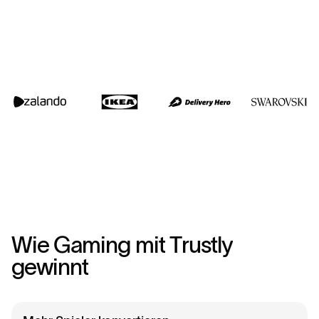
W
i
e
G
a
m
i
n
g
m
i
t
T
r
u
s
t
l
y
g
e
w
i
n
n
t