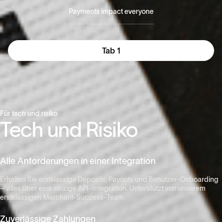
Payments impact everyone
Tab 1
Für tech und risiko
Tech und Risiko
Alle Anforderungen in einer Integration
Erhalten Sie erstklassige Deposits, Payouts und Benutzer-Onboarding
– alles über eine einzige API-Integration. Unterstützt von unserem
erstklassigen Merchant-Success-Team.​
Zuverlässige Zahlungen