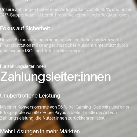
Unsere Zahlungen bieten eine Verfügbarkeit von 99,95 %, und unser
24/7-Supportteam ist bereit, Probleme schnell und effektiv zu lösen.​
Fokus auf Sicherheit
Nutzen Sie unseren unternehmensweiten Schutz als lizenzierte
Finanzinstitution mit strenger staatlicher Aufsicht, unterstützt durch
umfassende ISO- und TüV-Zertifizierungen.​
Für zahlungsleiter:innen
Zahlungsleiter:innen
Unübertroffene Leistung
Mit einer Konversionsrate von 96 % bei Gaming-Deposits und einer
Erfolgsquote von 99,7 % bei Payouts bietet Trustly die Art von
Zahlungsleistung, die Nutzer:innen zurückkehren lässt.​
Mehr Lösungen in mehr Märkten