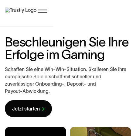
B
e
s
c
h
l
e
u
n
i
g
e
n
S
i
e
I
h
r
e
E
r
f
o
l
g
e
i
m
G
a
m
i
n
g
S
c
h
a
f
f
e
n
S
i
e
e
i
n
e
W
i
n
-
W
i
n
-
S
i
t
u
a
t
i
o
n
.
S
k
a
l
i
e
r
e
n
S
i
e
I
h
r
e
e
u
r
o
p
ä
i
s
c
h
e
S
p
i
e
l
e
r
s
c
h
a
f
t
m
i
t
s
c
h
n
e
l
l
e
r
u
n
d
z
u
v
e
r
l
ä
s
s
i
g
e
r
O
n
b
o
a
r
d
i
n
g
-
,
D
e
p
o
s
i
t
-
u
n
d
P
a
y
o
u
t
-
A
b
w
i
c
k
l
u
n
g
.
Jetzt starten