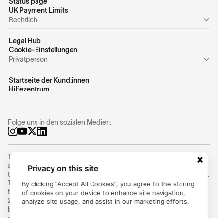
Status page
UK Payment Limits
Rechtlich
Legal Hub
Cookie-Einstellungen
Privatperson
Startseite der Kund:innen
Hilfezentrum
Folge uns in den sozialen Medien:
Trustly Group AB (corporate identity number
556754-8655
) is an
authorized Swedish payment institution under the supervision of
Privacy on this site
the Swedish Financial Supervisory Authority (Finansinspektionen).
Trustly Group AB conducts payment services in accordance with
By clicking “Accept All Cookies”, you agree to the storing
the Swedish Payment Services Act (2010:751) and Directive (EU)
of cookies on your device to enhance site navigation,
2015/2366 on payment services (PSD2) and can provide cross-
analyze site usage, and assist in our marketing efforts.
border payment services within the EU/EEA. Trustly UK Limited is