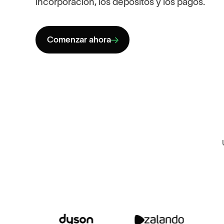
i
n
c
o
r
p
o
r
a
c
i
ó
n
,
l
o
s
d
e
p
ó
s
i
t
o
s
y
l
o
s
p
a
g
o
s
.
Comenzar ahora