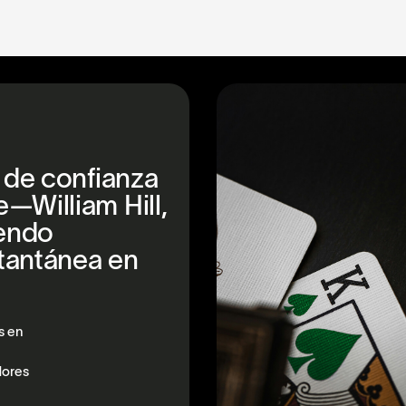
o de confianza
—William Hill,
iendo
tantánea en
s en
dores