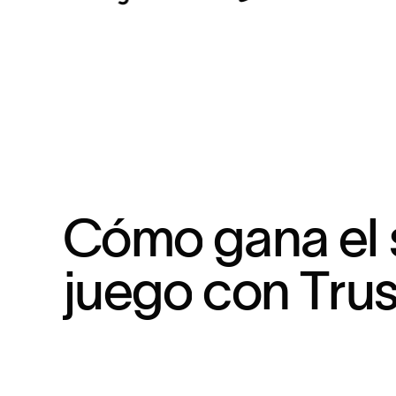
C
ó
m
o
g
a
n
a
e
l
j
u
e
g
o
c
o
n
T
r
u