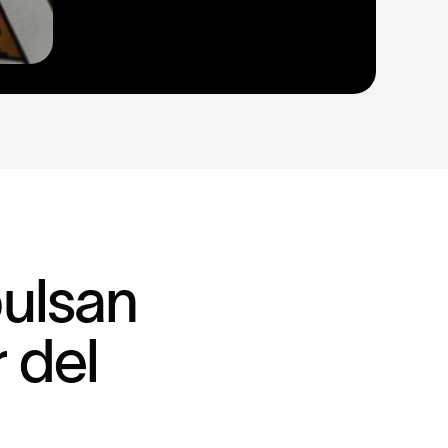
p
u
l
s
a
n
r
d
e
l