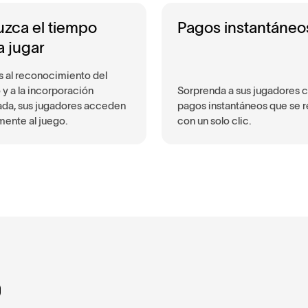
zca el tiempo
Pagos instantáneo
a jugar
s al reconocimiento del
 y a la incorporación
Sorprenda a sus jugadores 
ada, sus jugadores acceden
pagos instantáneos que se r
mente al juego.
con un solo clic.
o