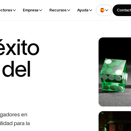
ctores
Empresa
Recursos
Ayuda
Contact
é
x
i
t
o
d
e
l
g
a
d
o
r
e
s
e
n
i
l
i
d
a
d
p
a
r
a
l
a