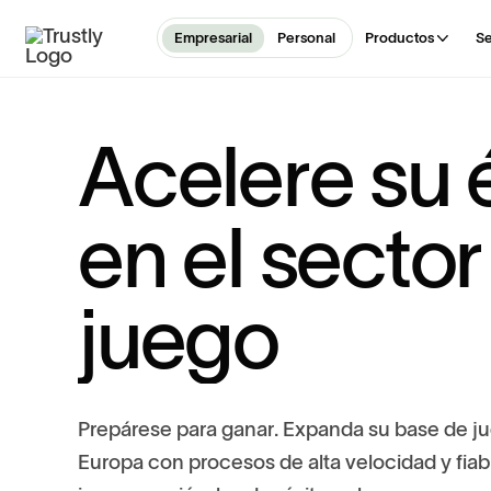
Empresarial
Personal
Productos
Se
A
c
e
l
e
r
e
s
u
e
n
e
l
s
e
c
t
o
r
j
u
e
g
o
P
r
e
p
á
r
e
s
e
p
a
r
a
g
a
n
a
r
.
E
x
p
a
n
d
a
s
u
b
a
s
e
d
e
j
u
E
u
r
o
p
a
c
o
n
p
r
o
c
e
s
o
s
d
e
a
l
t
a
v
e
l
o
c
i
d
a
d
y
f
i
a
b