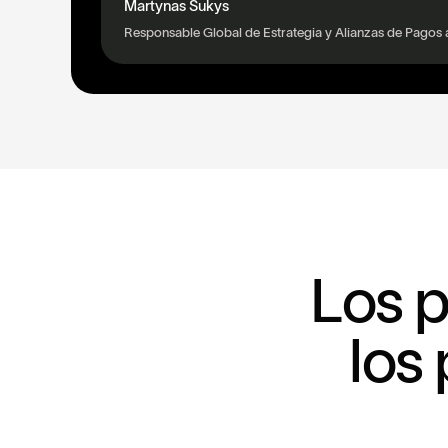
Martynas Sukys
Responsable Global de Estrategia y Alianzas de Pagos 
L
o
s
l
o
s