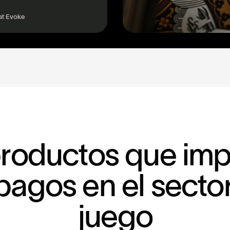
at Evoke
p
r
o
d
u
c
t
o
s
q
u
e
i
m
p
a
g
o
s
e
n
e
l
s
e
c
t
o
j
u
e
g
o