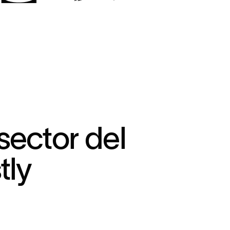
s
e
c
t
o
r
d
e
l
s
t
l
y