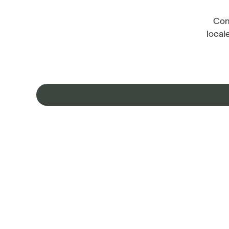
Con
local