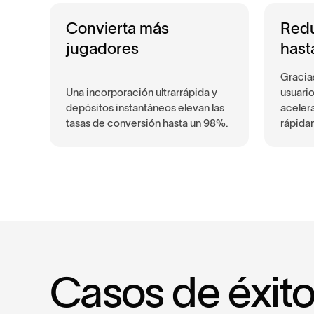
Convierta más
Redu
jugadores
hast
Gracia
Una incorporación ultrarrápida y
usuario
depósitos instantáneos elevan las
aceler
tasas de conversión hasta un 98%.
rápida
C
a
s
o
s
d
e
é
x
i
t