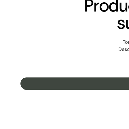
P
r
o
d
u
s
To
Desc