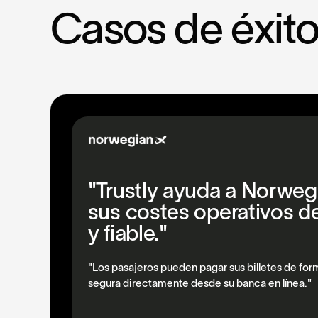
C
a
s
o
s
d
e
é
x
i
t
"Trustly ayuda a Norwegi
sus costes operativos d
y fiable."
"Los pasajeros pueden pagar sus billetes de for
segura directamente desde su banca en línea."