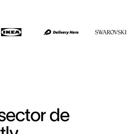
s
e
c
t
o
r
d
e
s
t
l
y