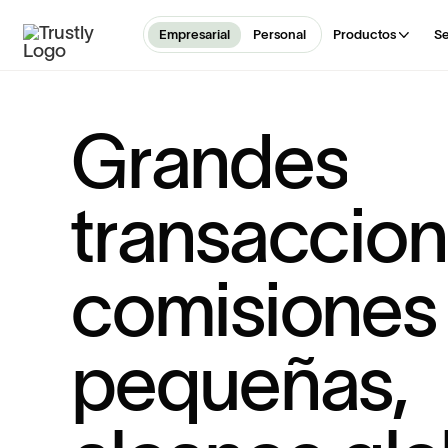
Empresarial
Personal
Productos
Se
G
r
a
n
d
e
s
t
r
a
n
s
a
c
c
i
o
n
c
o
m
i
s
i
o
n
e
s
p
e
q
u
e
ñ
a
s
,