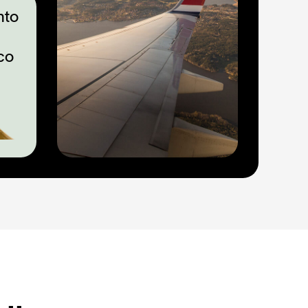
nto
co