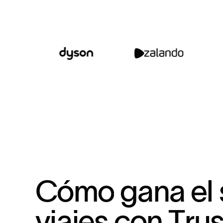
C
ó
m
o
g
a
n
a
e
l
v
i
a
j
e
s
c
o
n
T
r
u