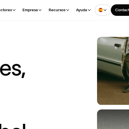
ctores
Empresa
Recursos
Ayuda
Contact
e
s
,