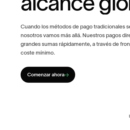
a
l
c
a
n
c
e
g
l
o
C
u
a
n
d
o
l
o
s
m
é
t
o
d
o
s
d
e
p
a
g
o
t
r
a
d
i
c
i
o
n
a
l
e
s
s
n
o
s
o
t
r
o
s
v
a
m
o
s
m
á
s
a
l
l
á
.
N
u
e
s
t
r
o
s
p
a
g
o
s
d
i
r
g
r
a
n
d
e
s
s
u
m
a
s
r
á
p
i
d
a
m
e
n
t
e
,
a
t
r
a
v
é
s
d
e
f
r
o
c
o
s
t
e
m
í
n
i
m
o
.
Comenzar ahora