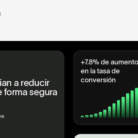
o
+7.8% de aument
en la tasa de
conversión
an a reducir
e forma segura
ma