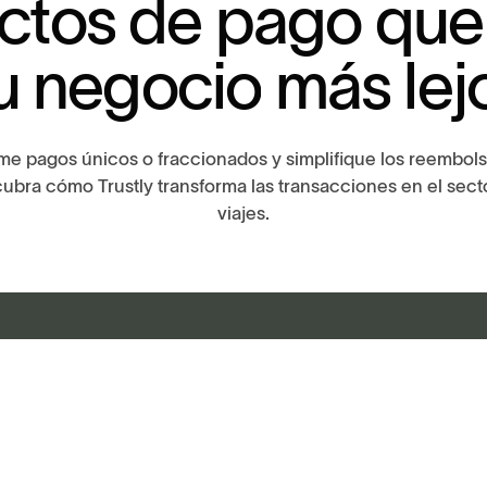
c
t
o
s
d
e
p
a
g
o
q
u
e
u
n
e
g
o
c
i
o
m
á
s
l
e
j
me pagos únicos o fraccionados y simplifique los reembols
ubra cómo Trustly transforma las transacciones en el sect
viajes.