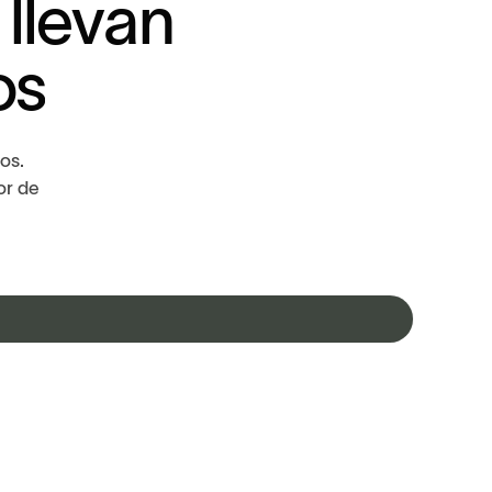
l
l
e
v
a
n
o
s
os.
or de