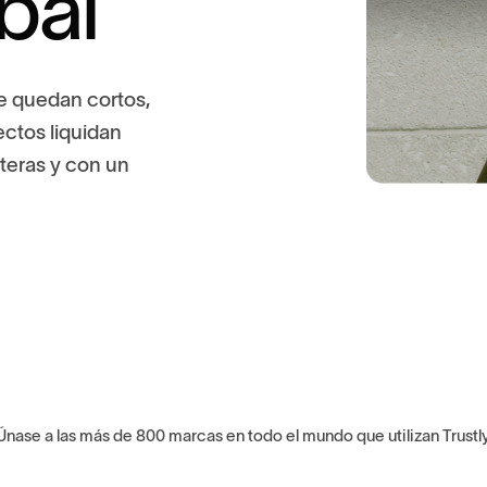
b
a
l
e
q
u
e
d
a
n
c
o
r
t
o
s
,
e
c
t
o
s
l
i
q
u
i
d
a
n
n
t
e
r
a
s
y
c
o
n
u
n
Únase a las más de 800 marcas en todo el mundo que utilizan Trustl