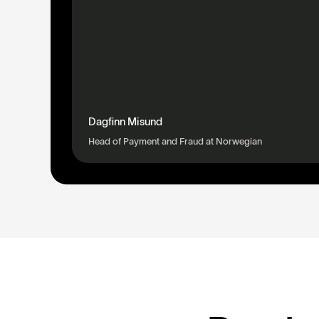
Dagfinn Misund
Head of Payment and Fraud at Norwegian