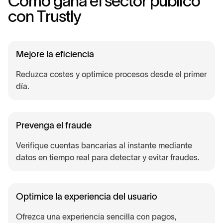
C
ó
m
o
g
a
n
a
e
l
s
e
c
t
o
r
p
ú
b
l
i
c
o
c
o
n
T
r
u
s
t
l
y
Mejore la eficiencia
Reduzca costes y optimice procesos desde el primer
día.
Prevenga el fraude
Verifique cuentas bancarias al instante mediante
datos en tiempo real para detectar y evitar fraudes.
Optimice la experiencia del usuario
Ofrezca una experiencia sencilla con pagos,