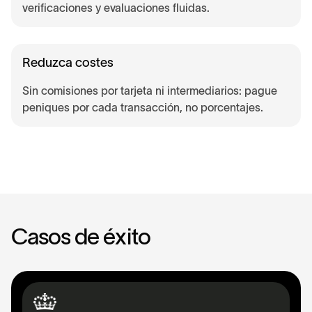
verificaciones y evaluaciones fluidas.
Reduzca costes
Sin comisiones por tarjeta ni intermediarios: pague
peniques por cada transacción, no porcentajes.
C
a
s
o
s
d
e
é
x
i
t
o