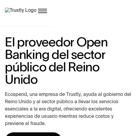
E
l
p
r
o
v
e
e
d
o
r
O
p
e
n
B
a
n
k
i
n
g
d
e
l
s
e
c
t
o
r
p
ú
b
l
i
c
o
d
e
l
R
e
i
n
o
U
n
i
d
o
E
c
o
s
p
e
n
d
,
u
n
a
e
m
p
r
e
s
a
d
e
T
r
u
s
t
l
y
,
a
y
u
d
a
a
l
g
o
b
i
e
r
n
o
d
e
l
R
e
i
n
o
U
n
i
d
o
y
a
l
s
e
c
t
o
r
p
ú
b
l
i
c
o
a
l
l
e
v
a
r
l
o
s
s
e
r
v
i
c
i
o
s
e
s
e
n
c
i
a
l
e
s
a
l
a
e
r
a
d
i
g
i
t
a
l
,
o
f
r
e
c
i
e
n
d
o
e
x
c
e
l
e
n
t
e
s
e
x
p
e
r
i
e
n
c
i
a
s
d
e
u
s
u
a
r
i
o
m
i
e
n
t
r
a
s
r
e
d
u
c
e
c
o
s
t
o
s
y
p
r
e
v
i
e
n
e
e
l
f
r
a
u
d
e
.