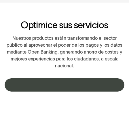
O
p
t
i
m
i
c
e
s
u
s
s
e
r
v
i
c
i
o
s
Nuestros productos están transformando el sector
público al aprovechar el poder de los pagos y los datos
mediante Open Banking, generando ahorro de costes y
mejores experiencias para los ciudadanos, a escala
nacional.