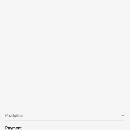
I
š
m
a
n
ū
s
,
p
a
p
r
a
s
t
e
s
n
i
i
r
d
u
k
a
r
t
g
r
e
i
t
e
s
n
i
m
o
k
ė
j
i
m
a
i
Produktai
Payment