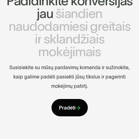
P
a
d
i
d
i
n
k
i
t
e
k
o
n
v
e
r
s
i
j
a
s
j
a
u
š
i
a
n
d
i
e
n
n
a
u
d
o
d
a
m
i
e
s
i
g
r
e
i
t
a
i
s
i
r
s
k
l
a
n
d
ž
i
a
i
s
m
o
k
ė
j
i
m
a
i
s
S
u
s
i
s
i
e
k
i
t
e
s
u
m
ū
s
ų
p
a
r
d
a
v
i
m
ų
k
o
m
a
n
d
a
i
r
s
u
ž
i
n
o
k
i
t
e
,
k
a
i
p
g
a
l
i
m
e
p
a
d
ė
t
i
p
a
s
i
e
k
t
i
j
ū
s
ų
t
i
k
s
l
u
s
i
r
p
a
g
e
r
i
n
t
i
m
o
k
ė
j
i
m
ų
p
a
t
i
r
t
į
.
Pradėti