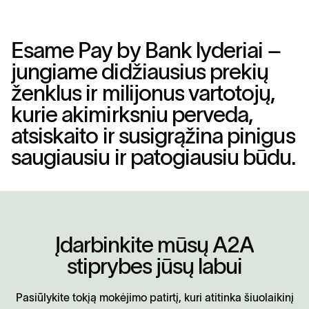
E
s
a
m
e
P
a
y
b
y
B
a
n
k
l
y
d
e
r
i
a
i
–
j
u
n
g
i
a
m
e
d
i
d
ž
i
a
u
s
i
u
s
p
r
e
k
i
ų
ž
e
n
k
l
u
s
i
r
m
i
l
i
j
o
n
u
s
v
a
r
t
o
t
o
j
ų
,
k
u
r
i
e
a
k
i
m
i
r
k
s
n
i
u
p
e
r
v
e
d
a
,
a
t
s
i
s
k
a
i
t
o
i
r
s
u
s
i
g
r
ą
ž
i
n
a
p
i
n
i
g
u
s
s
a
u
g
i
a
u
s
i
u
i
r
p
a
t
o
g
i
a
u
s
i
u
b
ū
d
u
.
Į
d
a
r
b
i
n
k
i
t
e
m
ū
s
ų
A
2
A
s
t
i
p
r
y
b
e
s
j
ū
s
ų
l
a
b
u
i
Pasiūlykite tokįą mokėjimo patirtį, kuri atitinka šiuolaikinį