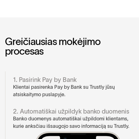
G
r
e
i
č
i
a
u
s
i
a
s
m
o
k
ė
j
i
m
o
p
r
o
c
e
s
a
s
1. Pasirink Pay by Bank
Klientai pasirenka Pay by Bank su Trustly jūsų
atsiskaitymo puslapyje.
2. Automatiškai užpildyk banko duomenis
Banko duomenys automatiškai užpildomi klientams,
kurie anksčiau išsaugojo savo informaciją su Trustly.