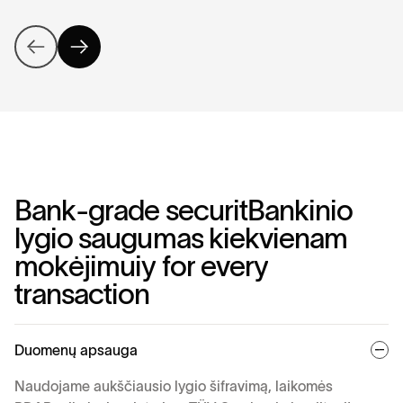
B
a
n
k
-
g
r
a
d
e
s
e
c
u
r
i
t
B
a
n
k
i
n
i
o
l
y
g
i
o
s
a
u
g
u
m
a
s
k
i
e
k
v
i
e
n
a
m
m
o
k
ė
j
i
m
u
i
y
f
o
r
e
v
e
r
y
t
r
a
n
s
a
c
t
i
o
n
Duomenų apsauga
Naudojame aukščiausio lygio šifravimą, laikomės