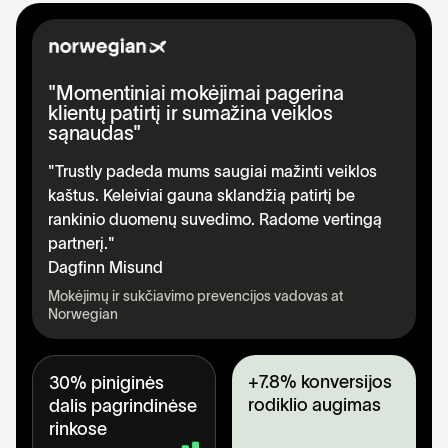
"Momentiniai mokėjimai pagerina
klientų patirtį ir sumažina veiklos
sąnaudas"
"Trustly padeda mums saugiai mažinti veiklos
kaštus. Keleiviai gauna sklandžią patirtį be
rankinio duomenų suvedimo. Radome vertingą
partnerį."
Dagfinn Misund
Mokėjimų ir sukčiavimo prevencijos vadovas at
Norwegian
+7.8% konversijos
30% piniginės
rodiklio augimas
dalis pagrindinėse
rinkose