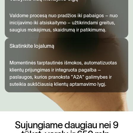
Valdome procesą nuo pradžios iki pabaigos – nuo
inicijavimo iki atsiskaitymo – užtikrindami greitus,
saugius mokėjimus, skaidrumą ir patikimumą.
Skatinkite lojalumą
Momentinės tarptautinės išmokos, automatizuotas
klientų prijungimas ir integruota pagalba –
paslaugos, kurios pranoksta "A2A" galimybes ir
suteikia aukščiausią klientų aptarnavimo lygį.
S
u
j
u
n
g
i
a
m
e
d
a
u
g
i
a
u
n
e
i
9