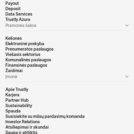
Payout
Deposit
Data Services
Trustly Azura
Pramonės šakos
Kelionės
Elektroninė prekyba
Prenumeratos paslaugos
Viešasis sektorius
Komunalinės paslaugos
Finansinės paslaugos
Žaidimai
Įmonė
Apie Trustly
Karjera
Partner Hub
Sustainability
Spauda
Susisiekite su mūsų pardavimų komanda
Investor Relations
Atsiliepimai ir skundai
Sauga ir atitiktis