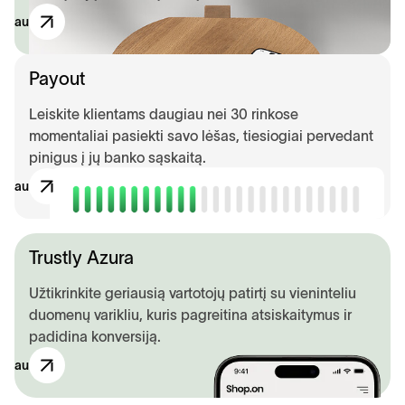
ugiau
Payout
Leiskite klientams daugiau nei 30 rinkose
momentaliai pasiekti savo lėšas, tiesiogiai pervedant
pinigus į jų banko sąskaitą.
ugiau
Trustly Azura
Užtikrinkite geriausią vartotojų patirtį su vieninteliu
duomenų varikliu, kuris pagreitina atsiskaitymus ir
padidina konversiją.
ugiau