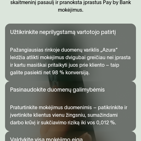
skaitmeninį pasaulį ir pranoksta įprastus Pay by Bank
mokėjimus.
Užtikrinkite neprilygstamą vartotojo patirtį
Pažangiausias rinkoje duomenų variklis „Azura“
leidžia atlikti mokėjimus dvigubai greičiau nei įprasta
ir kartu masiškai pritaikyti juos prie kliento – taip
galite pasiekti net 98 % konversiją.
Pasinaudokite duomenų galimybėmis
Praturtinkite mokėjimus duomenimis – patikrinkite ir
įvertinkite klientus vienu žingsniu, sumažindami
darbo krūvį ir sukčiavimo riziką iki vos 0,012 %.
Valdykite visą mokėjimo eigą