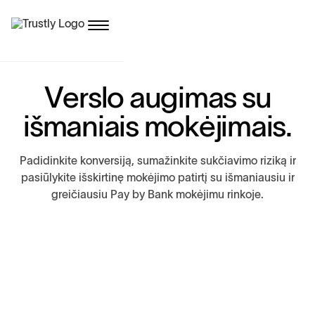
V
e
r
s
l
o
a
u
g
i
m
a
s
s
u
i
š
m
a
n
i
a
i
s
m
o
k
ė
j
i
m
a
i
s
.
P
a
d
i
d
i
n
k
i
t
e
k
o
n
v
e
r
s
i
j
ą
,
s
u
m
a
ž
i
n
k
i
t
e
s
u
k
č
i
a
v
i
m
o
r
i
z
i
k
ą
i
r
p
a
s
i
ū
l
y
k
i
t
e
i
š
s
k
i
r
t
i
n
ę
m
o
k
ė
j
i
m
o
p
a
t
i
r
t
į
s
u
i
š
m
a
n
i
a
u
s
i
u
i
r
g
r
e
i
č
i
a
u
s
i
u
P
a
y
b
y
B
a
n
k
m
o
k
ė
j
i
m
u
r
i
n
k
o
j
e
.