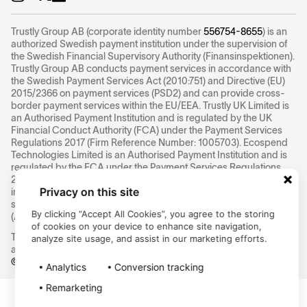
Trustly Group AB (corporate identity number
556754-8655
) is an
authorized Swedish payment institution under the supervision of
the Swedish Financial Supervisory Authority (Finansinspektionen).
Trustly Group AB conducts payment services in accordance with
the Swedish Payment Services Act (2010:751) and Directive (EU)
2015/2366 on payment services (PSD2) and can provide cross-
border payment services within the EU/EEA. Trustly UK Limited is
an Authorised Payment Institution and is regulated by the UK
Financial Conduct Authority (FCA) under the Payment Services
Regulations 2017 (Firm Reference Number: 1005703). Ecospend
Technologies Limited is an Authorised Payment Institution and is
regulated by the FCA under the Payment Services Regulations
2017 (Firm Reference Number: 829713). SlimPay SA is a payment
Privacy on this site
institution registered in Paris under number
518991336
under the
supervision of the Autorité de contrôle prudentiel et de résolution
By clicking “Accept All Cookies”, you agree to the storing
(ACPR)
of cookies on your device to enhance site navigation,
This is Trustly Group's global company website. Click here to
analyze site usage, and assist in our marketing efforts.
access our
Regulatory Information
©
2026
Trustly Group AB
Analytics
Conversion tracking
Remarketing