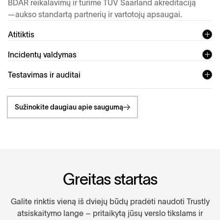
BDAR reikalavimų ir turime TÜV Saarland akreditaciją
—aukso standartą partnerių ir vartotojų apsaugai.
Atitiktis
Incidentų valdymas
Testavimas ir auditai
Sužinokite daugiau apie saugumą
G
r
e
i
t
a
s
s
t
a
r
t
a
s
Galite rinktis vieną iš dviejų būdų pradėti naudoti Trustly
atsiskaitymo lange – pritaikytą jūsų verslo tikslams ir