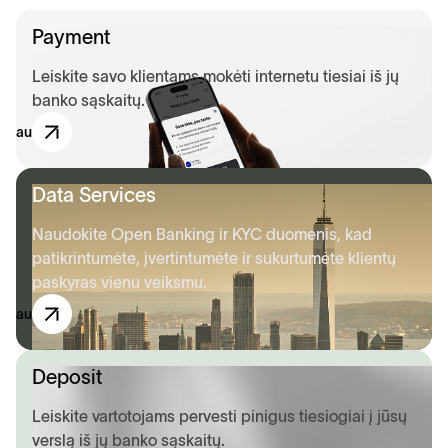
Payment
Leiskite savo klientams mokėti internetu tiesiai iš jų
banko sąskaitų.
ugiau
Data Services
Naudokite Open Banking ir KYC duomenis, kad
patikrintumėte, įvertintumėte ir sukurtumėte klientų
paskyras vienu veiksmu.
ugiau
Deposit
Leiskite vartotojams pervesti pinigus tiesiogiai į jūsų
verslą iš jų banko sąskaitų.