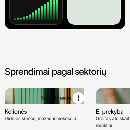
S
p
r
e
n
d
i
m
a
i
p
a
g
a
l
s
e
k
t
o
r
i
ų
Sužinoti daugiau
Kelionės
E. prekyba
Didelės sumos, mažesni mokesčiai
Greitas atsiskai
rodikliai