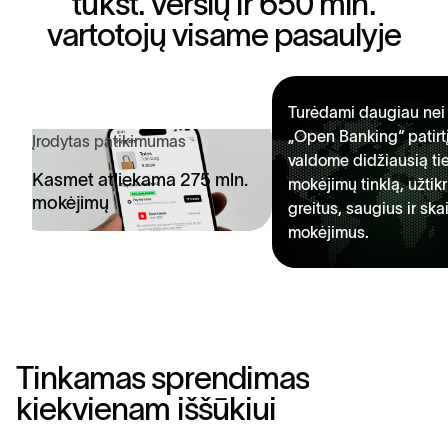
t
ū
k
s
t
.
v
e
r
s
l
ų
i
r
6
5
0
m
l
n
.
v
a
r
t
o
t
o
j
ų
v
i
s
a
m
e
p
a
s
a
u
l
y
j
e
Turėdami daugiau nei
„Open Banking“ patirt
Įrodytas patikimumas
valdome didžiausią ti
Kasmet atliekama 275 mln.
mokėjimų tinklą, užtikr
mokėjimų
greitus, saugius ir ska
mokėjimus.
T
i
n
k
a
m
a
s
s
p
r
e
n
d
i
m
a
s
k
i
e
k
v
i
e
n
a
m
i
š
š
ū
k
i
u
i