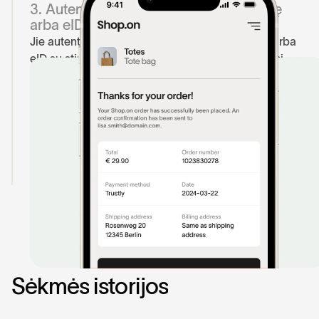
3. Autentifikacija per banko programėlę
arba eID
Jie autentifikuojasi per savo banko programėlę arba
eID su stipria kliento autentifikacija, sumažindami
sukčiavimo rizik neišeidami iš jūsų atsiskaitymo
puslapio.
4. Mokėjimo patvirtinimas
Jie užbaigia jūsų patvirtinimo puslapyje, atlikdami
mokėjimą dvigubai greičiau nei įprastai.
S
ė
k
m
ė
s
i
s
t
o
r
i
j
o
s