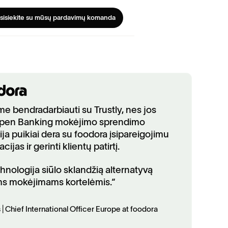
sisiekite su mūsų pardavimų komanda
me bendradarbiauti su Trustly, nes jos
pen Banking mokėjimo sprendimo
ja puikiai dera su foodora įsipareigojimu
cijas ir gerinti klientų patirtį.
chnologija siūlo sklandžią alternatyvą
ms mokėjimams kortelėmis.“
| Chief International Officer Europe at foodora