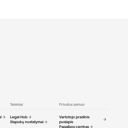
Teisiniai
Privatus asmuo
l
Legal Hub
Vartotojo pradinis
Slapukų nustatymai
puslapis
Pagalbos centras