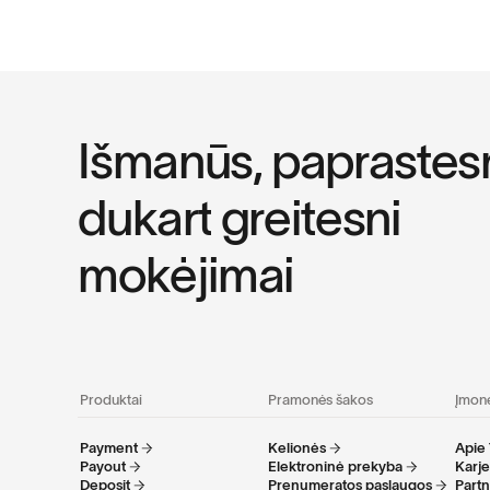
I
š
m
a
n
ū
s
,
p
a
p
r
a
s
t
e
s
d
u
k
a
r
t
g
r
e
i
t
e
s
n
i
m
o
k
ė
j
i
m
a
i
Produktai
Pramonės šakos
Įmon
Payment
Kelionės
Apie 
Payout
Elektroninė prekyba
Karje
Deposit
Prenumeratos paslaugos
Part