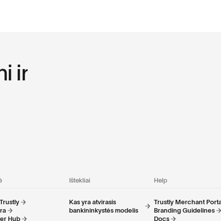
n
i
i
r
ė
Ištekliai
Help
Trustly
Kas yra atvirasis
Trustly Merchant Porta
ra
bankininkystės modelis
Branding Guidelines
ner Hub
Docs