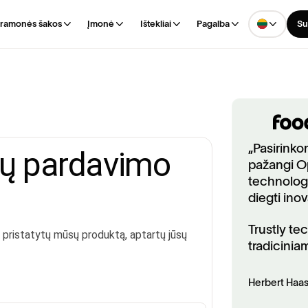
ramonės šakos
Įmonė
Ištekliai
Pagalba
Su
„Pasirinko
pažangi O
technologi
diegti inova
Trustly te
tradicinia
Herbert Haas 