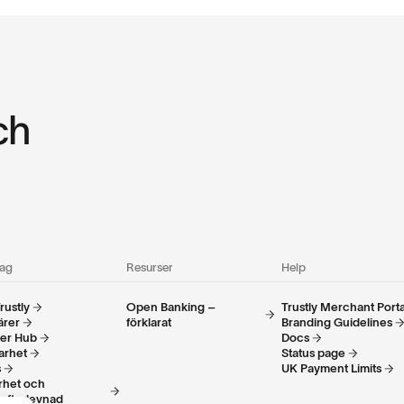
ch
tag
Resurser
Help
rustly
Open Banking –
Trustly Merchant Porta
ärer
förklarat
Branding Guidelines
ner Hub
Docs
arhet
Status page
s
UK Payment Limits
rhet och
lefterlevnad