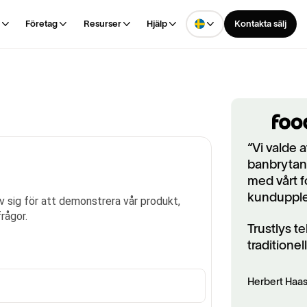
Företag
Resurser
Hjälp
Kontakta sälj
“Vi valde 
banbrytan
med vårt f
kundupple
Trustlys te
traditionel
Herbert Haas 