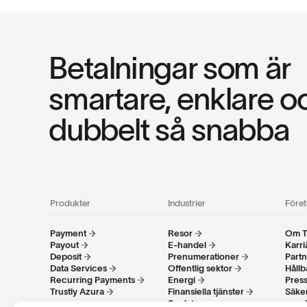
Betalningar som är
smartare, enklare o
dubbelt så snabba
Produkter
Industrier
Före
Payment
Resor
Om T
Payout
E-handel
Karri
Deposit
Prenumerationer
Part
Data Services
Offentlig sektor
Hållb
Recurring Payments
Energi
Pres
Trustly Azura
Finansiella tjänster
Säke
Spel
rege