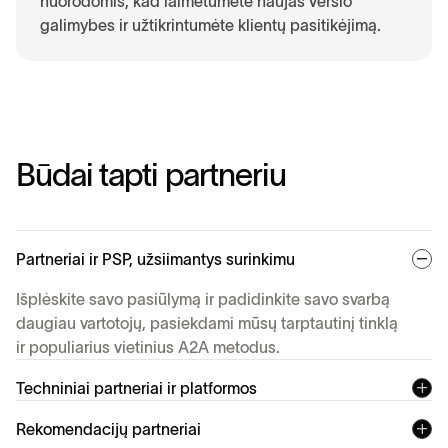
nuorodomis, kad laimėtumėte naujas verslo
galimybes ir užtikrintumėte klientų pasitikėjimą.
B
ū
d
a
i
t
a
p
t
i
p
a
r
t
n
e
r
i
u
Partneriai ir PSP, užsiimantys surinkimu
Išplėskite savo pasiūlymą ir padidinkite savo svarbą
daugiau vartotojų, pasiekdami mūsų tarptautinį tinklą
ir populiarius vietinius A2A metodus.
Techniniai partneriai ir platformos
Rekomendacijų partneriai