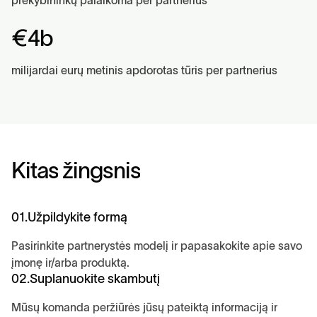
prekybininkų palaikoma per partnerius
€4b
milijardai eurų metinis apdorotas tūris per partnerius
K
i
t
a
s
ž
i
n
g
s
n
i
s
01.
Užpildykite formą
Pasirinkite partnerystės modelį ir papasakokite apie savo
įmonę ir/arba produktą.
02.
Suplanuokite skambutį
Mūsų komanda peržiūrės jūsų pateiktą informaciją ir