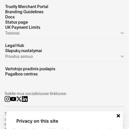
Trustly Merchant Portal
Branding Guidelines
Docs
Status page
UK Payment Limits
Teisiniai
Legal Hub
Slapukų nustatymai
Privatus asmuo
Vartotojo pradinis puslapis
Pagalbos centras
Sekite mus socialiniuose tinkluose:
Trustly Group AB (corporate identity number
556754-8655
) is an
authorized Swedish payment institution under the supervision of
Privacy on this site
the Swedish Financial Supervisory Authority (Finansinspektionen).