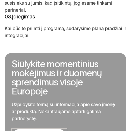
susisieks su jumis, kad įsitikintų, jog esame tinkami
partneriai.
03.
Įdiegimas
Kai būsite priimti į programą, sudarysime planą pradžiai ir
integracijai.
S
i
ū
l
y
k
i
t
e
m
o
m
e
n
t
i
n
i
u
s
m
o
k
ė
j
i
m
u
s
i
r
d
u
o
m
e
n
ų
s
p
r
e
n
d
i
m
u
s
v
i
s
o
j
e
E
u
r
o
p
o
j
e
Užpildykite formą su informacija apie savo įmonę
ar produktą. Nekantraujame aptarti galimą
partnerystę.