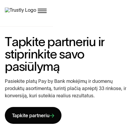
T
a
p
k
i
t
e
p
a
r
t
n
e
r
i
u
i
r
s
t
i
p
r
i
n
k
i
t
e
s
a
v
o
p
a
s
i
ū
l
y
m
ą
P
a
s
i
e
k
i
t
e
p
l
a
t
ų
P
a
y
b
y
B
a
n
k
m
o
k
ė
j
i
m
ų
i
r
d
u
o
m
e
n
ų
p
r
o
d
u
k
t
ų
a
s
o
r
t
i
m
e
n
t
ą
,
t
u
r
i
n
t
į
p
l
a
č
i
ą
a
p
r
ė
p
t
į
3
3
r
i
n
k
o
s
e
,
i
r
k
o
n
v
e
r
s
i
j
ą
,
k
u
r
i
s
u
t
e
i
k
i
a
r
e
a
l
i
u
s
r
e
z
u
l
t
a
t
u
s
.
Tapkite partneriu