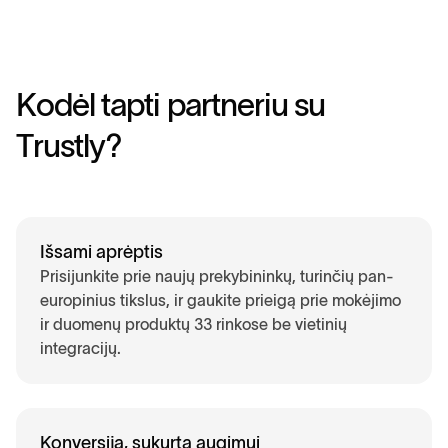
K
o
d
ė
l
t
a
p
t
i
p
a
r
t
n
e
r
i
u
s
u
T
r
u
s
t
l
y
?
Išsami aprėptis
Prisijunkite prie naujų prekybininkų, turinčių pan-
europinius tikslus, ir gaukite prieigą prie mokėjimo
ir duomenų produktų 33 rinkose be vietinių
integracijų.
Konversija, sukurta augimui