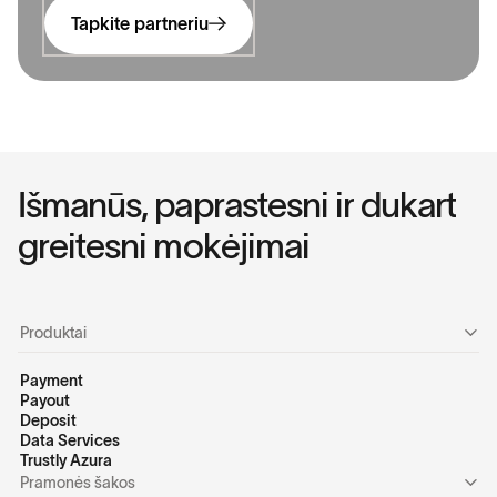
Tapkite partneriu
I
š
m
a
n
ū
s
,
p
a
p
r
a
s
t
e
s
n
i
i
r
d
u
k
a
r
t
g
r
e
i
t
e
s
n
i
m
o
k
ė
j
i
m
a
i
Produktai
Payment
Payout
Deposit
Data Services
Trustly Azura
Pramonės šakos