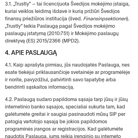
3.1. „Trustly“ – tai licencijuota Švedijos mokėjimo įstaiga,
kuriai veiklos leidimą išdavė ir kurią prižiūri Švedijos
finansų priežiūros institucija (šved.
Finansinpsektionen
).
„Trustly“ teikia Paslaugą pagal Švedijos mokėjimo
paslaugų įstatymą (2010:751) ir Mokėjimo paslaugų
direktyvą (ES) 2015/2366 (MPD2).
4. APIE PASLAUGĄ
4.1. Kaip aprašyta pirmiau, jūs naudojatės Paslauga, nes
esate tiekėjui priklausančioje svetainėje ar programėlėje
ir norite, pavyzdžiui, patvirtinti savo tapatybę arba
bendrinti sąskaitos informaciją.
4.2. Paslaugą sudaro papildoma sąsaja tarp jūsų ir jūsų
internetinio banko sąsajos, specialiai sukurta tam, kad
galėtumėte greitai ir saugiai pasinaudoti mūsų SIP per
patogią vartotojo sąsają be jokios papildomos
programinės įrangos ar registracijos. Kad galėtumėte
naudotis Paslauga, jums reikia įrenginio su interneto