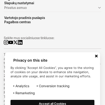
Slapukų nustatymai
Privatus asmuo
Vartotojo pradinis puslapis
Pagalbos centras
Sekite mus socialiniuose tinkluose:
Trustly Group AB (corporate identity number
556754-8655
) is an
authorized Swedish payment institution under the supervision of
Privacy on this site
the Swedish Financial Supervisory Authority (Finansinspektionen).
Trustly Group AB conducts payment services in accordance with
By clicking “Accept All Cookies”, you agree to the storing
the Swedish Payment Services Act (2010:751) and Directive (EU)
of cookies on your device to enhance site navigation,
2015/2366 on payment services (PSD2) and can provide cross-
analyze site usage, and assist in our marketing efforts.
border payment services within the EU/EEA. Trustly UK Limited is
an Authorised Payment Institution and is regulated by the UK
Analytics
Conversion tracking
Financial Conduct Authority (FCA) under the Payment Services
Regulations 2017 (Firm Reference Number: 1005703). Ecospend
Remarketing
Technologies Limited is an Authorised Payment Institution and is
regulated by the FCA under the Payment Services Regulations
Accept all Cookies