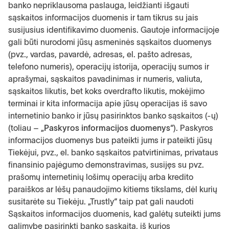
banko nepriklausoma paslauga, leidžianti išgauti
sąskaitos informacijos duomenis ir tam tikrus su jais
susijusius identifikavimo duomenis. Gautoje informacijoje
gali būti nurodomi jūsų asmeninės sąskaitos duomenys
(pvz., vardas, pavardė, adresas, el. pašto adresas,
telefono numeris), operacijų istorija, operacijų sumos ir
aprašymai, sąskaitos pavadinimas ir numeris, valiuta,
sąskaitos likutis, bet koks overdrafto likutis, mokėjimo
terminai ir kita informacija apie jūsų operacijas iš savo
internetinio banko ir jūsų pasirinktos banko sąskaitos (-ų)
(toliau – „
Paskyros informacijos duomenys
“). Paskyros
informacijos duomenys bus pateikti jums ir pateikti jūsų
Tiekėjui, pvz., el. banko sąskaitos patvirtinimas, privataus
finansinio pajėgumo demonstravimas, susijęs su pvz.
prašomų internetinių lošimų operacijų arba kredito
paraiškos ar lėšų panaudojimo kitiems tikslams, dėl kurių
susitarėte su Tiekėju. „Trustly“ taip pat gali naudoti
Sąskaitos informacijos duomenis, kad galėtų suteikti jums
galimybę pasirinkti banko sąskaitą, iš kurios