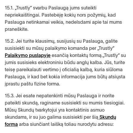
15.1. „Trustly“ svarbu Paslaugą jums suteikti
nepriekaištingai. Pastebėję kokių nors požymių, kad
Paslauga netinkamai veikia, nedelsdami apie tai mums
praneškite.
15.2. Jei turite klausimų, susijusių su Paslauga, galite
susisiekti su mūsų palaikymo komanda per „Trustly“
Palaikymo puslapyje
esančią kontaktų formą.„Trustly“ su
jumis susisieks elektroniniu būdu anglų kalba. Jūs, turite
teisę pareikalauti vertimo į oficialią kalbą, kuria siūloma
Paslauga, ir kad bet kokia informacija jums būtų atsiųsta
įprastu paštu fizine forma.
15.3. Jei esate nepatenkinti mūsų Paslauga ir norite
pateikti skundą, raginame susisiekti su mumis tiesiogiai.
Mūsų Skundų tvarkytojui yra kontaktinis asmuo
skundams, ir su juo galima susisiekti per šią
Skundų
formą
arba siunčiant laišką toliau nurodytu adresu: