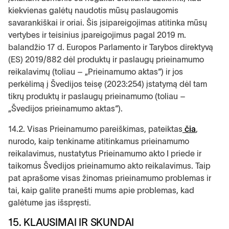
kiekvienas galėtų naudotis mūsų paslaugomis
savarankiškai ir oriai. Šis įsipareigojimas atitinka mūsų
vertybes ir teisinius įpareigojimus pagal 2019 m.
balandžio 17 d. Europos Parlamento ir Tarybos direktyvą
(ES) 2019/882 dėl produktų ir paslaugų prieinamumo
reikalavimų (toliau – „Prieinamumo aktas“) ir jos
perkėlimą į Švedijos teisę (2023:254) įstatymą dėl tam
tikrų produktų ir paslaugų prieinamumo (toliau –
„Švedijos prieinamumo aktas“).
14.2. Visas Prieinamumo pareiškimas, pateiktas
čia
,
nurodo, kaip tenkiname atitinkamus prieinamumo
reikalavimus, nustatytus Prieinamumo akto I priede ir
taikomus Švedijos prieinamumo akto reikalavimus. Taip
pat aprašome visas žinomas prieinamumo problemas ir
tai, kaip galite pranešti mums apie problemas, kad
galėtume jas išspręsti.
15. KLAUSIMAI IR SKUNDAI