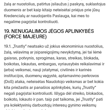
žalą ar nuostolius, patirtus įsilaužus į paskyrą, suklastojus
duomenis ar bet kaip kitaip neteisėtai priėjus prie jūsų
Kredencialų ar naudojantis Paslauga, kai mes to
negalime pagrįstai kontroliuoti.
19. NENUGALIMOS JĖGOS APLINKYBĖS
(FORCE MAJEURE)
19.1. „Trustly“ neatsako už jokius ekonominius nuostolius,
žalą, vėlavimą ar įsipareigojimų nevykdymą, jei tai lėmė
gaisras, potvynis, sprogimas, karas, streikas, blokada,
boikotas, lokautas, embargas, vyriausybės reikalavimai ir
(arba) veiksmai, nauji įstatymai, civilinės ir karinės
institucijos, duomenų vagystė, aptarnavimo perkrovos
(DoS) ataka, neteisėtas Naudotojo veiksmas ar bet kokia
kita priežastis ar panašios aplinkybės, kurių „Trustly“
negali pagrįstai kontroliuoti. Išlyga dėl streiko, blokados,
boikoto, lokauto ir pan. taip pat taikoma, jei „Trustly“ pati
yra kolektyvinių darbuotojų interesų gynimo veiksmų