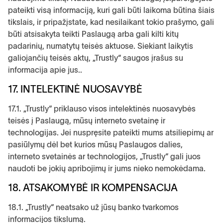
pateikti visą informaciją, kuri gali būti laikoma būtina šiais
tikslais, ir pripažįstate, kad nesilaikant tokio prašymo, gali
būti atsisakyta teikti Paslaugą arba gali kilti kitų
padarinių, numatytų teisės aktuose. Siekiant laikytis
galiojančių teisės aktų, „Trustly“ saugos įrašus su
informacija apie jus..
17. INTELEKTINĖ NUOSAVYBĖ
17.1. „Trustly“ priklauso visos intelektinės nuosavybės
teisės į Paslaugą, mūsų interneto svetainę ir
technologijas. Jei nuspręsite pateikti mums atsiliepimų ar
pasiūlymų dėl bet kurios mūsų Paslaugos dalies,
interneto svetainės ar technologijos, „Trustly“ gali juos
naudoti be jokių apribojimų ir jums nieko nemokėdama.
18. ATSAKOMYBĖ IR KOMPENSACIJA
18.1. „Trustly“ neatsako už jūsų banko tvarkomos
informacijos tikslumą.