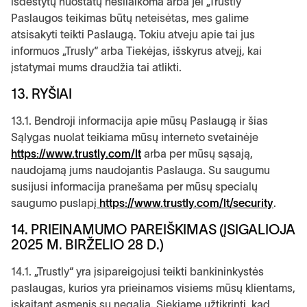
išdėstytų nuostatų nesilaikoma arba jei „Trustly“
Paslaugos teikimas būtų neteisėtas, mes galime
atsisakyti teikti Paslaugą. Tokiu atveju apie tai jus
informuos „Trusly“ arba Tiekėjas, išskyrus atvejį, kai
įstatymai mums draudžia tai atlikti.
13. RYŠIAI
13.1. Bendroji informacija apie mūsų Paslaugą ir šias
Sąlygas nuolat teikiama mūsų interneto svetainėje
https://www.trustly.com/lt
arba per mūsų sąsają,
naudojamą jums naudojantis Paslauga. Su saugumu
susijusi informacija pranešama per mūsų specialų
saugumo puslapį
https://www.trustly.com/lt/security
.
14. PRIEINAMUMO PAREIŠKIMAS (ĮSIGALIOJA
2025 M. BIRŽELIO 28 D.)
14.1. „Trustly“ yra įsipareigojusi teikti bankininkystės
paslaugas, kurios yra prieinamos visiems mūsų klientams,
įskaitant asmenis su negalia. Siekiame užtikrinti, kad