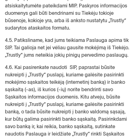
atsiskaitytumėte pateikdami MIP. Paskyros informacijos
duomenys gali būti bendrinami su Tiekėju tokioje
būsenoje, kokioje yra, arba iš anksto nustatytu „Trustly“
sudarytos ataskaitos formatu.
4.5. Patiksliname, kad jums teikiama Paslauga apima tik
SIP. Tai galioja net jei vėliau gausite mokėjimą iš Tiekėjo.
„Trustly“ jums neteikia jokių pinigų pervedimo paslaugų.
4.6. Kai pasirenkate naudoti SIP, paprastai būsite
nukreipti į „Trustly“ puslapį, kuriame galėsite pasirinkti
mokėjimo sąskaitos teikėją (internetinį banką) ir banko
sąskaitą (-as), iš kurios (-ių) norite bendrinti savo
Sąskaitos informacijos duomenis. Kitu atveju, būsite
nukreipti į „Trustly“ puslapį, kuriame galėsite pasirinkti
banką, o tada būsite nukreipti į banko valdomą sąsają,
kur būtų galima pasirinkti banko sąskaitą. Pasirinkdami
savo banką ir, kai reikia, banko sąskaitą, sutinkate
naudotis Paslauga ir leidžiate „Trustly“ rinkti Sąskaitos