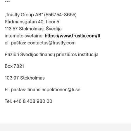
***
„Trustly Group AB“ (556754-8655)
Rådmansgatan 40, floor 5
113 57 Stokholmas, Švedija
interneto svetainė:
https://www.trustly.com/lt
el. paštas: contactus@trustly.com
Prižiūri Švedijos finansų priežiūros institucija
Box 7821
103 97 Stokholmas
El. paštas: finansinspektionen@fi.se
Tel. +46 8 408 980 00