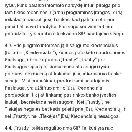
ryšiu, kuris palaiko interneto naršyklę ir turi prieigą prie
tam tikros techninės ir (arba) programinės įrangos, kurią
reikalauja naudoti jūsų bankas, kad galėtumėte jam
patvirtinti savo tapatybę. Paslauga yra vienkartinio
pobūdžio ir yra apribota kiekvieno SIP naudojimo atveju.
4.3. Prisijungimo informaciją ir saugumo kredencialus
(toliau – „
Kredencialai
“), kuriuos pateikėte naudodamiesi
Paslauga, rinks ir apdoros „Trustly“. „Trustly“ per
Paslaugos sąsają reikiamu momentu saugiu ryšiu
perduos informaciją atitinkamai jūsų internetinio banko
sąsajai. Visi pranešimai, perduodami naudojantis
Paslauga, yra užšifruojami, o jūsų Kredencialai
perduodami tik į atitinkamą pasirinkto banko įvesties
laukelį, bet niekada neišsaugomi. Nei „Trustly“, nei
Tiekėjas negalės bet kada prieiti prie jūsų Kredencialų, ir
nei „Trustly“, nei „Tiekėjas“ jūsų Kredencialų nesaugos.
4.4. „Trustly“ teikia reguliuojamą SIP. Tai kuri yra nuo