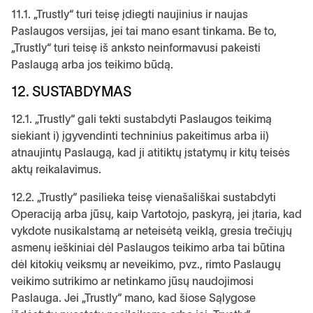
11.1. „Trustly“ turi teisę įdiegti naujinius ir naujas
Paslaugos versijas, jei tai mano esant tinkama. Be to,
„Trustly“ turi teisę iš anksto neinformavusi pakeisti
Paslaugą arba jos teikimo būdą.
12. SUSTABDYMAS
12.1. „Trustly“ gali tekti sustabdyti Paslaugos teikimą
siekiant i) įgyvendinti techninius pakeitimus arba ii)
atnaujintų Paslaugą, kad ji atitiktų įstatymų ir kitų teisės
aktų reikalavimus.
12.2. „Trustly“ pasilieka teisę vienašališkai sustabdyti
Operaciją arba jūsų, kaip Vartotojo, paskyrą, jei įtaria, kad
vykdote nusikalstamą ar neteisėtą veiklą, gresia trečiųjų
asmenų ieškiniai dėl Paslaugos teikimo arba tai būtina
dėl kitokių veiksmų ar neveikimo, pvz., rimto Paslaugų
veikimo sutrikimo ar netinkamo jūsų naudojimosi
Paslauga. Jei „Trustly“ mano, kad šiose Sąlygose