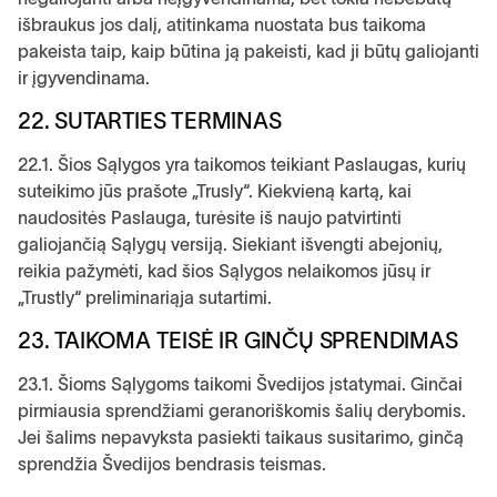
išbraukus jos dalį, atitinkama nuostata bus taikoma
pakeista taip, kaip būtina ją pakeisti, kad ji būtų galiojanti
ir įgyvendinama.
22. SUTARTIES TERMINAS
22.1. Šios Sąlygos yra taikomos teikiant Paslaugas, kurių
suteikimo jūs prašote „Trusly“. Kiekvieną kartą, kai
naudositės Paslauga, turėsite iš naujo patvirtinti
galiojančią Sąlygų versiją. Siekiant išvengti abejonių,
reikia pažymėti, kad šios Sąlygos nelaikomos jūsų ir
„Trustly“ preliminariąja sutartimi.
23. TAIKOMA TEISĖ IR GINČŲ SPRENDIMAS
23.1. Šioms Sąlygoms taikomi Švedijos įstatymai. Ginčai
pirmiausia sprendžiami geranoriškomis šalių derybomis.
Jei šalims nepavyksta pasiekti taikaus susitarimo, ginčą
sprendžia Švedijos bendrasis teismas.