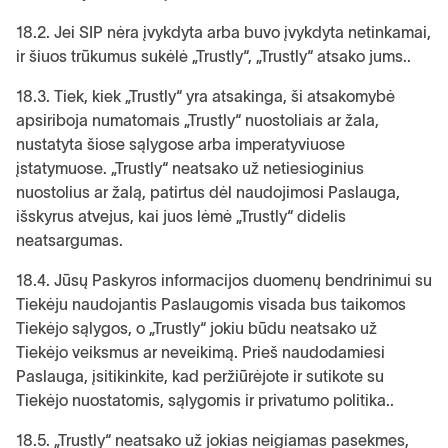
18.2. Jei SIP nėra įvykdyta arba buvo įvykdyta netinkamai,
ir šiuos trūkumus sukėlė „Trustly“, „Trustly“ atsako jums..
18.3. Tiek, kiek „Trustly“ yra atsakinga, ši atsakomybė
apsiriboja numatomais „Trustly“ nuostoliais ar žala,
nustatyta šiose sąlygose arba imperatyviuose
įstatymuose. „Trustly“ neatsako už netiesioginius
nuostolius ar žalą, patirtus dėl naudojimosi Paslauga,
išskyrus atvejus, kai juos lėmė „Trustly“ didelis
neatsargumas.
18.4. Jūsų Paskyros informacijos duomenų bendrinimui su
Tiekėju naudojantis Paslaugomis visada bus taikomos
Tiekėjo sąlygos, o „Trustly“ jokiu būdu neatsako už
Tiekėjo veiksmus ar neveikimą. Prieš naudodamiesi
Paslauga, įsitikinkite, kad peržiūrėjote ir sutikote su
Tiekėjo nuostatomis, sąlygomis ir privatumo politika..
18.5. „Trustly“ neatsako už jokias neigiamas pasekmes,