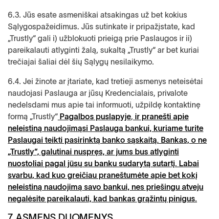
6.3. Jūs esate asmeniškai atsakingas už bet kokius
Sąlygospažeidimus. Jūs sutinkate ir pripažįstate, kad
„Trustly“ gali i) užblokuoti prieigą prie Paslaugos ir ii)
pareikalauti atlyginti žalą, sukaltą „Trustly“ ar bet kuriai
trečiajai šaliai dėl šių Sąlygų nesilaikymo.
6.4. Jei žinote ar įtariate, kad tretieji asmenys neteisėtai
naudojasi Paslauga ar jūsų Kredencialais, privalote
nedelsdami mus apie tai informuoti, užpildę kontaktinę
formą „Trustly“
Pagalbos puslapyje
,
ir pranešti apie
neleistiną naudojimąsi Paslauga bankui, kuriame turite
Paslaugai teikti pasirinktą banko sąskaitą. Bankas, o ne
„Trustly“, galutinai nuspręs, ar jums bus atlyginti
nuostoliai pagal jūsų su banku sudarytą sutartį. Labai
svarbu, kad kuo greičiau praneštumėte apie bet kokį
neleistiną naudojimą savo bankui, nes priešingu atveju
negalėsite pareikalauti, kad bankas grąžintų pinigus.
7. ASMENS DUOMENYS