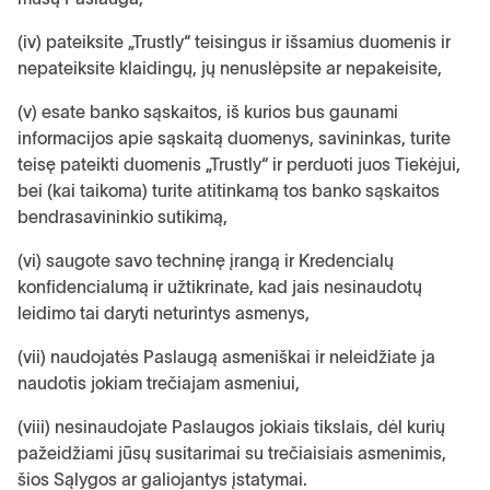
(iv) pateiksite „Trustly“ teisingus ir išsamius duomenis ir
nepateiksite klaidingų, jų nenuslėpsite ar nepakeisite,
(v) esate banko sąskaitos, iš kurios bus gaunami
informacijos apie sąskaitą duomenys, savininkas, turite
teisę pateikti duomenis „Trustly“ ir perduoti juos Tiekėjui,
bei (kai taikoma) turite atitinkamą tos banko sąskaitos
bendrasavininkio sutikimą,
(vi) saugote savo techninę įrangą ir Kredencialų
konfidencialumą ir užtikrinate, kad jais nesinaudotų
leidimo tai daryti neturintys asmenys,
(vii) naudojatės Paslaugą asmeniškai ir neleidžiate ja
naudotis jokiam trečiajam asmeniui,
(viii) nesinaudojate Paslaugos jokiais tikslais, dėl kurių
pažeidžiami jūsų susitarimai su trečiaisiais asmenimis,
šios Sąlygos ar galiojantys įstatymai.