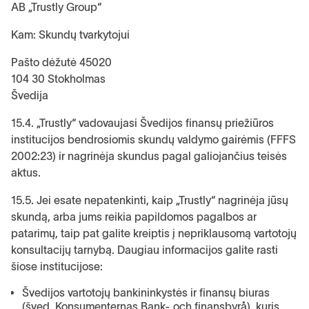
AB „Trustly Group“
Kam: Skundų tvarkytojui
Pašto dėžutė 45020
104 30 Stokholmas
Švedija
15.4. „Trustly“ vadovaujasi Švedijos finansų priežiūros
institucijos bendrosiomis skundų valdymo gairėmis (FFFS
2002:23) ir nagrinėja skundus pagal galiojančius teisės
aktus.
15.5. Jei esate nepatenkinti, kaip „Trustly“ nagrinėja jūsų
skundą, arba jums reikia papildomos pagalbos ar
patarimų, taip pat galite kreiptis į nepriklausomą vartotojų
konsultacijų tarnybą. Daugiau informacijos galite rasti
šiose institucijose:
Švedijos vartotojų bankininkystės ir finansų biuras
(šved. Konsumenternas Bank- och finansbyrå), kuris