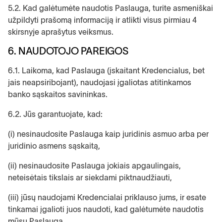
5.2. Kad galėtumėte naudotis Paslauga, turite asmeniškai
užpildyti prašomą informaciją ir atlikti visus pirmiau 4
skirsnyje aprašytus veiksmus.
6. NAUDOTOJO PAREIGOS
6.1. Laikoma, kad Paslauga (įskaitant Kredencialus, bet
jais neapsiribojant), naudojasi įgaliotas atitinkamos
banko sąskaitos savininkas.
6.2. Jūs garantuojate, kad:
(i) nesinaudosite Paslauga kaip juridinis asmuo arba per
juridinio asmens sąskaitą,
(ii) nesinaudosite Paslauga jokiais apgaulingais,
neteisėtais tikslais ar siekdami piktnaudžiauti,
(iii) jūsų naudojami Kredencialai priklauso jums, ir esate
tinkamai įgalioti juos naudoti, kad galėtumėte naudotis
mūsų Paslauga,