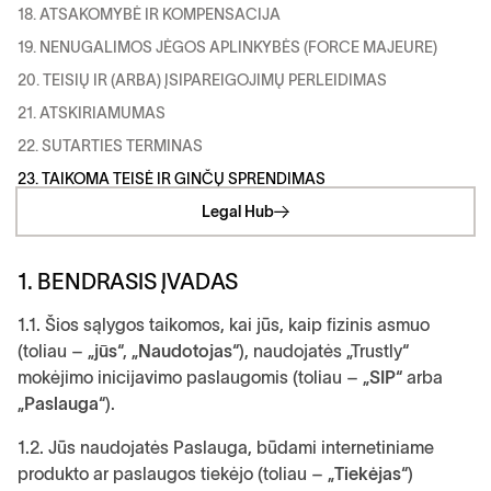
18. ATSAKOMYBĖ IR KOMPENSACIJA
19. NENUGALIMOS JĖGOS APLINKYBĖS (FORCE MAJEURE)
20. TEISIŲ IR (ARBA) ĮSIPAREIGOJIMŲ PERLEIDIMAS
21. ATSKIRIAMUMAS
22. SUTARTIES TERMINAS
23. TAIKOMA TEISĖ IR GINČŲ SPRENDIMAS
Legal Hub
1. BENDRASIS ĮVADAS
1.1. Šios sąlygos taikomos, kai jūs, kaip fizinis asmuo
(toliau – „
jūs
“, „
Naudotojas
“), naudojatės „Trustly“
mokėjimo inicijavimo paslaugomis (toliau – „
SIP
“ arba
„
Paslauga
“).
1.2. Jūs naudojatės Paslauga, būdami internetiniame
produkto ar paslaugos tiekėjo (toliau – „
Tiekėjas
“)