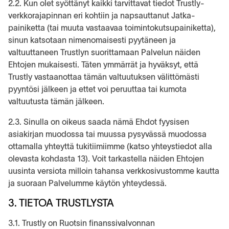
2.2. Kun olet syöttänyt kaikki tarvittavat tiedot Trustly-
verkkorajapinnan eri kohtiin ja napsauttanut Jatka-
painiketta (tai muuta vastaavaa toimintokutsupainiketta),
sinun katsotaan nimenomaisesti pyytäneen ja
valtuuttaneen Trustlyn suorittamaan Palvelun näiden
Ehtojen mukaisesti. Täten ymmärrät ja hyväksyt, että
Trustly vastaanottaa tämän valtuutuksen välittömästi
pyyntösi jälkeen ja ettet voi peruuttaa tai kumota
valtuutusta tämän jälkeen.
2.3. Sinulla on oikeus saada nämä Ehdot fyysisen
asiakirjan muodossa tai muussa pysyvässä muodossa
ottamalla yhteyttä tukitiimiimme (katso yhteystiedot alla
olevasta kohdasta 13). Voit tarkastella näiden Ehtojen
uusinta versiota milloin tahansa verkkosivustomme kautta
ja suoraan Palvelumme käytön yhteydessä.
3. TIETOA TRUSTLYSTA
3.1. Trustly on Ruotsin finanssivalvonnan