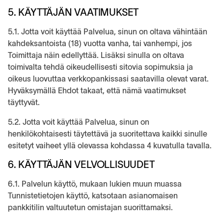
5. KÄYTTÄJÄN VAATIMUKSET
5.1. Jotta voit käyttää Palvelua, sinun on oltava vähintään
kahdeksantoista (18) vuotta vanha, tai vanhempi, jos
Toimittaja näin edellyttää. Lisäksi sinulla on oltava
toimivalta tehdä oikeudellisesti sitovia sopimuksia ja
oikeus luovuttaa verkkopankissasi saatavilla olevat varat.
Hyväksymällä Ehdot takaat, että nämä vaatimukset
täyttyvät.
5.2. Jotta voit käyttää Palvelua, sinun on
henkilökohtaisesti täytettävä ja suoritettava kaikki sinulle
esitetyt vaiheet yllä olevassa kohdassa 4 kuvatulla tavalla.
6. KÄYTTÄJÄN VELVOLLISUUDET
6.1. Palvelun käyttö, mukaan lukien muun muassa
Tunnistetietojen käyttö, katsotaan asianomaisen
pankkitilin valtuutetun omistajan suorittamaksi.