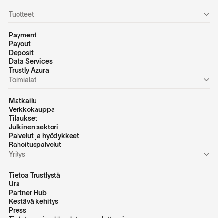
Tuotteet
Payment
Payout
Deposit
Data Services
Trustly Azura
Toimialat
Matkailu
Verkkokauppa
Tilaukset
Julkinen sektori
Palvelut ja hyödykkeet
Rahoituspalvelut
Yritys
Tietoa Trustlystä
Ura
Partner Hub
Kestävä kehitys
Press