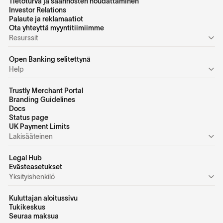
Tietoturva ja säännösten noudattaminen
Investor Relations
Palaute ja reklamaatiot
Ota yhteyttä myyntitiimiimme
Resurssit
Open Banking selitettynä
Help
Trustly Merchant Portal
Branding Guidelines
Docs
Status page
UK Payment Limits
Lakisääteinen
Legal Hub
Evästeasetukset
Yksityishenkilö
Kuluttajan aloitussivu
Tukikeskus
Seuraa maksua