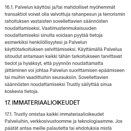
16.1. Palvelun käyttösi ja/tai mahdolliset myöhemmät
transaktiot voivat olla valvottuja rahanpesun ja terrorismin
rahoituksen vastaisten sovellettavien säännösten
noudattamiseksi. Vaatimustenmukaisuuden
noudattamiseksi sinulta voidaan pyytää tietoja
esimerkiksi henkilöllisyytesi ja Palvelun
käyttötarkoituksen selvittämiseksi. Käyttämällä Palvelua
sitoudut antamaan kaikki tähän tarkoitukseen tarvittavat
tiedot ja hyväksyt, että pyynnön noudattamatta
jättäminen voi johtaa Palvelun suorittamisen epäämiseen
tai muihin vaadittuihin seurauksiin. Sovellettavien
säännösten noudattamiseksi Trustly säilyttää sinua
koskevia tietoja.
17. IMMATERIAALIOIKEUDET
17.1. Trustly omistaa kaikki immateriaalioikeudet
Palveluihin, verkkosivustoomme ja teknologiaamme. Jos
päätät antaa meille palautetta tai ehdotuksia mistä