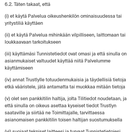
6.2. Täten takaat, että
(i) et käytä Palvelua oikeushenkilön ominaisuudessa tai
yritystiliä käyttäen
(ii) et käytä Palvelua mihinkään vilpilliseen, laittomaan tai
loukkaavaan tarkoitukseen
(iii) käyttämäsi Tunnistetiedot ovat omasi ja että sinulla on
asianmukaiset valtuudet käyttää niitä Palvelumme
käyttämiseen
(iv) annat Trustlylle totuudenmukaisia ja täydellisiä tietoja
etkä vääristele, jätä antamatta tai muokkaa mitään tietoja
(v) olet sen pankkitilin haltija, jolta Tilitiedot noudetaan, ja
että sinulla on oikeus asettaa kyseiset tiedot Trustlyn
saataville ja siirtää ne Toimittajalle, tarvittaessa
asianomaisen pankkitilin toisen haltijan suostumuksella
(vi) suojaat tekniset laitteesi ja turvaat Tunnistetietojesi