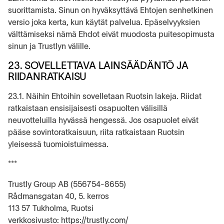
suorittamista. Sinun on hyväksyttävä Ehtojen senhetkinen
versio joka kerta, kun käytät palvelua. Epäselvyyksien
välttämiseksi nämä Ehdot eivät muodosta puitesopimusta
sinun ja Trustlyn välille.
23. SOVELLETTAVA LAINSÄÄDÄNTÖ JA
RIIDANRATKAISU
23.1. Näihin Ehtoihin sovelletaan Ruotsin lakeja. Riidat
ratkaistaan ensisijaisesti osapuolten välisillä
neuvotteluilla hyvässä hengessä. Jos osapuolet eivät
pääse sovintoratkaisuun, riita ratkaistaan Ruotsin
yleisessä tuomioistuimessa.
***
Trustly Group AB (556754-8655)
Rådmansgatan 40, 5. kerros
113 57 Tukholma, Ruotsi
verkkosivusto: https://trustly.com/