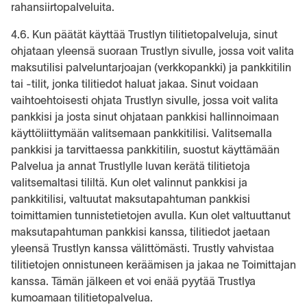
rahansiirtopalveluita.
4.6. Kun päätät käyttää Trustlyn tilitietopalveluja, sinut
ohjataan yleensä suoraan Trustlyn sivulle, jossa voit valita
maksutilisi palveluntarjoajan (verkkopankki) ja pankkitilin
tai -tilit, jonka tilitiedot haluat jakaa. Sinut voidaan
vaihtoehtoisesti ohjata Trustlyn sivulle, jossa voit valita
pankkisi ja josta sinut ohjataan pankkisi hallinnoimaan
käyttöliittymään valitsemaan pankkitilisi. Valitsemalla
pankkisi ja tarvittaessa pankkitilin, suostut käyttämään
Palvelua ja annat Trustlylle luvan kerätä tilitietoja
valitsemaltasi tililtä. Kun olet valinnut pankkisi ja
pankkitilisi, valtuutat maksutapahtuman pankkisi
toimittamien tunnistetietojen avulla. Kun olet valtuuttanut
maksutapahtuman pankkisi kanssa, tilitiedot jaetaan
yleensä Trustlyn kanssa välittömästi. Trustly vahvistaa
tilitietojen onnistuneen keräämisen ja jakaa ne Toimittajan
kanssa. Tämän jälkeen et voi enää pyytää Trustlya
kumoamaan tilitietopalvelua.