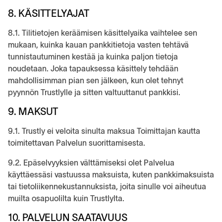
8. KÄSITTELYAJAT
8.1. Tilitietojen keräämisen käsittelyaika vaihtelee sen
mukaan, kuinka kauan pankkitietoja vasten tehtävä
tunnistautuminen kestää ja kuinka paljon tietoja
noudetaan. Joka tapauksessa käsittely tehdään
mahdollisimman pian sen jälkeen, kun olet tehnyt
pyynnön Trustlylle ja sitten valtuuttanut pankkisi.
9. MAKSUT
9.1. Trustly ei veloita sinulta maksua Toimittajan kautta
toimitettavan Palvelun suorittamisesta.
9.2. Epäselvyyksien välttämiseksi olet Palvelua
käyttäessäsi vastuussa maksuista, kuten pankkimaksuista
tai tietoliikennekustannuksista, joita sinulle voi aiheutua
muilta osapuolilta kuin Trustlylta.
10. PALVELUN SAATAVUUS