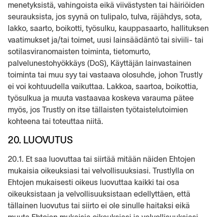
menetyksistä, vahingoista eikä viivästysten tai häiriöiden
seurauksista, jos syynä on tulipalo, tulva, räjähdys, sota,
lakko, saarto, boikotti, työsulku, kauppasaarto, hallituksen
vaatimukset ja/tai toimet, uusi lainsäädäntö tai siviili- tai
sotilasviranomaisten toiminta, tietomurto,
palvelunestohyökkäys (DoS), Käyttäjän lainvastainen
toiminta tai muu syy tai vastaava olosuhde, johon Trustly
ei voi kohtuudella vaikuttaa. Lakkoa, saartoa, boikottia,
työsulkua ja muuta vastaavaa koskeva varauma pätee
myös, jos Trustly on itse tällaisten työtaistelutoimien
kohteena tai toteuttaa niitä.
20. LUOVUTUS
20.1. Et saa luovuttaa tai siirtää mitään näiden Ehtojen
mukaisia oikeuksiasi tai velvollisuuksiasi. Trustlylla on
Ehtojen mukaisesti oikeus luovuttaa kaikki tai osa
oikeuksistaan ja velvollisuuksistaan edellyttäen, että
tällainen luovutus tai siirto ei ole sinulle haitaksi eikä