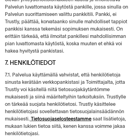
Palvelun luvattomasta käytöstä pankille, jossa sinulla on
Palvelun suorittamiseen valittu pankkitili. Pankki, ei
Trustly, päättää, korvataanko sinulle mahdolliset tappiot
pankkisi kanssa tekemäsi sopimuksen mukaisesti. On
erittäin tärkeää, että ilmoitat pankillesi mahdollisimman
pian luvattomasta käytöstä, koska muuten et ehkä voi
hakea hyvitystä pankistasi.
7. HENKILÖTIEDOT
7.1. Palvelua käyttämällä vahvistat, että henkilötietoja
sinusta kerätään verkkopankistasi ja Toimittajalta, jotta
Trustly voi käsitellä niitä tietosuojakäytäntömme
mukaisesti ja siinä määriteltyihin tarkoituksiin. Trustlylle
on tärkeää suojata henkilötietosi. Trustly käsittelee
henkilötietojasi sovellettavan tietosuojalainsäädännön
mukaisesti.
Tietosuojaselosteestamme
saat lisätietoja,
mukaan lukien tietoa siitä, kenen kanssa voimme jakaa
henkilötietojasi.