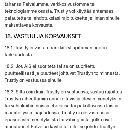
tahansa Palvelumme, verkkosivustomme tai
teknologiamme osasta, Trustly voi käyttää antamaasi
palautetta tai ehdotuksiasi rajoituksetta ja ilman sinulle
maksettavaa korvausta.
18. VASTUU JA KORVAUKSET
18.1. Trustly ei vastaa pankkisi ylläpitämän tiedon
tarkkuudesta.
18.2. Jos AIS ei suoriteta tai se on suoritettu
puutteellisesti ja puutteet johtuvat Trustlyn toiminnasta,
Trustly on vastuussa sinulle.
18.3. Siltä osin kuin Trustly on vastuussa, vastuu rajoittuu
Trustlyn aiheuttamiin ennakoitavissa oleviin menetyksiin
tai vahinkoihin näissä ehdoissa tai pakottavassa laissa
määritellyssä laajuudessa. Trustly ei ole vastuussa
epäsuorista menetyksistä tai vahingoista, jotka ovat
aiheutuneet Palvelun käytöstä, ellei se johdu Trustlyn