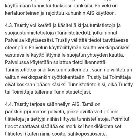
käyttämään tunnistautuaksesi pankkiisi. Palvelu on
kertaluonteinen ja rajoittuu kuhunkin AIS käyttöön.
4.3. Trustly voi kerätä ja käsitellä kirjautumistietoja ja
suojaustunnistetietoja (
Tunnistetiedot
), jotka annat
Palvelua käyttäessäsi. Trustly välittää tiedot tarvittaessa
eteenpäin Palvelun käyttöliittymän kautta verkkopankkisi
vastaavalle käyttöliittymälle suojatun yhteyden kautta.
Palvelussa käytetään salattua tietoliikennettä.
Tunnistetietojasi ei koskaan tallenneta, vaan ne välitetään
valitun verkkopankin syöttökenttään. Trustly tai Toimittaja
eivät koskaan pääse käsiksi Tunnistetietoihisi, eikä Trustly
tai Toimittaja tallenna Tunnistetietojasi.
4.4. Trustly tarjoaa säännellyn AIS. Tämä on
pankkiriippumaton palvelu, jonka avulla voit poimia
tilitietoja ja tiettyjä niihin liittyviä tunnistetietoja. Poimitut
tiedot saattavat sisältää esimerkiksi henkilökohtaiset
tilitietosi (kuten nimi, osoite, sähköpostiosoite,