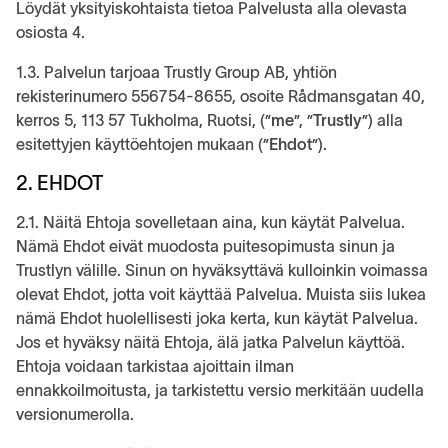
Löydät yksityiskohtaista tietoa Palvelusta alla olevasta
osiosta 4.
1.3. Palvelun tarjoaa Trustly Group AB, yhtiön
rekisterinumero 556754-8655, osoite Rådmansgatan 40,
kerros 5, 113 57 Tukholma, Ruotsi, (”
me
”, ”
Trustly
”) alla
esitettyjen käyttöehtojen mukaan (”
Ehdot
”).
2. EHDOT
2.1. Näitä Ehtoja sovelletaan aina, kun käytät Palvelua.
Nämä Ehdot eivät muodosta puitesopimusta sinun ja
Trustlyn välille. Sinun on hyväksyttävä kulloinkin voimassa
olevat Ehdot, jotta voit käyttää Palvelua. Muista siis lukea
nämä Ehdot huolellisesti joka kerta, kun käytät Palvelua.
Jos et hyväksy näitä Ehtoja, älä jatka Palvelun käyttöä.
Ehtoja voidaan tarkistaa ajoittain ilman
ennakkoilmoitusta, ja tarkistettu versio merkitään uudella
versionumerolla.