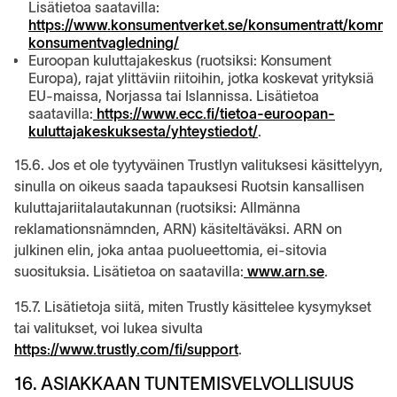
Lisätietoa saatavilla:
https://www.konsumentverket.se/konsumentratt/kommu
konsumentvagledning/
Euroopan kuluttajakeskus (ruotsiksi: Konsument
Europa), rajat ylittäviin riitoihin, jotka koskevat yrityksiä
EU-maissa, Norjassa tai Islannissa. Lisätietoa
saatavilla:
https://www.ecc.fi/tietoa-euroopan-
kuluttajakeskuksesta/yhteystiedot/
.
15.6. Jos et ole tyytyväinen Trustlyn valituksesi käsittelyyn,
sinulla on oikeus saada tapauksesi Ruotsin kansallisen
kuluttajariitalautakunnan (ruotsiksi: Allmänna
reklamationsnämnden, ARN) käsiteltäväksi. ARN on
julkinen elin, joka antaa puolueettomia, ei-sitovia
suosituksia. Lisätietoa on saatavilla:
www.arn.se
.
15.7. Lisätietoja siitä, miten Trustly käsittelee kysymykset
tai valitukset, voi lukea sivulta
https://www.trustly.com/fi/support
.
16. ASIAKKAAN TUNTEMISVELVOLLISUUS