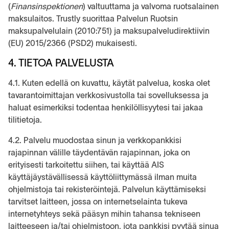
(
Finansinspektionen
) valtuuttama ja valvoma ruotsalainen
maksulaitos. Trustly suorittaa Palvelun Ruotsin
maksupalvelulain (2010:751) ja maksupalveludirektiivin
(EU) 2015/2366 (PSD2) mukaisesti.
4. TIETOA PALVELUSTA
4.1. Kuten edellä on kuvattu, käytät palvelua, koska olet
tavarantoimittajan verkkosivustolla tai sovelluksessa ja
haluat esimerkiksi todentaa henkilöllisyytesi tai jakaa
tilitietoja.
4.2. Palvelu muodostaa sinun ja verkkopankkisi
rajapinnan välille täydentävän rajapinnan, joka on
erityisesti tarkoitettu siihen, tai käyttää AIS
käyttäjäystävällisessä käyttöliittymässä ilman muita
ohjelmistoja tai rekisteröintejä. Palvelun käyttämiseksi
tarvitset laitteen, jossa on internetselainta tukeva
internetyhteys sekä pääsyn mihin tahansa tekniseen
laitteeseen ja/tai ohjelmistoon, jota pankkisi pyytää sinua