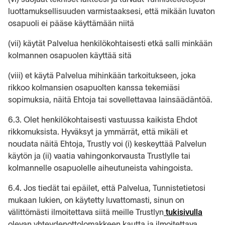
luottamuksellisuuden varmistaaksesi, että mikään luvaton
osapuoli ei pääse käyttämään niitä
(vii) käytät Palvelua henkilökohtaisesti etkä salli minkään
kolmannen osapuolen käyttää sitä
(viii) et käytä Palvelua mihinkään tarkoitukseen, joka
rikkoo kolmansien osapuolten kanssa tekemiäsi
sopimuksia, näitä Ehtoja tai sovellettavaa lainsäädäntöä.
6.3. Olet henkilökohtaisesti vastuussa kaikista Ehdot
rikkomuksista. Hyväksyt ja ymmärrät, että mikäli et
noudata näitä Ehtoja, Trustly voi (i) keskeyttää Palvelun
käytön ja (ii) vaatia vahingonkorvausta Trustlylle tai
kolmannelle osapuolelle aiheutuneista vahingoista.
6.4. Jos tiedät tai epäilet, että Palvelua, Tunnistetietosi
mukaan lukien, on käytetty luvattomasti, sinun on
välittömästi ilmoitettava siitä meille Trustlyn
tukisivulla
olevan yhteydenottolomakkeen kautta ja ilmoitettava