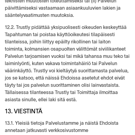
teknisten muutosten toteuttamiseksi tai (ii) Palvelun
päivittämiseksi vastaamaan asiaankuuluvien lakien ja
sääntelyvaatimusten muutoksia.
12.2. Trustly pidättää yksipuolisesti oikeuden keskeyttää
Tapahtuman tai poistaa käyttöoikeutesi tilapäisesti
tilanteissa, joihin liittyy epäilty rikollinen tai laiton
toiminta, kolmansien osapuolten välittömät siviilikanteet
Palvelun tarjoamisen vuoksi tai mikä tahansa muu teko tai
laiminlyönti, kuten vakava toimintahäiriö tai Palvelun
väärinkäyttö. Trustly voi kieltäytyä suorittamasta palvelua,
jos se katsoo, että näissä Ehdoissa asetetut ehdot eivät
täyty tai jos palvelun suorittaminen olisi lainvastaista.
Tällaisessa tilanteessa Trustly tai Toimittaja ilmoittaa
asiasta sinulle, ellei laki sitä estä.
13. VIESTINTÄ
13.1. Yleisiä tietoja Palvelustamme ja näistä Ehdoista
annetaan jatkuvasti verkkosivustomme