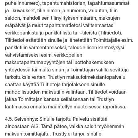
puhelinnumero), tapahtumahistorian, tapahtumasummat
ja -kuvaukset, tilin nimen ja numeron, valuutan, tilin
saldon, mahdollisen tilinylityksen määrän, maksujen
eräpäivät ja muut tapahtumatietosi valitsemastasi
verkkopankista ja pankkitilistä tai -tileistä (
Tilitiedot
).
Tilitiedot esitetään sinulle ja lähetetään Toimittajalle esim.
pankkitilin varmentamiseksi, taloudellisen kantokykysi
vahvistamiseksi esim. verkkopelien
maksutapahtumapyyntöjen tai luottohakemuksen
yhteydessä tai muita sinun ja Toimittajan välillä sovittuja
tarkoituksia varten. Trustlyn maksutoimeksiantopalvelu
saattaa käyttää Tilitietoja tarjotakseen sinulle
mahdollisuuden maksutilin valintaan. Tilitiedot voidaan
jakaa Toimittajan kanssa sellaisenaan tai Trustlyn
laatimassa ennalta määritellyn muotoisessa raportissa.
4.5. Selvennys: Sinulle tarjottu Palvelu sisältää
ainoastaan AIS. Tämä pätee, vaikka saisit myöhemmin
maksun toimittajalta. Trustly ei tarjoa sinulle