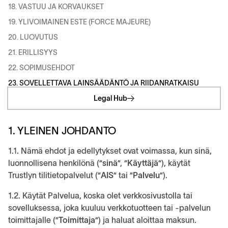
18. VASTUU JA KORVAUKSET
19. YLIVOIMAINEN ESTE (FORCE MAJEURE)
20. LUOVUTUS
21. ERILLISYYS
22. SOPIMUSEHDOT
23. SOVELLETTAVA LAINSÄÄDÄNTÖ JA RIIDANRATKAISU
Legal Hub
1. YLEINEN JOHDANTO
1.1. Nämä ehdot ja edellytykset ovat voimassa, kun sinä,
luonnollisena henkilönä (”
sinä
”, ”
Käyttäjä
”), käytät
Trustlyn tilitietopalvelut (”
AIS
” tai ”
Palvelu
”).
1.2. Käytät Palvelua, koska olet verkkosivustolla tai
sovelluksessa, joka kuuluu verkkotuotteen tai -palvelun
toimittajalle (”
Toimittaja
”) ja haluat aloittaa maksun.