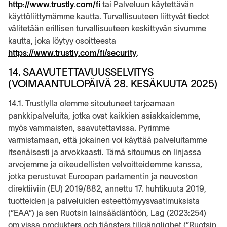
http://www.trustly.com/fi
tai Palveluun käytettävän
käyttöliittymämme kautta. Turvallisuuteen liittyvät tiedot
välitetään erillisen turvallisuuteen keskittyvän sivumme
kautta, joka löytyy osoitteesta
https://www.trustly.com/fi/security
.
14. SAAVUTETTAVUUSSELVITYS
(VOIMAANTULOPÄIVÄ 28. KESÄKUUTA 2025)
14.1. Trustlylla olemme sitoutuneet tarjoamaan
pankkipalveluita, jotka ovat kaikkien asiakkaidemme,
myös vammaisten, saavutettavissa. Pyrimme
varmistamaan, että jokainen voi käyttää palveluitamme
itsenäisesti ja arvokkaasti. Tämä sitoumus on linjassa
arvojemme ja oikeudellisten velvoitteidemme kanssa,
jotka perustuvat Euroopan parlamentin ja neuvoston
direktiiviin (EU) 2019/882, annettu 17. huhtikuuta 2019,
tuotteiden ja palveluiden esteettömyysvaatimuksista
(”EAA”) ja sen Ruotsin lainsäädäntöön, Lag (2023:254)
om vissa produkters och tjänsters tillgänglighet (”Ruotsin