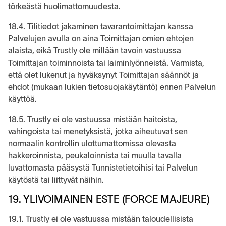
törkeästä huolimattomuudesta.
18.4. Tilitiedot jakaminen tavarantoimittajan kanssa
Palvelujen avulla on aina Toimittajan omien ehtojen
alaista, eikä Trustly ole millään tavoin vastuussa
Toimittajan toiminnoista tai laiminlyönneistä. Varmista,
että olet lukenut ja hyväksynyt Toimittajan säännöt ja
ehdot (mukaan lukien tietosuojakäytäntö) ennen Palvelun
käyttöä.
18.5. Trustly ei ole vastuussa mistään haitoista,
vahingoista tai menetyksistä, jotka aiheutuvat sen
normaalin kontrollin ulottumattomissa olevasta
hakkeroinnista, peukaloinnista tai muulla tavalla
luvattomasta pääsystä Tunnistetietoihisi tai Palvelun
käytöstä tai liittyvät näihin.
19. YLIVOIMAINEN ESTE (FORCE MAJEURE)
19.1. Trustly ei ole vastuussa mistään taloudellisista