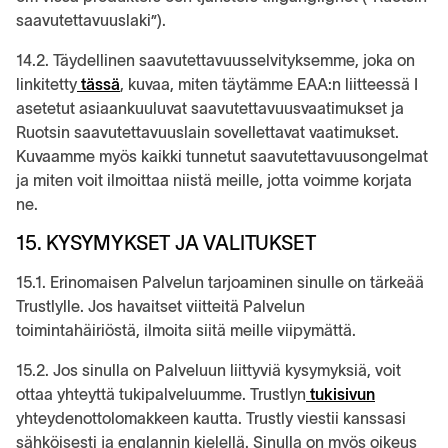
saavutettavuuslaki”).
14.2. Täydellinen saavutettavuusselvityksemme, joka on
linkitetty
tässä
, kuvaa, miten täytämme EAA:n liitteessä I
asetetut asiaankuuluvat saavutettavuusvaatimukset ja
Ruotsin saavutettavuuslain sovellettavat vaatimukset.
Kuvaamme myös kaikki tunnetut saavutettavuusongelmat
ja miten voit ilmoittaa niistä meille, jotta voimme korjata
ne.
15. KYSYMYKSET JA VALITUKSET
15.1. Erinomaisen Palvelun tarjoaminen sinulle on tärkeää
Trustlylle. Jos havaitset viitteitä Palvelun
toimintahäiriöstä, ilmoita siitä meille viipymättä.
15.2. Jos sinulla on Palveluun liittyviä kysymyksiä, voit
ottaa yhteyttä tukipalveluumme. Trustlyn
tukisivun
yhteydenottolomakkeen kautta. Trustly viestii kanssasi
sähköisesti ja englannin kielellä. Sinulla on myös oikeus