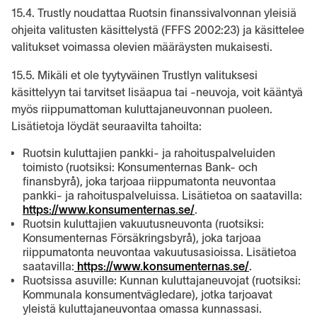
15.4. Trustly noudattaa Ruotsin finanssivalvonnan yleisiä
ohjeita valitusten käsittelystä (FFFS 2002:23) ja käsittelee
valitukset voimassa olevien määräysten mukaisesti.
15.5. Mikäli et ole tyytyväinen Trustlyn valituksesi
käsittelyyn tai tarvitset lisäapua tai -neuvoja, voit kääntyä
myös riippumattoman kuluttajaneuvonnan puoleen.
Lisätietoja löydät seuraavilta tahoilta:
Ruotsin kuluttajien pankki- ja rahoituspalveluiden
toimisto (ruotsiksi: Konsumenternas Bank- och
finansbyrå), joka tarjoaa riippumatonta neuvontaa
pankki- ja rahoituspalveluissa. Lisätietoa on saatavilla:
https://www.konsumenternas.se/
.
Ruotsin kuluttajien vakuutusneuvonta (ruotsiksi:
Konsumenternas Försäkringsbyrå), joka tarjoaa
riippumatonta neuvontaa vakuutusasioissa. Lisätietoa
saatavilla:
https://www.konsumenternas.se/
.
Ruotsissa asuville: Kunnan kuluttajaneuvojat (ruotsiksi:
Kommunala konsumentvägledare), jotka tarjoavat
yleistä kuluttajaneuvontaa omassa kunnassasi.