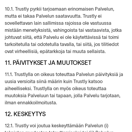
10.1. Trustly pyrkii tarjoamaan erinomaisen Palvelun,
mutta ei takaa Palvelun saatavuutta. Trustly ei
sovellettavan lain sallimissa rajoissa ole vastuussa
mistään menetyksistä, vahingoista tai vastaavista, jotka
johtuvat siitä, että Palvelu ei ole käytettävissä tai toimi
tarkoitetulla tai odotetulla tavalla, tai siitä, jos tilitiedot
ovat virheellisiä, epätarkkoja tai muuta sellaista.
11. PÄIVITYKSET JA MUUTOKSET
11.1. Trustlylla on oikeus toteuttaa Palvelun päivityksiä ja
uusia versioita siinä määrin kuin Trustly katsoo
aiheelliseksi. Trustlylla on myös oikeus toteuttaa
muutoksia Palveluun tai tapaan, jolla Palvelu tarjotaan,
ilman ennakkoilmoitusta.
12. KESKEYTYS
12.1. Trustly voi joutua keskeyttämään Palvelun (i)