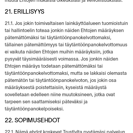
muuta Ehtojen mukaisia oikeuksiasi ja velvollisuuksiasi.
21. ERILLISYYS
21.1. Jos jokin toimivaltaisen lainkäyttöalueen tuomioistuin
tai hallintoelin toteaa jonkin näiden Ehtojen määräyksen
pätemättömäksi tai täytäntöönpanokelvottomaksi,
tällainen pätemättömyys tai täytäntöönpanokelvottomuus
ei vaikuta näiden Ehtojen muihin määräyksiin, jotka
pysyvät täysimääräisesti voimassa. Jos jonkin näiden
Ehtojen määräys todetaan pätemättömäksi tai
täytäntöönpanokelvottomaksi, mutta se lakkaisi olemasta
pätemätön tai täytäntöönpanokelvoton, jos jokin osa
määräyksestä poistettaisiin, kyseistä määräystä
sovelletaan edelleen niine muutoksineen, jotka ovat
tarpeen sen saattamiseksi päteväksi ja
täytäntöönpanokelpoiseksi.
22. SOPIMUSEHDOT
22.1. Nämä ehdot koskevat Trustlylta pyytämäsi palvelun