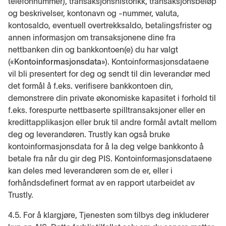
telefonnummer), transaksjonshistorikk, transaksjonsbeløp
og beskrivelser, kontonavn og -nummer, valuta,
kontosaldo, eventuell overtrekksaldo, betalingsfrister og
annen informasjon om transaksjonene dine fra
nettbanken din og bankkontoen(e) du har valgt
(«
Kontoinformasjonsdata
»). Kontoinformasjonsdataene
vil bli presentert for deg og sendt til din leverandør med
det formål å f.eks. verifisere bankkontoen din,
demonstrere din private økonomiske kapasitet i forhold til
f.eks. forespurte nettbaserte spilltransaksjoner eller en
kredittapplikasjon eller bruk til andre formål avtalt mellom
deg og leverandøren. Trustly kan også bruke
kontoinformasjonsdata for å la deg velge bankkonto å
betale fra når du gir deg PIS. Kontoinformasjonsdataene
kan deles med leverandøren som de er, eller i
forhåndsdefinert format av en rapport utarbeidet av
Trustly.
4.5. For å klargjøre, Tjenesten som tilbys deg inkluderer