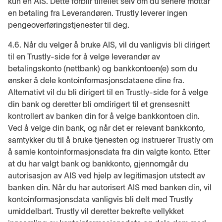
kun en AIS. Dette forblir tilfellet selv om du senere mottar
en betaling fra Leverandøren. Trustly leverer ingen
pengeoverføringstjenester til deg.
4.6. Når du velger å bruke AIS, vil du vanligvis bli dirigert
til en Trustly-side for å velge leverandør av
betalingskonto (nettbank) og bankkontoen(e) som du
ønsker å dele kontoinformasjonsdataene dine fra.
Alternativt vil du bli dirigert til en Trustly-side for å velge
din bank og deretter bli omdirigert til et grensesnitt
kontrollert av banken din for å velge bankkontoen din.
Ved å velge din bank, og når det er relevant bankkonto,
samtykker du til å bruke tjenesten og instruerer Trustly om
å samle kontoinformasjonsdata fra din valgte konto. Etter
at du har valgt bank og bankkonto, gjennomgår du
autorisasjon av AIS ved hjelp av legitimasjon utstedt av
banken din. Når du har autorisert AIS med banken din, vil
kontoinformasjonsdata vanligvis bli delt med Trustly
umiddelbart. Trustly vil deretter bekrefte vellykket