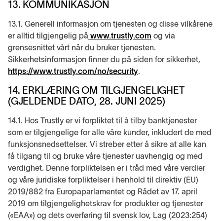
13. KOMMUNIKASJON
13.1. Generell informasjon om tjenesten og disse vilkårene
er alltid tilgjengelig på
www.trustly.com
og via
grensesnittet vårt når du bruker tjenesten.
Sikkerhetsinformasjon finner du på siden for sikkerhet,
https://www.trustly.com/no/security
.
14. ERKLÆRING OM TILGJENGELIGHET
(GJELDENDE DATO, 28. JUNI 2025)
14.1. Hos Trustly er vi forpliktet til å tilby banktjenester
som er tilgjengelige for alle våre kunder, inkludert de med
funksjonsnedsettelser. Vi streber etter å sikre at alle kan
få tilgang til og bruke våre tjenester uavhengig og med
verdighet. Denne forpliktelsen er i tråd med våre verdier
og våre juridiske forpliktelser i henhold til direktiv (EU)
2019/882 fra Europaparlamentet og Rådet av 17. april
2019 om tilgjengelighetskrav for produkter og tjenester
(«EAA») og dets overføring til svensk lov, Lag (2023:254)