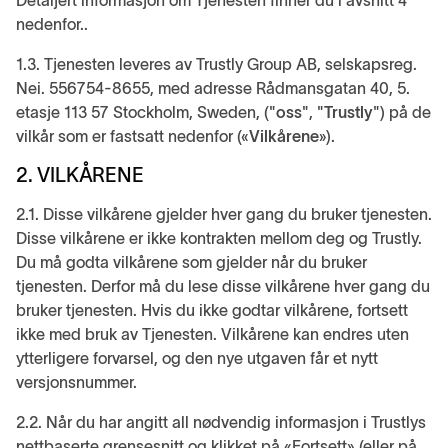
Detaljert informasjon om Tjenesten finner du i avsnitt 4
nedenfor..
1.3. Tjenesten leveres av Trustly Group AB, selskapsreg.
Nei. 556754-8655, med adresse Rådmansgatan 40, 5.
etasje 113 57 Stockholm, Sweden, ("
oss
", "
Trustly
") på de
vilkår som er fastsatt nedenfor («
Vilkårene
»).
2. VILKÅRENE
2.1. Disse vilkårene gjelder hver gang du bruker tjenesten.
Disse vilkårene er ikke kontrakten mellom deg og Trustly.
Du må godta vilkårene som gjelder når du bruker
tjenesten. Derfor må du lese disse vilkårene hver gang du
bruker tjenesten. Hvis du ikke godtar vilkårene, fortsett
ikke med bruk av Tjenesten. Vilkårene kan endres uten
ytterligere forvarsel, og den nye utgaven får et nytt
versjonsnummer.
2.2. Når du har angitt all nødvendig informasjon i Trustlys
nettbaserte grensesnitt og klikket på «Fortsett» (eller på