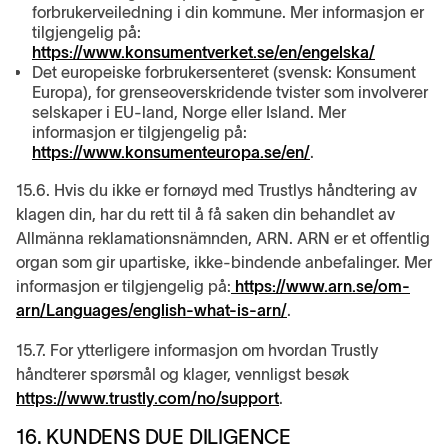
forbrukerveiledning i din kommune. Mer informasjon er
tilgjengelig på:
https://www.konsumentverket.se/en/engelska/
Det europeiske forbrukersenteret (svensk: Konsument
Europa), for grenseoverskridende tvister som involverer
selskaper i EU-land, Norge eller Island. Mer
informasjon er tilgjengelig på:
https://www.konsumenteuropa.se/en/
.
15.6. Hvis du ikke er fornøyd med Trustlys håndtering av
klagen din, har du rett til å få saken din behandlet av
Allmänna reklamationsnämnden, ARN. ARN er et offentlig
organ som gir upartiske, ikke-bindende anbefalinger. Mer
informasjon er tilgjengelig på:
https://www.arn.se/om-
arn/Languages/english-what-is-arn/
.
15.7. For ytterligere informasjon om hvordan Trustly
håndterer spørsmål og klager, vennligst besøk
https://www.trustly.com/no/support
.
16. KUNDENS DUE DILIGENCE