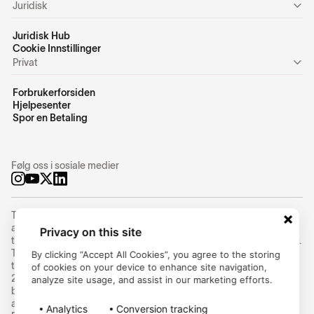
Juridisk
Juridisk Hub
Cookie Innstillinger
Privat
Forbrukerforsiden
Hjelpesenter
Spor en Betaling
Følg oss i sosiale medier
Trustly Group AB (corporate identity number
556754-8655
) is an
authorized Swedish payment institution under the supervision of
Privacy on this site
the Swedish Financial Supervisory Authority (Finansinspektionen).
Trustly Group AB conducts payment services in accordance with
By clicking “Accept All Cookies”, you agree to the storing
the Swedish Payment Services Act (2010:751) and Directive (EU)
of cookies on your device to enhance site navigation,
2015/2366 on payment services (PSD2) and can provide cross-
analyze site usage, and assist in our marketing efforts.
border payment services within the EU/EEA. Trustly UK Limited is
an Authorised Payment Institution and is regulated by the UK
Analytics
Conversion tracking