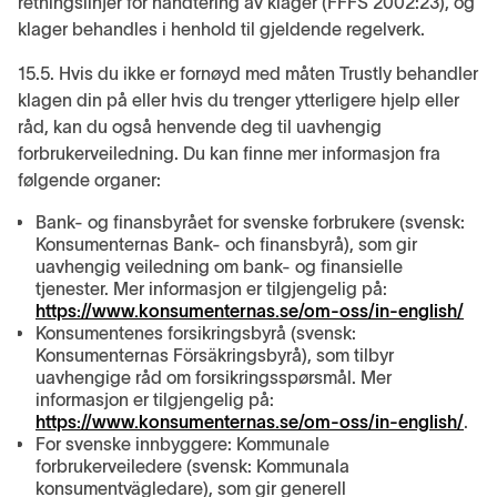
retningslinjer for håndtering av klager (FFFS 2002:23), og
klager behandles i henhold til gjeldende regelverk.
15.5. Hvis du ikke er fornøyd med måten Trustly behandler
klagen din på eller hvis du trenger ytterligere hjelp eller
råd, kan du også henvende deg til uavhengig
forbrukerveiledning. Du kan finne mer informasjon fra
følgende organer:
Bank- og finansbyrået for svenske forbrukere (svensk:
Konsumenternas Bank- och finansbyrå), som gir
uavhengig veiledning om bank- og finansielle
tjenester. Mer informasjon er tilgjengelig på:
https://www.konsumenternas.se/om-oss/in-english/
Konsumentenes forsikringsbyrå (svensk:
Konsumenternas Försäkringsbyrå), som tilbyr
uavhengige råd om forsikringsspørsmål. Mer
informasjon er tilgjengelig på:
https://www.konsumenternas.se/om-oss/in-english/
.
For svenske innbyggere: Kommunale
forbrukerveiledere (svensk: Kommunala
konsumentvägledare), som gir generell