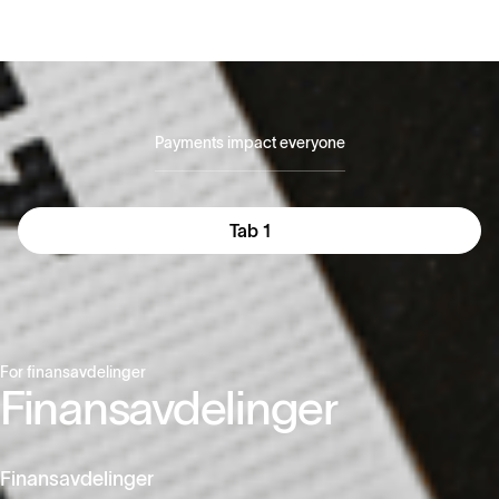
Payments impact everyone
Tab 1
For finansavdelinger
Finansavdelinger
Finansavdelinger