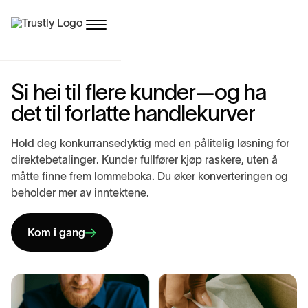
S
i
h
e
i
t
i
l
f
l
e
r
e
k
u
n
d
e
r
—
o
g
h
a
d
e
t
t
i
l
f
o
r
l
a
t
t
e
h
a
n
d
l
e
k
u
r
v
e
r
H
o
l
d
d
e
g
k
o
n
k
u
r
r
a
n
s
e
d
y
k
t
i
g
m
e
d
e
n
p
å
l
i
t
e
l
i
g
l
ø
s
n
i
n
g
f
o
r
d
i
r
e
k
t
e
b
e
t
a
l
i
n
g
e
r
.
K
u
n
d
e
r
f
u
l
l
f
ø
r
e
r
k
j
ø
p
r
a
s
k
e
r
e
,
u
t
e
n
å
m
å
t
t
e
f
i
n
n
e
f
r
e
m
l
o
m
m
e
b
o
k
a
.
D
u
ø
k
e
r
k
o
n
v
e
r
t
e
r
i
n
g
e
n
o
g
b
e
h
o
l
d
e
r
m
e
r
a
v
i
n
n
t
e
k
t
e
n
e
.
Kom i gang