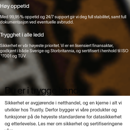
Høy oppetid
Med 99,95 % oppetid og 24/7 support gir vi deg full stabilitet, samt full
dokumentasjon ved eventuelle avbrudd.
Trygghet i alle ledd
Sikkerhet er vår høyeste prioritet. Vi er en lisensiert finansaktør,
godkjent i både Sverige og Storbritannia, og sertifisert i henhold til ISO
27001 og TÜV.
Du er i trygge hender
Sikkerhet er avgjørende i netthandel, og en kjerne i alt vi
utvikler hos Trustly. Derfor bygger vi våre produkter og
funksjoner på de høyeste standardene for datasikkerhet
og etterlevelse. Les mer om sikkerhet og sertifiseringene