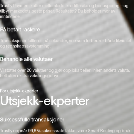
Trustly Payment kutter mellomledd, kredittrisiko og bonuspoeng—og
tilbyr markedets beste priser. Resultatet? Du beholder mer av
inntektene.
Få betalt raskere
Transaksjoner fullføres på sekunder, noe som forbedrer både likviditet
og regnskapsavstemming.
Behandle alle valutaer
Vi støtter over 20 valutaer og gjør opp lokalt eller i hjemlandets valuta,
helt uten ekstra vekslingsgebyr.
For utsjekk-ekperter
Utsjekk-ekperter
Suksessfulle transaksjoner
Trustly oppnår 99,6 % suksessrate takket være Smart Routing og bruk