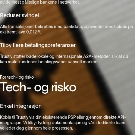
av de mest pålitelige bankene i nettverket.
Reduser svindel
Alle transaksjoner bekreftes med bankdata, og svindelraten holdes på
ekstremt lave 0,012 %.
Tilby flere betalingspreferanser
Trustly støtter både lokale og internasjonale A2A-metoder, slik at du
kan møte kundenes betalingsvaner uansett marked.
For tech- og risko
Tech- og risko
Enkel integrasjon
Koble til Trustly via din eksisterende PSP eller gjennom direkte API-
integrasjon. Vi tilbyr tydelig dokumentasjon og vårt dedikerte team
veileder deg gjennom hele prosessen.