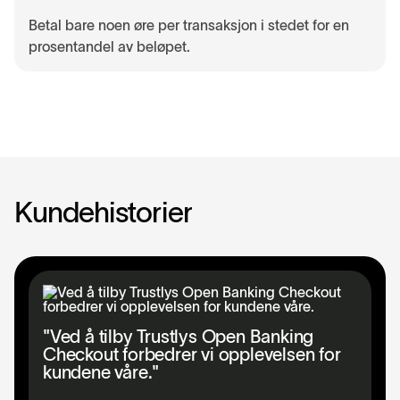
Betal bare noen øre per transaksjon i stedet for en
prosentandel av beløpet.
K
u
n
d
e
h
i
s
t
o
r
i
e
r
"Ved å tilby Trustlys Open Banking
Checkout forbedrer vi opplevelsen for
kundene våre."