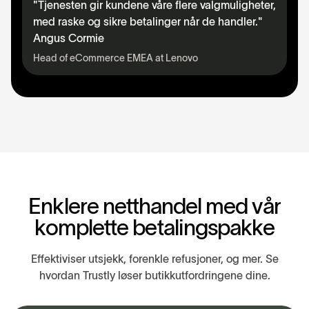
"Tjenesten gir kundene våre flere valgmuligheter,
med raske og sikre betalinger når de handler."
Angus Cormie
Head of eCommerce EMEA at Lenovo
E
n
k
l
e
r
e
n
e
t
t
h
a
n
d
e
l
m
e
d
v
å
r
k
o
m
p
l
e
t
t
e
b
e
t
a
l
i
n
g
s
p
a
k
k
e
Effektiviser utsjekk, forenkle refusjoner, og mer. Se
hvordan Trustly løser butikkutfordringene dine.