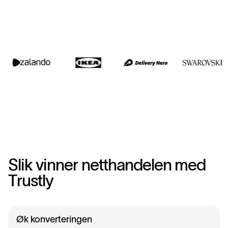
S
l
i
k
v
i
n
n
e
r
n
e
t
t
h
a
n
d
e
l
e
n
m
e
d
T
r
u
s
t
l
y
Øk konverteringen