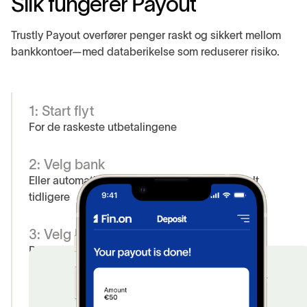
S
l
i
k
f
u
n
g
e
r
e
r
P
a
y
o
u
t
Trustly Payout overfører penger raskt og sikkert mellom
bankkontoer—med databerikelse som reduserer risiko.
1: Start flyt
For de raskeste utbetalingene
2: Velg bank
Eller automatiser dette hvis brukeren har betalt
tidligere
3: Velg konto
De fleste brukere har ett par
4: Pengene er på vei!
Over 95 % av utbetalinger skjer på under fem