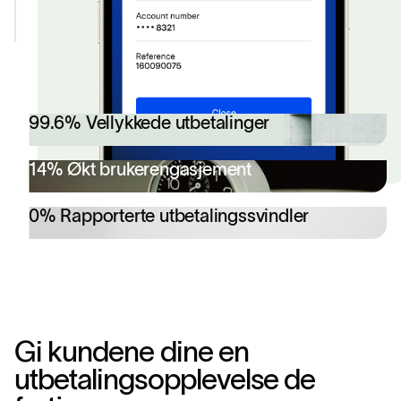
minutter
99.6% Vellykkede utbetalinger
14% Økt brukerengasjement
0% Rapporterte utbetalingssvindler
G
i
k
u
n
d
e
n
e
d
i
n
e
e
n
u
t
b
e
t
a
l
i
n
g
s
o
p
p
l
e
v
e
l
s
e
d
e