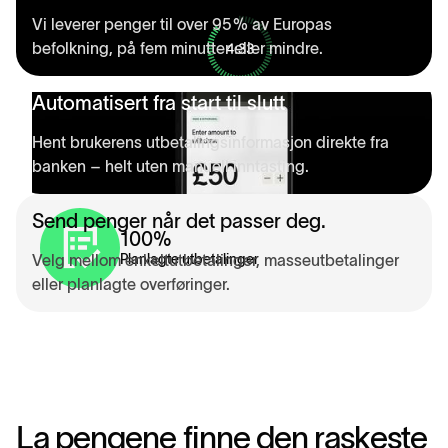
Vi leverer penger til over 95 % av Europas
befolkning, på fem minutter eller mindre.
Automatisert fra start til slutt
Hent brukerens utbetalingsinformasjon direkte fra
banken – helt uten manuell inntasting.
Send penger når det passer deg.
100
%
Velg mellom enkeltutbetalinger, masseutbetalinger
Planlagte utbetalinger
eller planlagte overføringer.
L
a
p
e
n
g
e
n
e
f
i
n
n
e
d
e
n
r
a
s
k
e
s
t
e