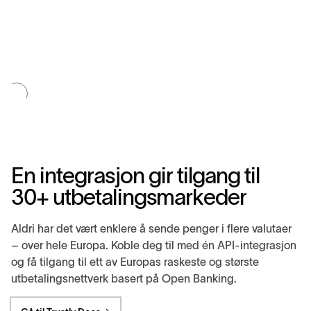
É
n
i
n
t
e
g
r
a
s
j
o
n
g
i
r
t
i
l
g
a
n
g
t
i
l
3
0
+
u
t
b
e
t
a
l
i
n
g
s
m
a
r
k
e
d
e
r
Aldri har det vært enklere å sende penger i flere valutaer
– over hele Europa. Koble deg til med én API-integrasjon
og få tilgang til ett av Europas raskeste og største
utbetalingsnettverk basert på Open Banking.