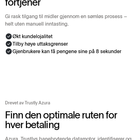
f
o
r
t
j
e
n
e
r
Gi rask tilgang til midler gjennom en sømløs prosess –
helt uten manuell inntasting.
Økt kundelojalitet
Tilby høye uttaksgrenser
Gjenbrukere kan få pengene sine på 8 sekunder
Drevet av Trustly Azura
F
i
n
n
d
e
n
o
p
t
i
m
a
l
e
r
u
t
e
n
f
o
r
h
v
e
r
b
e
t
a
l
i
n
g
Azura, Trustlys banebrytende datamotor, identifiserer og