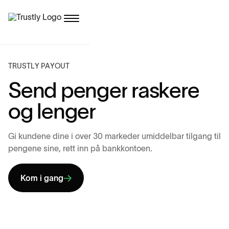
T
R
U
S
T
L
Y
P
A
Y
O
U
T
S
e
n
d
p
e
n
g
e
r
r
a
s
k
e
r
e
o
g
l
e
n
g
e
r
G
i
k
u
n
d
e
n
e
d
i
n
e
i
o
v
e
r
3
0
m
a
r
k
e
d
e
r
u
m
i
d
d
e
l
b
a
r
t
i
l
g
a
n
g
t
i
l
p
e
n
g
e
n
e
s
i
n
e
,
r
e
t
t
i
n
n
p
å
b
a
n
k
k
o
n
t
o
e
n
.
Kom i gang