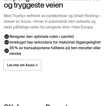
o
g
t
r
y
g
g
e
s
t
e
v
e
i
e
n
Med Trustlys nettverk av bankkontoer og Smart Routing—
drevet av Azura—finner vi automatisk den raskeste og
mest pålitelige veien for pengene dine i hele Europa.
Beregner den optimale ruten i sanntid
Innebygd høy redundans for maksimal tilgjengelighet
95 % av transaksjonene fullføres på fem minutter eller
mindre
Les mer om Azura