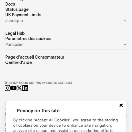
Docs
Status page
UK Payment Limits
Juridique
Legal Hub
Paramètres des cookies
Particulier
Page d'accueil Consommateur
Centre d'aide
Suivez-nous sur les réseaux sociaux
Trustly Group AB (corporate identity number
556754-8655
) is an
authorized Swedish payment institution under the supervision of
Privacy on this site
the Swedish Financial Supervisory Authority (Finansinspektionen).
Trustly Group AB conducts payment services in accordance with
By clicking “Accept All Cookies”, you agree to the storing
the Swedish Payment Services Act (2010:751) and Directive (EU)
of cookies on your device to enhance site navigation,
2015/2366 on payment services (PSD2) and can provide cross-
analyze site usage, and assist in our marketing efforts.