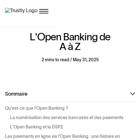
L
'
O
p
e
n
B
a
n
k
i
n
g
d
e
A
à
Z
2 mins to read / May 31, 2025
Sommaire
Qu'est-ce que l'Open Banking ?
La numérisation des services bancaires et des paiements
L'Open Banking et la DSP2
Les paiements en ligne via l'Open Banking : une histoire en