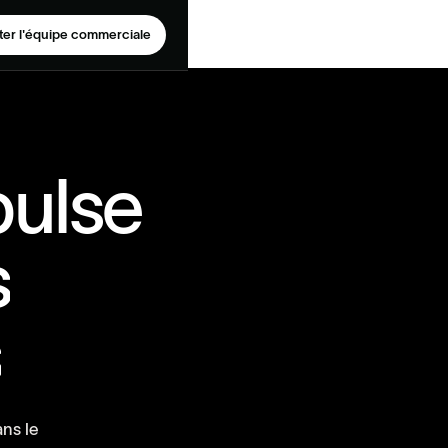
er l'équipe commerciale
p
u
l
s
e
s
s
a
n
s
l
e