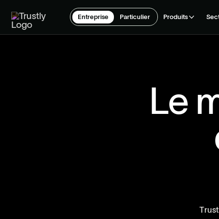
Entreprise
Particulier
Produits
Sec
L
e
T
r
u
s
t