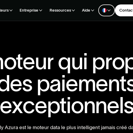
teurs
Entreprise
Ressources
Aide
Contact
m
o
t
e
u
r
q
u
i
p
r
o
d
e
s
p
a
i
e
m
e
n
t
e
x
c
e
p
t
i
o
n
n
e
l
l
y
A
z
u
r
a
e
s
t
l
e
m
o
t
e
u
r
d
a
t
a
l
e
p
l
u
s
i
n
t
e
l
l
i
g
e
n
t
j
a
m
a
i
s
c
r
é
é
d