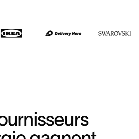
o
u
r
n
i
s
s
e
u
r
s
r
g
i
e
g
a
g
n
e
n
t