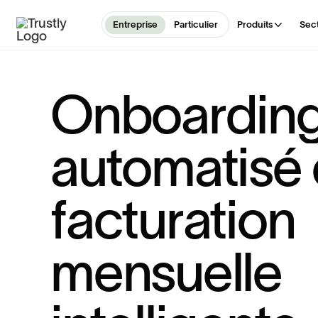
Entreprise
Particulier
Produits
Sec
O
n
b
o
a
r
d
i
n
a
u
t
o
m
a
t
i
s
é
f
a
c
t
u
r
a
t
i
o
n
m
e
n
s
u
e
l
l
e