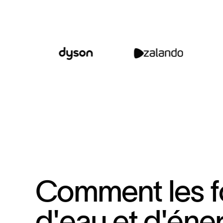
C
o
m
m
e
n
t
l
e
s
f
d
'
e
a
u
e
t
d
'
é
n
e