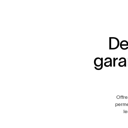
D
g
a
r
a
Offre
perme
le