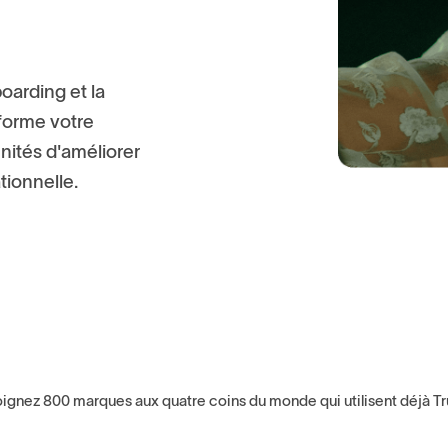
b
o
a
r
d
i
n
g
e
t
l
a
f
o
r
m
e
v
o
t
r
e
u
n
i
t
é
s
d
'
a
m
é
l
i
o
r
e
r
a
t
i
o
n
n
e
l
l
e
.
ignez 800 marques aux quatre coins du monde qui utilisent déjà Tr