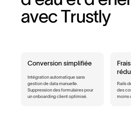
a
v
e
c
T
r
u
s
t
l
y
Conversion simplifiée
Frai
rédu
Intégration automatique sans
gestion de data manuelle.
Rails d
Suppression des formulaires pour
des coû
un onboarding client optimisé.
moins 