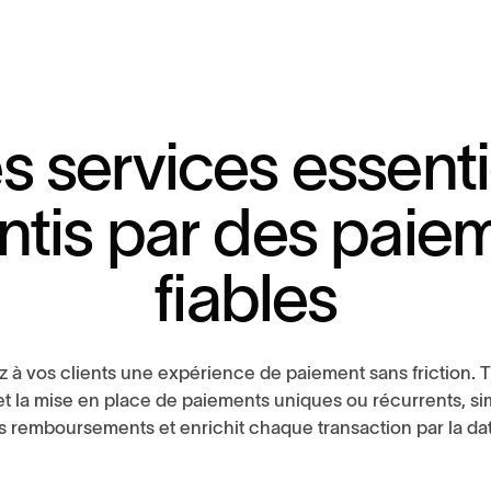
e
s
s
e
r
v
i
c
e
s
e
s
s
e
n
t
i
n
t
i
s
p
a
r
d
e
s
p
a
i
e
f
i
a
b
l
e
s
z à vos clients une expérience de paiement sans friction. T
t la mise en place de paiements uniques ou récurrents, sim
s remboursements et enrichit chaque transaction par la da