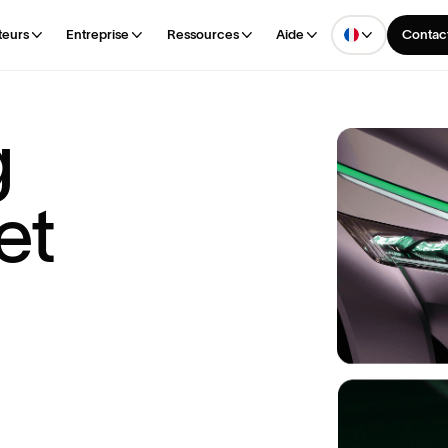
teurs
Entreprise
Ressources
Aide
Contact
g
e
t