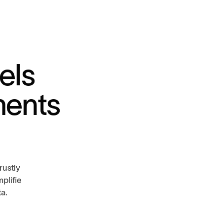
e
l
s
m
e
n
t
s
rustly
plifie
ta.