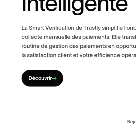
i
n
t
e
l
l
i
g
e
n
t
e
L
a
S
m
a
r
t
V
e
r
i
f
i
c
a
t
i
o
n
d
e
T
r
u
s
t
l
y
s
i
m
p
l
i
f
i
e
l
'
o
n
c
o
l
l
e
c
t
e
m
e
n
s
u
e
l
l
e
d
e
s
p
a
i
e
m
e
n
t
s
.
E
l
l
e
t
r
a
n
s
r
o
u
t
i
n
e
d
e
g
e
s
t
i
o
n
d
e
s
p
a
i
e
m
e
n
t
s
e
n
o
p
p
o
r
t
l
a
s
a
t
i
s
f
a
c
t
i
o
n
c
l
i
e
n
t
e
t
v
o
t
r
e
e
f
f
i
c
i
e
n
c
e
o
p
é
r
Découvrir
Rejo