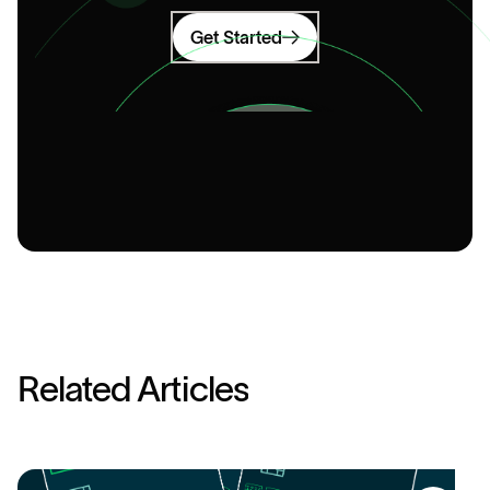
Get Started
R
e
l
a
t
e
d
A
r
t
i
c
l
e
s