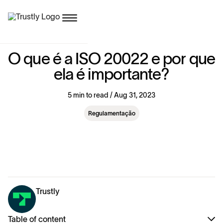
O
q
u
e
é
a
I
S
O
2
0
0
2
2
e
p
o
r
q
u
e
e
l
a
é
i
m
p
o
r
t
a
n
t
e
?
5 min to read / Aug 31, 2023
Regulamentação
Trustly
Table of content