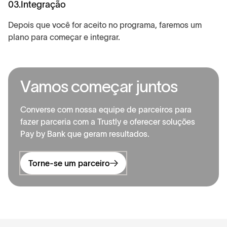
03.
Integração
Depois que você for aceito no programa, faremos um
plano para começar e integrar.
V
a
m
o
s
c
o
m
e
ç
a
r
j
u
n
t
o
s
Converse com nossa equipe de parceiros para
fazer parceria com a Trustly e oferecer soluções
Pay by Bank que geram resultados.
Torne-se um parceiro