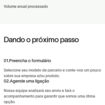
Volume anual processado
D
a
n
d
o
o
p
r
ó
x
i
m
o
p
a
s
s
o
01.
Preencha o formulário
Selecione seu modelo de parceiro e conte-nos um pouco
sobre sua empresa e/ou produto.
02.
Agende uma ligação
Nossa equipe analisará seu envio e fará o
acompanhamento para garantir que somos uma ótima
opção.