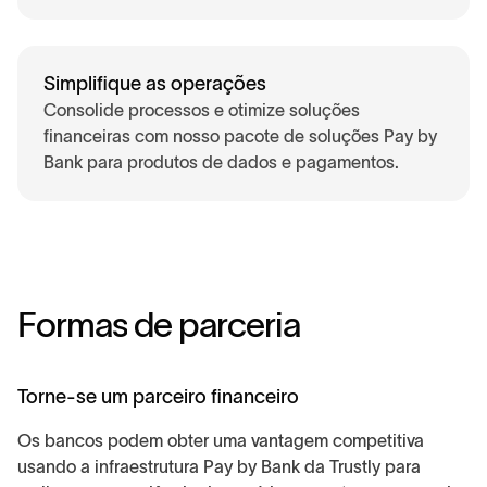
Simplifique as operações
Consolide processos e otimize soluções
financeiras com nosso pacote de soluções Pay by
Bank para produtos de dados e pagamentos.
F
o
r
m
a
s
d
e
p
a
r
c
e
r
i
a
Torne-se um parceiro financeiro
Os bancos podem obter uma vantagem competitiva
usando a infraestrutura Pay by Bank da Trustly para