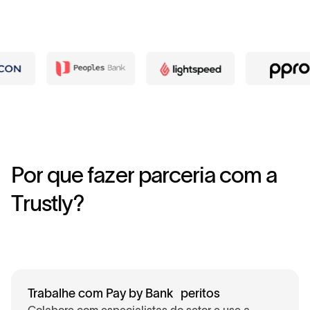
P
o
r
q
u
e
f
a
z
e
r
p
a
r
c
e
r
i
a
c
o
m
a
T
r
u
s
t
l
y
?
Trabalhe com Pay by Bank peritos