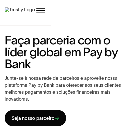
F
a
ç
a
p
a
r
c
e
r
i
a
c
o
m
o
l
í
d
e
r
g
l
o
b
a
l
e
m
P
a
y
b
y
B
a
n
k
J
u
n
t
e
-
s
e
à
n
o
s
s
a
r
e
d
e
d
e
p
a
r
c
e
i
r
o
s
e
a
p
r
o
v
e
i
t
e
n
o
s
s
a
p
l
a
t
a
f
o
r
m
a
P
a
y
b
y
B
a
n
k
p
a
r
a
o
f
e
r
e
c
e
r
a
o
s
s
e
u
s
c
l
i
e
n
t
e
s
m
e
l
h
o
r
e
s
p
a
g
a
m
e
n
t
o
s
e
s
o
l
u
ç
õ
e
s
f
i
n
a
n
c
e
i
r
a
s
m
a
i
s
i
n
o
v
a
d
o
r
a
s
.
Seja nosso parceiro