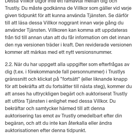
Dessa Villkor utgör inte ett ramavtal mellan dig och
Trustly. Du måste godkänna de Villkor som gäller vid varje
given tidpunkt för att kunna använda Tjänsten. Se därför
till att läsa dessa Villkor noggrant innan varje gång du
använder Tjänsten. Villkoren kan komma att uppdateras
från tid till annan utan att du får information om det innan
den nya versionen träder i kraft. Den reviderade versionen
kommer att märkas med ett nytt versionsnummer.
2.2. När du har uppgett alla uppgifter som efterfrågas av
dig (t.ex. i förekommande fall personnummer) i Trustlys
gränssnitt och klickat på "fortsätt" (eller liknande knapp
för att bekräfta att du fortsätter till nästa steg), kommer du
att anses ha uttryckligen begärt och auktoriserat Trustly
att utföra Tjänsten i enlighet med dessa Villkor. Du
bekräftar och samtycker härmed till att denna
auktorisering tas emot av Trustly omedelbart efter din
begäran, och att du inte kan återkalla eller ändra
auktorisationen efter denna tidpunkt.