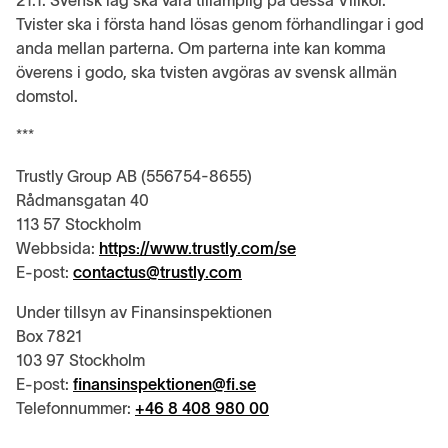
21.1. Svensk lag ska vara tillämplig på dessa Villkor.
Tvister ska i första hand lösas genom förhandlingar i god
anda mellan parterna. Om parterna inte kan komma
överens i godo, ska tvisten avgöras av svensk allmän
domstol.
***
Trustly Group AB (556754-8655)
Rådmansgatan 40
113 57 Stockholm
Webbsida:
https://www.trustly.com/se
E-post:
contactus@trustly.com
Under tillsyn av Finansinspektionen
Box 7821
103 97 Stockholm
E-post:
finansinspektionen@fi.se
Telefonnummer:
+46 8 408 980 00