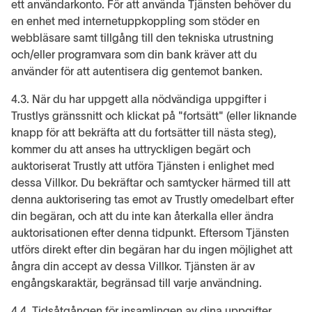
ett användarkonto. För att använda Tjänsten behöver du
en enhet med internetuppkoppling som stöder en
webbläsare samt tillgång till den tekniska utrustning
och/eller programvara som din bank kräver att du
använder för att autentisera dig gentemot banken.
4.3. När du har uppgett alla nödvändiga uppgifter i
Trustlys gränssnitt och klickat på "fortsätt" (eller liknande
knapp för att bekräfta att du fortsätter till nästa steg),
kommer du att anses ha uttryckligen begärt och
auktoriserat Trustly att utföra Tjänsten i enlighet med
dessa Villkor. Du bekräftar och samtycker härmed till att
denna auktorisering tas emot av Trustly omedelbart efter
din begäran, och att du inte kan återkalla eller ändra
auktorisationen efter denna tidpunkt. Eftersom Tjänsten
utförs direkt efter din begäran har du ingen möjlighet att
ångra din accept av dessa Villkor. Tjänsten är av
engångskaraktär, begränsad till varje användning.
4.4. Tidsåtgången för insamlingen av dina uppgifter