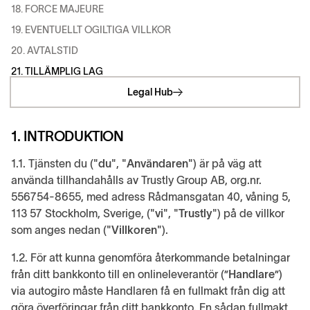
18. FORCE MAJEURE
19. EVENTUELLT OGILTIGA VILLKOR
20. AVTALSTID
21. TILLÄMPLIG LAG
Legal Hub
1. INTRODUKTION
1.1. Tjänsten du ("
du
", "
Användaren
") är på väg att
använda tillhandahålls av Trustly Group AB, org.nr.
556754-8655, med adress Rådmansgatan 40, våning 5,
113 57 Stockholm, Sverige, ("
vi
", "
Trustly
") på de villkor
som anges nedan ("
Villkoren
").
1.2. För att kunna genomföra återkommande betalningar
från ditt bankkonto till en onlineleverantör (”
Handlare
”)
via autogiro måste Handlaren få en fullmakt från dig att
göra överföringar från ditt bankkonto. En sådan fullmakt,