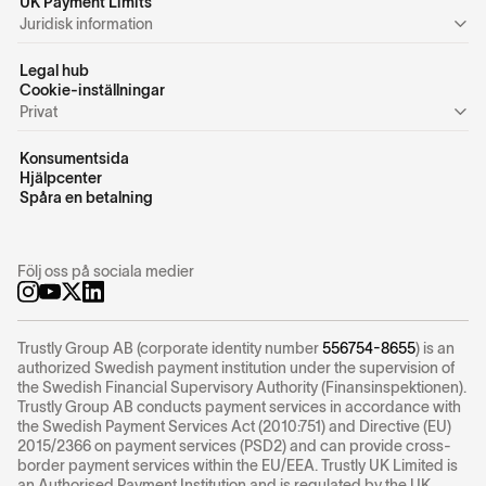
UK Payment Limits
Juridisk information
Legal hub
Cookie-inställningar
Privat
Konsumentsida
Hjälpcenter
Spåra en betalning
Följ oss på sociala medier
Trustly Group AB (corporate identity number
556754-8655
) is an
authorized Swedish payment institution under the supervision of
the Swedish Financial Supervisory Authority (Finansinspektionen).
Trustly Group AB conducts payment services in accordance with
the Swedish Payment Services Act (2010:751) and Directive (EU)
2015/2366 on payment services (PSD2) and can provide cross-
border payment services within the EU/EEA. Trustly UK Limited is
an Authorised Payment Institution and is regulated by the UK