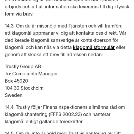
erbjuds och att all information ska levereras till dig i fysisk
form via brev.
14.3. Om du är missnöjd med Tjänsten och vill framföra
ett klagomål uppmanar vi dig att kontakta oss direkt. Vår
dedikerade klagomålsansvarige är kontaktperson för
klagomål och kan nås via detta
klagomålsformulär
eller
genom att skicka ett brev till adressen nedan:
Trustly Group AB
To: Complaints Manager
Box 45020
104 30 Stockholm
Sweden
14.4. Trustly följer Finansinspektionens allmänna råd om
klagomålshantering (FFFS 2002:23) och hanterar
klagomål enligt gällande föreskrifter.
14.5. Om du inte är nöjd med Trustlys hantering av ditt