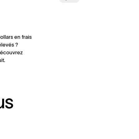
llars en frais
élevés ?
 Découvrez
it.
First name
*
us
Last name
*
Email
*