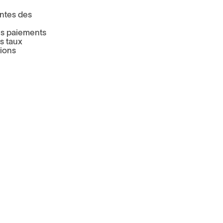
entes des
es paiements
Company name
*
s taux
tions
My personal data will be processed in acc
This site is protected by reCAPTCHA and