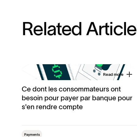
R
e
l
a
t
e
d
A
r
t
i
c
l
e
Read more
Ce dont les consommateurs ont
besoin pour payer par banque pour
s'en rendre compte
Payments