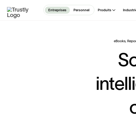
Entreprises
Personnel
Produits
Industri
eBooks, Repo
S
i
n
t
e
l
l
i