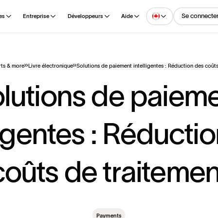
Se connecte
es
Entreprise
Développeurs
Aide
rts & more
Livre électronique
Solutions de paiement intelligentes : Réduction des coût
o
l
u
t
i
o
n
s
d
e
p
a
i
e
m
g
e
n
t
e
s
:
R
é
d
u
c
t
i
o
c
o
û
t
s
d
e
t
r
a
i
t
e
m
e
Payments