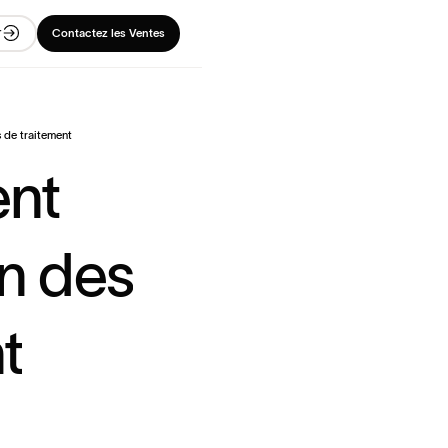
r
Contactez les Ventes
s de traitement
e
n
t
n
d
e
s
n
t