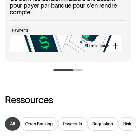
pour payer par banque pour s'en rendre
compte
Payments
Lire la suite
R
e
s
s
o
u
r
c
e
s
All
Open Banking
Payments
Regulation
Risk