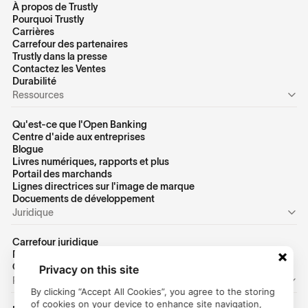
À propos de Trustly
Pourquoi Trustly
Carrières
Carrefour des partenaires
Trustly dans la presse
Contactez les Ventes
Durabilité
Ressources
Qu'est-ce que l'Open Banking
Centre d'aide aux entreprises
Blogue
Livres numériques, rapports et plus
Portail des marchands
Lignes directrices sur l'image de marque
Docuements de développement
Juridique
Carrefour juridique
Politique de confidentialité des États-Unis
Conditions d'utilisation des États-Unis
Privacy on this site
Personnel
By clicking “Accept All Cookies”, you agree to the storing
of cookies on your device to enhance site navigation,