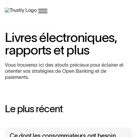
L
i
v
r
e
s
é
l
e
c
t
r
o
n
i
q
u
e
s
,
r
a
p
p
o
r
t
s
e
t
p
l
u
s
Vous trouverez ici des atouts précieux pour éclairer et
orienter vos stratégies de Open Banking et de
paiements.
L
e
p
l
u
s
r
é
c
e
n
t
Ce dont les consommateurs ont besoin