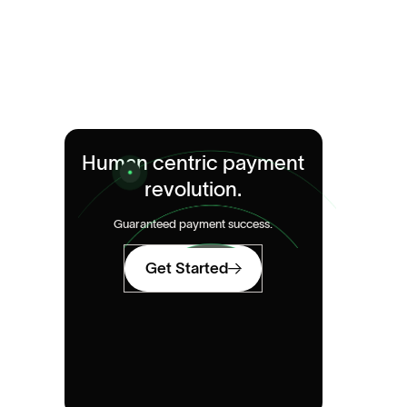
Human centric payment
revolution.
Guaranteed payment success.
Get Started