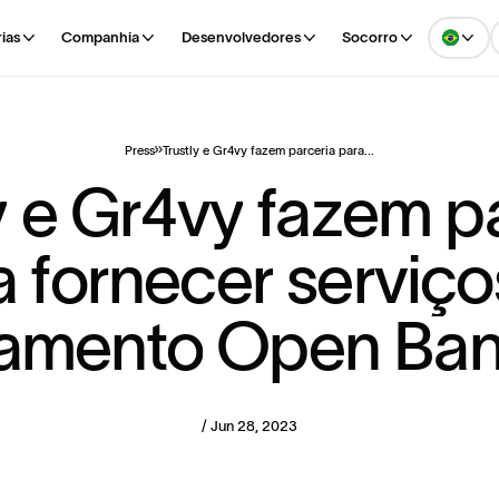
rias
Companhia
Desenvolvedores
Socorro
Press
Trustly e Gr4vy fazem parceria para...
y
e
G
r
4
v
y
f
a
z
e
m
p
a
f
o
r
n
e
c
e
r
s
e
r
v
i
ç
o
a
m
e
n
t
o
O
p
e
n
B
a
/ Jun 28, 2023