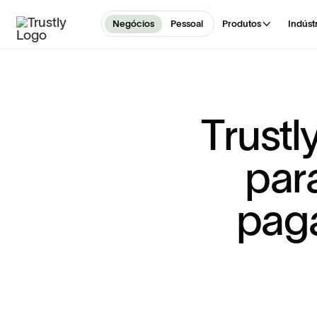
Negócios
Pessoal
Produtos
Indúst
T
r
u
s
t
l
p
a
r
p
a
g