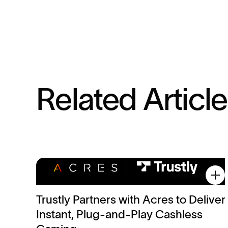
R
e
l
a
t
e
d
A
r
t
i
c
l
e
Read more
Trustly Partners with Acres to Deliver
Instant, Plug-and-Play Cashless