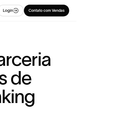
Login
Contato com Vendas
a
r
c
e
r
i
a
s
d
e
n
k
i
n
g