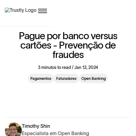
P
a
g
u
e
p
o
r
b
a
n
c
o
v
e
r
s
u
s
c
a
r
t
õ
e
s
-
P
r
e
v
e
n
ç
ã
o
d
e
f
r
a
u
d
e
s
3 minutos to read / Jan 12, 2024
Pagamentos
Faturadores
Open Banking
Timothy Shin
Especialista em Open Banking