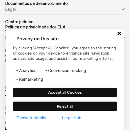
Documentos de desenvolvimento
Legal
Centro jurídico
Política de privacidade dos EUA
Termos de uso dos EUA
Pessoal
Privacy on this site
By clicking “Accept All Cookies”, you agree to the storing
Página inicial do consumidor
of cookies on your device to enhance site navigation,
Centro de ajuda
analyze site usage, and assist in our marketing efforts.
Login do cliente
Analytics
Conversion tracking
Remarketing
Siga-nos nas redes sociais:
Accept all Cookies
Reject all
Trustly, Inc. é responsável pela Trustly Payments na Carolina do
Norte. A Trustly não é uma empresa fiduciária e não está
Consent details
Legal Hub
aprovada para conduzir negócios fiduciários em nenhum estado.
© 2025 Trustly, Inc. Todos os direitos reservados | NMLS
#2463855