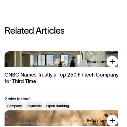
R
e
l
a
t
e
d
A
r
t
i
c
l
e
s
Read more
CNBC Names Trustly a Top 250 Fintech Company
for Third Time
2 mins to read
Company
Payments
Open Banking
Read more