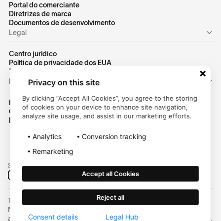
Portal do comerciante
Diretrizes de marca
Documentos de desenvolvimento
Legal
Centro jurídico
Política de privacidade dos EUA
Termos de uso dos EUA
Pessoal
Privacy on this site
By clicking “Accept All Cookies”, you agree to the storing
Página inicial do consumidor
of cookies on your device to enhance site navigation,
Centro de ajuda
analyze site usage, and assist in our marketing efforts.
Login do cliente
Analytics
Conversion tracking
Remarketing
Siga-nos nas redes sociais:
Accept all Cookies
Reject all
Trustly, Inc. é responsável pela Trustly Payments na Carolina do
Norte. A Trustly não é uma empresa fiduciária e não está
Consent details
Legal Hub
aprovada para conduzir negócios fiduciários em nenhum estado.