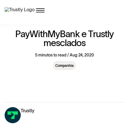
P
a
y
W
i
t
h
M
y
B
a
n
k
e
T
r
u
s
t
l
y
m
e
s
c
l
a
d
o
s
5 minutos to read / Aug 24, 2020
Companhia
Trustly