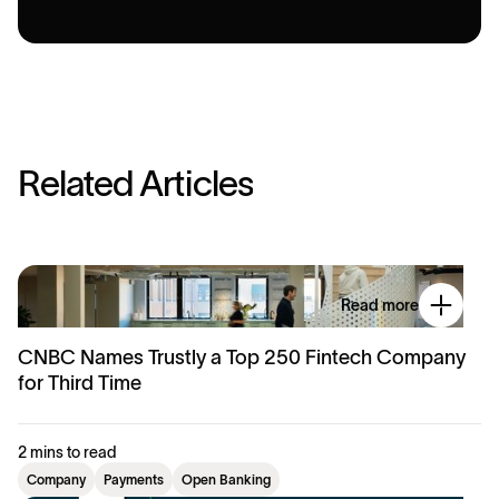
R
e
l
a
t
e
d
A
r
t
i
c
l
e
s
Read more
CNBC Names Trustly a Top 250 Fintech Company
for Third Time
2 mins to read
Company
Payments
Open Banking