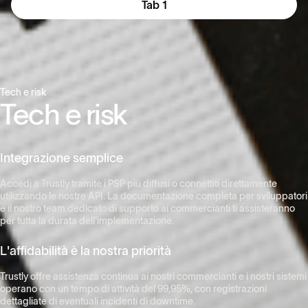
Tab 1
Tech e risk
Tech e risk
Integrazione semplice
Accedi a Trustly tramite i PSP più diffusi o connettiti direttamente
utilizzando le nostre API. La documentazione completa per sviluppatori
e il nostro team dedicato di supporto ai commercianti ti assisteranno
per tutta la durata dell'implementazione.
L'affidabilità è la nostra priorità
Trustly offre assistenza continua ai nostri commercianti e i nostri sistemi
operano con un tempo di attività del 99,95%, con registrazioni
dettagliate di eventuali incidenti di downtime.