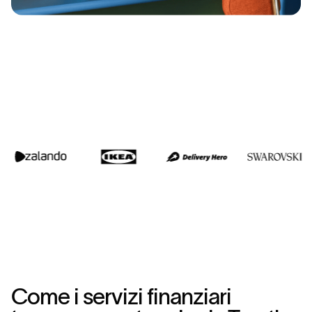
C
o
m
e
i
s
e
r
v
i
z
i
f
i
n
a
n
z
i
a
r
i