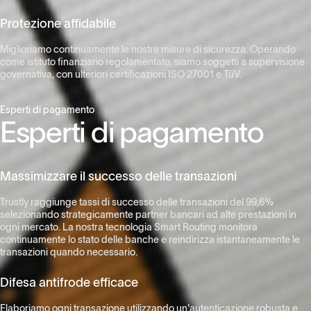
Protezione affidabile
Miglioriamo continuamente le nostre misure di sicurezza. Operando
come istituto finanziario regolamentato, siamo soggetti a supervisione
governativa, con ulteriori certificazioni ISO 27001 e TüV.
Esperti di pagamento
Esperti di pagamento
Massimizzare il successo delle transazioni
Trustly raggiunge tassi di successo delle transazioni del 99,6%
selezionando strategicamente partner bancari ad alte prestazioni in
ogni mercato. La nostra tecnologia Smart Routing monitora
continuamente lo stato delle banche e reindirizza istantaneamente le
transazioni quando necessario.
Difesa antifrode efficace
Elaboriamo ogni transazione utilizzando un'autenticazione robusta e