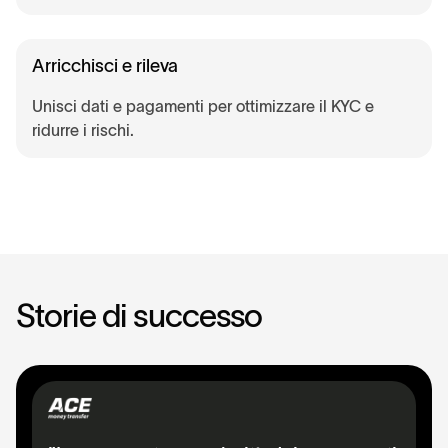
Arricchisci e rileva
Unisci dati e pagamenti per ottimizzare il KYC e
ridurre i rischi.
S
t
o
r
i
e
d
i
s
u
c
c
e
s
s
o