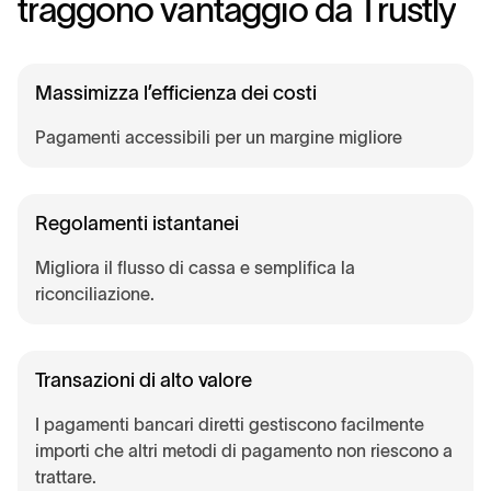
t
r
a
g
g
o
n
o
v
a
n
t
a
g
g
i
o
d
a
T
r
u
s
t
l
y
Massimizza l’efficienza dei costi
Pagamenti accessibili per un margine migliore
Regolamenti istantanei
Migliora il flusso di cassa e semplifica la
riconciliazione.
Transazioni di alto valore
I pagamenti bancari diretti gestiscono facilmente
importi che altri metodi di pagamento non riescono a
trattare.