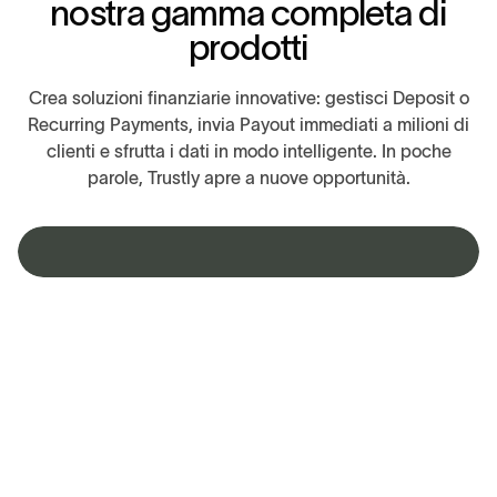
n
o
s
t
r
a
g
a
m
m
a
c
o
m
p
l
e
t
a
d
i
p
r
o
d
o
t
t
i
Crea soluzioni finanziarie innovative: gestisci Deposit o
Recurring Payments, invia Payout immediati a milioni di
clienti e sfrutta i dati in modo intelligente. In poche
parole, Trustly apre a nuove opportunità.