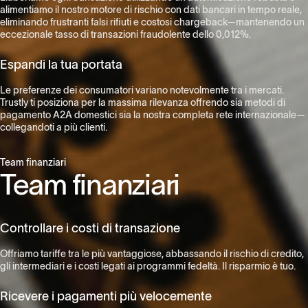
alimentiamo il nostro motore di rischio con dati bancari in tempo reale,
eliminando frustranti falsi rifiuti e costosi chargeback—mantenendo un
eccezionale tasso di transazioni fraudolente dello 0,012%.
Espandi la tua portata
Le preferenze dei consumatori variano notevolmente tra i mercati.
Trustly ti posiziona per la massima rilevanza offrendo sia metodi di
pagamento A2A domestici sia la nostra completa rete internazionale—
collegandoti a più clienti.
Team finanziari
Team finanziari
Controllare i costi di transazione
Offriamo tariffe tra le più vantaggiose, abbassando il rischio di credito,
gli intermediari e i costi legati ai programmi fedeltà. Il risparmio è tuo.
Ricevere i pagamenti più velocemente