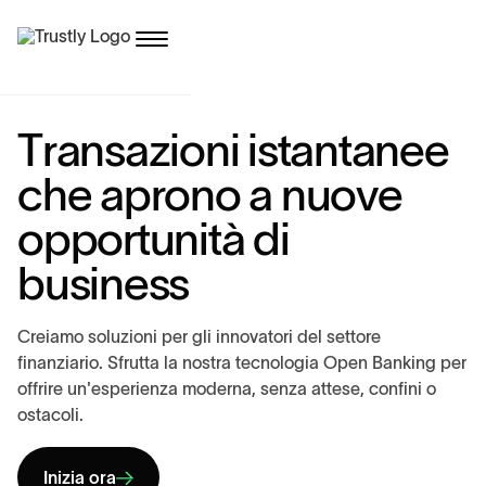
T
r
a
n
s
a
z
i
o
n
i
i
s
t
a
n
t
a
n
e
e
c
h
e
a
p
r
o
n
o
a
n
u
o
v
e
o
p
p
o
r
t
u
n
i
t
à
d
i
b
u
s
i
n
e
s
s
C
r
e
i
a
m
o
s
o
l
u
z
i
o
n
i
p
e
r
g
l
i
i
n
n
o
v
a
t
o
r
i
d
e
l
s
e
t
t
o
r
e
f
i
n
a
n
z
i
a
r
i
o
.
S
f
r
u
t
t
a
l
a
n
o
s
t
r
a
t
e
c
n
o
l
o
g
i
a
O
p
e
n
B
a
n
k
i
n
g
p
e
r
o
f
f
r
i
r
e
u
n
'
e
s
p
e
r
i
e
n
z
a
m
o
d
e
r
n
a
,
s
e
n
z
a
a
t
t
e
s
e
,
c
o
n
f
i
n
i
o
o
s
t
a
c
o
l
i
.
Inizia ora