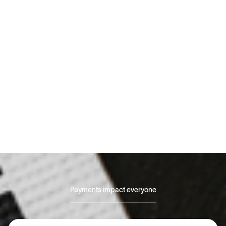
Onboarding semplice con KYC integrato
Raccolta dati discreta
Riduci attività fraudolente valutando i conti degli
utenti
Payments impact everyone