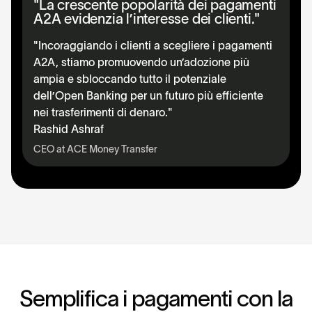
"La crescente popolarità dei pagamenti
A2A evidenzia l’interesse dei clienti."
"Incoraggiando i clienti a scegliere i pagamenti
A2A, stiamo promuovendo un’adozione più
ampia e sbloccando tutto il potenziale
dell’Open Banking per un futuro più efficiente
nei trasferimenti di denaro."
Rashid Ashraf
CEO at ACE Money Transfer
S
e
m
p
l
i
f
i
c
a
i
p
a
g
a
m
e
n
t
i
c
o
n
l
a