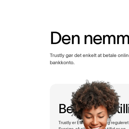
D
e
n
n
e
m
Trustly gør det enkelt at betale onlin
bankkonto.
Betal med till
Trustly er EU-licenseret og reguleret 
Sverige, så sikkerhed og tillid er en