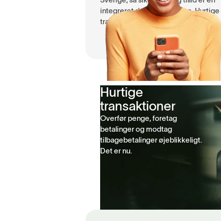
integreret del af oplevelsen. Hurtige
transaktioner
Hurtige
transaktioner
Overfør penge, foretag
betalinger og modtag
tilbagebetalinger øjeblikkeligt.
Det er nu.