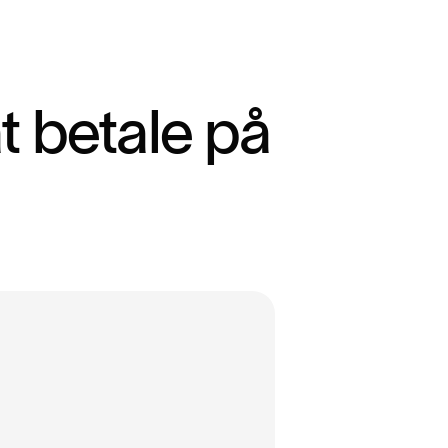
a
t
b
e
t
a
l
e
p
å