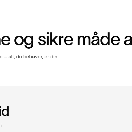
m
e
o
g
s
i
k
r
e
m
å
d
e
e – alt, du behøver, er din
id
i