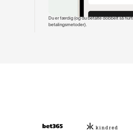
4. Betalingen er bekræft
Du er færdig (og du betalte dobbelt så hu
betalingsmetoder).