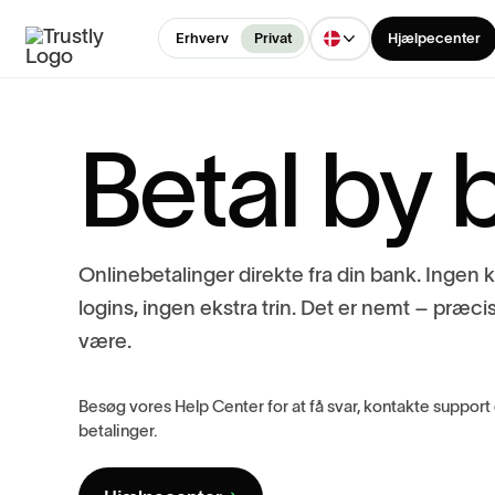
Erhverv
Privat
Hjælpecenter
Betal
øjeb
O
n
l
i
n
e
b
e
t
a
l
i
n
g
e
r
d
i
r
e
k
t
e
f
r
a
d
i
n
b
a
n
k
.
I
n
g
e
n
l
o
g
i
n
s
,
i
n
g
e
n
e
k
s
t
r
a
t
r
i
n
.
D
e
t
e
r
n
e
m
t
–
p
r
æ
c
i
v
æ
r
e
.
Besøg vores Help Center for at få svar, kontakte support 
betalinger.