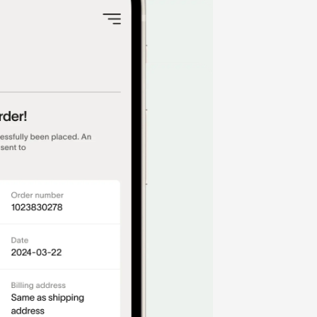
e
t
d din bankkonto.
lerede udfyldt
plysninger forudfyldt.
 eller MitID
 MitID.