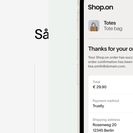
S
å
d
a
n
f
u
n
g
e
r
e
r
d
1. Vælg 'Betal by Bank'
Når du når til checkout, vælg at betale me
2. Bankoplysninger er al
Hvis du har brugt Trustly før, er dine banko
3. Godkend med bankapp
Bekræft betalingen i din bankapp eller med