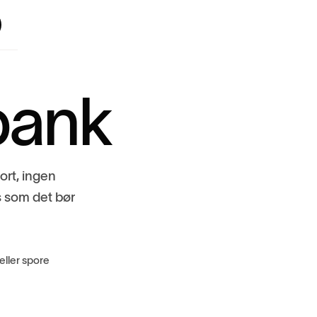
l
k
o
r
t
,
i
n
g
e
n
s
s
o
m
d
e
t
b
ø
r
eller spore