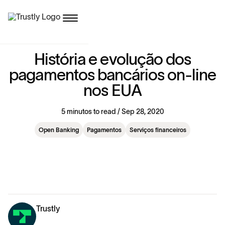
H
i
s
t
ó
r
i
a
e
e
v
o
l
u
ç
ã
o
d
o
s
p
a
g
a
m
e
n
t
o
s
b
a
n
c
á
r
i
o
s
o
n
-
l
i
n
e
n
o
s
E
U
A
5 minutos to read / Sep 28, 2020
Open Banking
Pagamentos
Serviços financeiros
Trustly