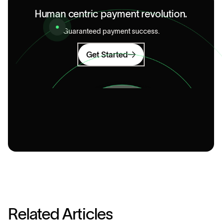
Human centric payment revolution.
Guaranteed payment success.
Get Started
R
e
l
a
t
e
d
A
r
t
i
c
l
e
s